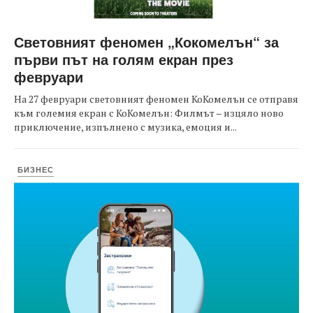
Световният феномен „Кокомелън“ за
първи път на голям екран през
февруари
На 27 февруари световният феномен КоКомелън се отправя
към големия екран с КоКомелън: Филмът – изцяло ново
приключение, изпълнено с музика, емоция и...
БИЗНЕС