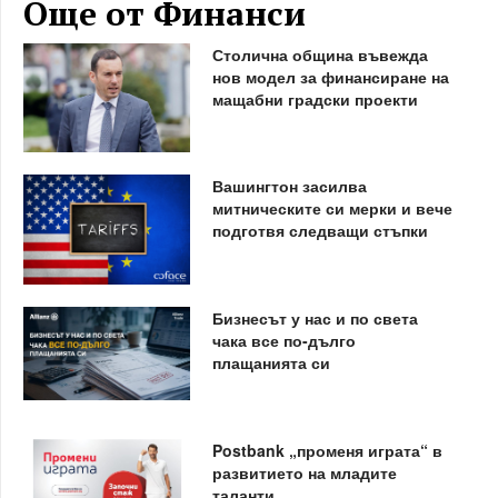
Още от Финанси
Столична община въвежда
нов модел за финансиране на
мащабни градски проекти
Вашингтон засилва
митническите си мерки и вече
подготвя следващи стъпки
Бизнесът у нас и по света
чака все по-дълго
плащанията си
Postbank „променя играта“ в
развитието на младите
таланти