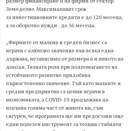
размер финансиране и на фирми от сектор
Земеделие. Максималният срок
за инвестиционните кредити е до 120 месеца,
а за оборотно нужди - до 36 месеца.
„Фирмите от малкия и среден бизнес са
играчи с ключово значение във всяка една
държава, независимо от размера ѝ и нивото на
доходи. Тяхната роля при подпомагането на
устойчивото развитие придобива
първостепенно значение. Тъй като малките и
средни предприятия са ценни играчи в
икономиката, а COVID-19 продължава да
изпълва голяма част от живота ни, съм
сигурен, че програмата ще им предостави още
един полезен инструмент за техния стабилен