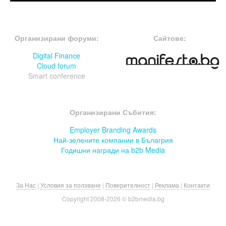
FOOTER-ФОРУМИ
FOOTER-MIDDLE
Организирани форуми:
Сайтове:
Digital Finance
Cloud forum
Smart conference
FOOTER-СЪБИТИЯ
Организирани Събития:
Employer Branding Awards
Най-зелените компании в Бълагрия
Годишни награди на b2b Media
За Нас
|
Условия за ползване
|
Поверителност
|
Реклама
|
Контакти
Copyright 2008-
2026 © b2bmedia.bg