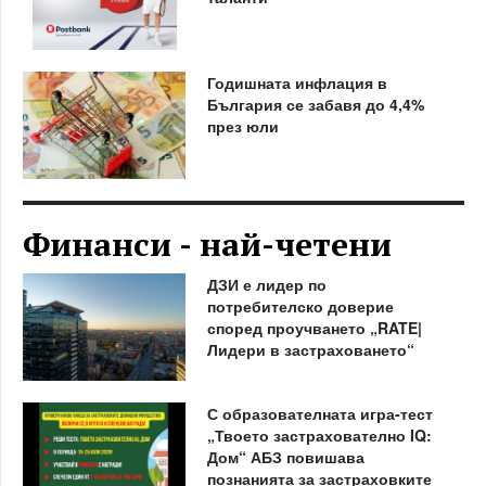
Годишната инфлация в
България се забавя до 4,4%
през юли
Финанси - най-четени
ДЗИ е лидер по
потребителско доверие
според проучването „RATE|
Лидери в застраховането“
С образователната игра-тест
„Твоето застрахователно IQ:
Дом“ АБЗ повишава
познанията за застраховките