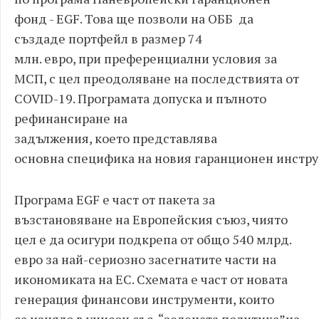
фонд - EGF. Това ще позволи на ОББ да
създаде портфейл в размер 74
млн. евро, при преференциални условия за
МСП, с цел преодоляване на последствията от
COVID-19. Програмата допуска и пълното
рефинансиране на
задължения, което представлява
основна специфика на новия гаранционен инстру
Програма EGF е част от пакета за
възстановяване на Европейския съюз, чиято
цел е да осигури подкрепа от общо 540 млрд.
евро за най-сериозно засегнатите части на
икономиката на ЕС. Схемата е част от новата
генерация финансови инструменти, които
са изцяло в унисон със “зелената политика”на