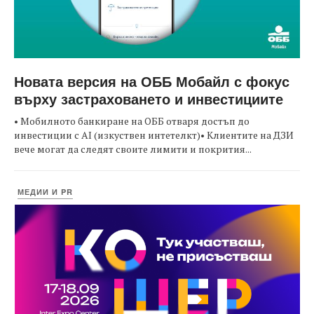
Новата версия на ОББ Мобайл с фокус
върху застраховането и инвестициите
• Мобилното банкиране на ОББ отваря достъп до
инвестиции с AI (изкуствен интетелкт)• Клиентите на ДЗИ
вече могат да следят своите лимити и покрития...
МЕДИИ И PR