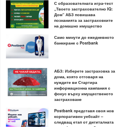
С образователната игра-тест
„Твоето застрахователно IQ:
Дом“ АБЗ повишава
познанията за застраховките
на домашно имущество
Само минути до ежедневното
банкиране с Postbank
АБЗ: Изберете застраховка за
дома, която отговаря на
нуждите ви Стартира
информационна кампания с
фокус върху имущественото
застраховане
Postbank представя своя нов
корпоративен уебсайт –
следващ етап от дигиталната