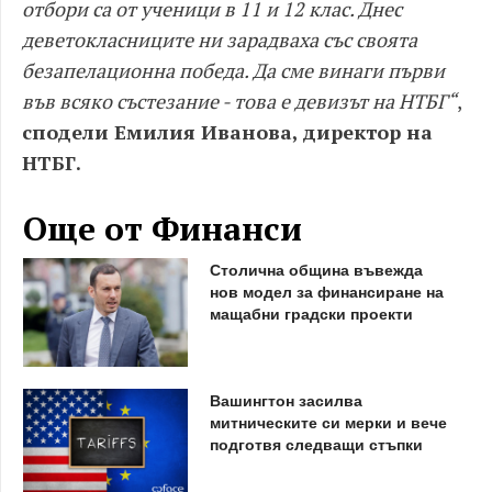
отбори са от ученици в 11 и 12 клас. Днес
деветокласниците ни зарадваха със своята
безапелационна победа. Да сме винаги първи
във всяко състезание - това е девизът на НТБГ“
,
сподели Емилия Иванова, директор на
НТБГ.
Още от Финанси
Столична община въвежда
нов модел за финансиране на
мащабни градски проекти
Вашингтон засилва
митническите си мерки и вече
подготвя следващи стъпки