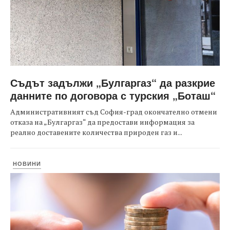
Съдът задължи „Булгаргаз“ да разкрие
данните по договора с турския „Боташ“
Административният съд София-град окончателно отмени
отказа на „Булгаргаз“ да предостави информация за
реално доставените количества природен газ и...
НОВИНИ