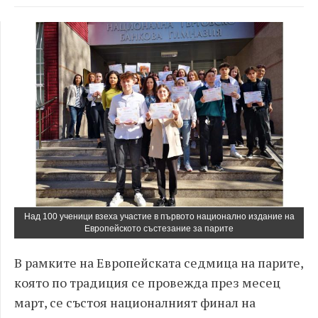
Над 100 ученици взеха участие в първото национално издание на
Европейското състезание за парите
В рамките на Европейската седмица на парите,
която по традиция се провежда през месец
март, се състоя националният финал на