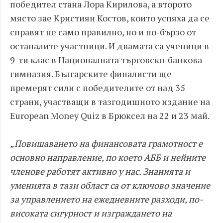
победител стана Лора Кирилова, а второто
място зае Кристиян Костов, които успяха да се
справят не само правилно, но и по-бързо от
останалите участници. И двамата са ученици в
9-ти клас в Националната търговско-банкова
гимназия. Българските финалисти ще
премерят сили с победителите от над 35
страни, участващи в тазгодишното издание на
European Money Quiz в Брюксел на 22 и 23 май.
„Повишаването на финансовата грамотност е
основно направление, по което АББ и нейните
членове работят активно у нас. Знанията и
уменията в тази област са от ключово значение
за управлението на ежедневните разходи, по-
високата сигурност и изграждането на