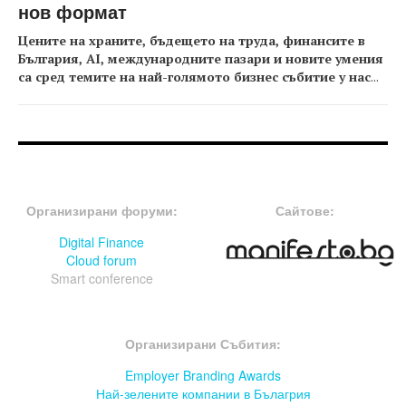
нов формат
Цените на храните, бъдещето на труда, финансите в
България, AI, международните пазари и новите умения
са сред темите на най-голямото бизнес събитие у нас
...
FOOTER-ФОРУМИ
FOOTER-MIDDLE
Организирани форуми:
Сайтове:
Digital Finance
Cloud forum
Smart conference
FOOTER-СЪБИТИЯ
Организирани Събития:
Employer Branding Awards
Най-зелените компании в Бълагрия