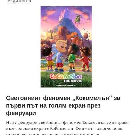
МЕДИИ И PR
Световният феномен „Кокомелън“ за
първи път на голям екран през
февруари
На 27 февруари световният феномен КоКомелън се отправя
към големия екран с КоКомелън: Филмът – изцяло ново
приключение, изпълнено с музика, емоция и...