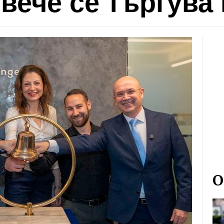
вече се търгува
О