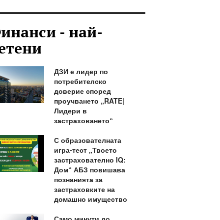
инанси - най-
етени
ДЗИ е лидер по
потребителско
доверие според
проучването „RATE|
Лидери в
застраховането“
С образователната
игра-тест „Твоето
застрахователно IQ:
Дом“ АБЗ повишава
познанията за
застраховките на
домашно имущество
Само минути до