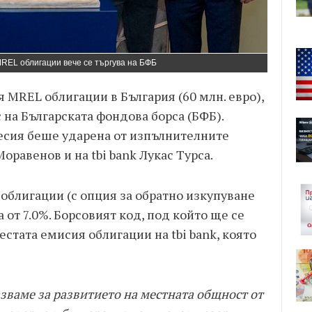
REL облигации вече се търгува на БФБ
 MREL облигации в България (60 млн. евро),
с на Българската фондова борса (БФБ).
сесия беше ударена от изпълнителните
оравенов и на tbi bank Лукас Турса.
облигации (с опция за обратно изкупуване
 от 7.0%. Борсовият код, под който ще се
шестата емисия облигации на tbi bank, която
азваме за развитието на местната общност от