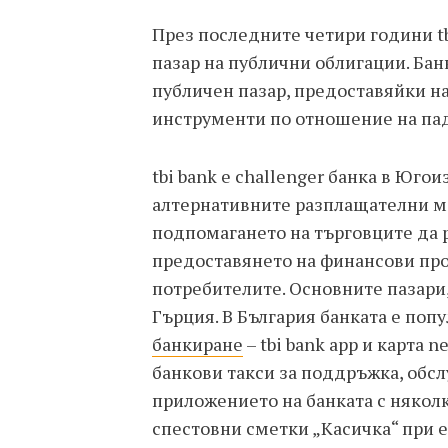
През последните четири години tb
пазар на публични облигации. Бан
публичен пазар, предоставяйки н
инструменти по отношение на пад
tbi bank е challenger банка в Юго
алтернативните разплащателни ме
подпомагането на търговците да р
предоставянето на финансови прод
потребителите. Основните пазари,
Гърция. В България банката е поп
банкиране
– tbi bank app и карта
банкови такси за поддръжка, обслу
приложението на банката с няколк
спестовни сметки „Касичка“ при 