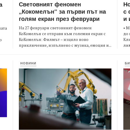
Световният феномен
Но
а
„Кокомелън“ за първи път на
с 
голям екран през февруари
и 
На 27 февруари световният феномен
• М
ната
КоКомелън се отправя към големия екран с
до 
КоКомелън: Филмът – изцяло ново
Кли
о
приключение, изпълнено с музика, емоция и...
лим
НОВИНИ
БИ