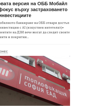
вата версия на ОББ Мобайл
фокус върху застраховането
инвестициите
обилното банкиране на ОББ отваря достъп
инвестиции с AI (изкуствен интетелкт)•
ентите на ДЗИ вече могат да следят своите
ити и покрития...
ЗНЕС