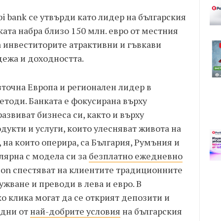
i bank се утвърди като лидер на българския
ката набра близо 150 млн. евро от местния
а инвеститорите атрактивни и гъвкави
ежа и доходността.
източна Европа и регионален лидер в
тоди. Банката е фокусирана върху
азвиват бизнеса си, както и върху
укти и услуги, които улесняват живота на
 на които оперира, са България, Румъния и
улярна с модела си за
безплатно ежедневно
 neon спестяват на клиентите традиционните
жване и преводи в лева и евро. В
о клика могат да се открият депозити и
едни от
най-добрите условия
на българския