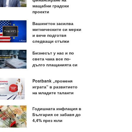
мащабни градски
проекти
Вашингтон засилва
митническите си мерки
и вече подготвя
следващи стъпки
Бизнесът у нас и по
света чака все по-
дълго плащанията си
Postbank „променя
играта“ в развитието
на младите таланти
Годишната инфлация в
България се забавя до
4,4% през юли