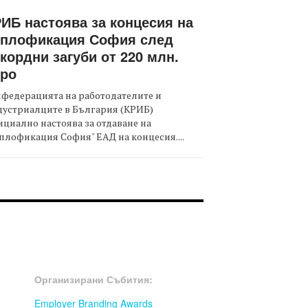
ИБ настоява за концесия на
оплофикация София след
кордни загуби от 220 млн.
вро
федерацията на работодателите и
дустриалците в България (КРИБ)
циално настоява за отдаване на
плофикация София" ЕАД на концесия....
OOTER-СЪБИТИЯ
Организирани Събития:
Employer Branding Awards