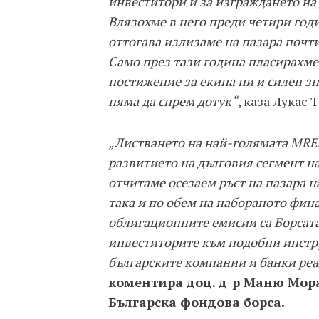
инвеститори и за изграждането на 
Влязохме в него преди четири год
оттогава излизаме на пазара почти
Само през тази година пласирахме 
постижение за екипа ни и силен з
няма да спрем дотук“
, каза Лукас Т
„Листването на най-голямата MREL 
развитието на дълговия сегмент н
отчитаме осезаем ръст на пазара н
така и по обем на набораното фин
облигационните емисии са Борсата 
инвеститорите към подобни инстру
българските компании и банки реа
коментира доц. д-р Маню Мор
Българска фондова борса.