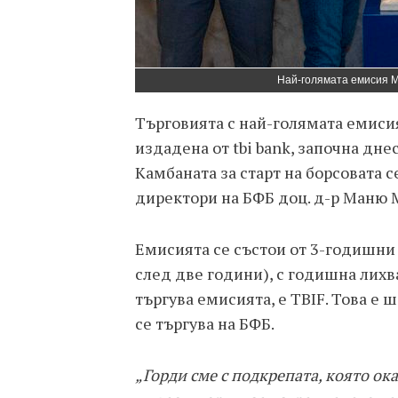
Най-голямата емисия M
Търговията с най-голямата емисия
издадена от tbi bank, започна дне
Камбаната за старт на борсовата 
директори на БФБ доц. д-р Маню М
Емисията се състои от 3-годишни 
след две години), с годишна лихва
търгува емисията, е TBIF. Това е 
се търгува на БФБ.
„Горди сме с подкрепата, която ок