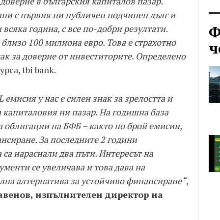
доверие в българския капиталов пазар.
ини с първия ни публичен подчинен дълг и
Ф
 всяка година, с все по-добри резултати.
близо 100 милиона евро. Това е страхотно
ч
нак за доверие от инвеститорите. Определено
урса, tbi bank.
емисия у нас е силен знак за зрелостта и
а капиталовия ни пазар. На годишна база
а облигации на БФБ – както по брой емисии,
ансиране. За последните 2 години
са нараснали два пъти. Интересът на
менти се увеличава и това дава на
лна алтернатива за устойчиво финансиране“
,
авенов, изпълнителен директор на