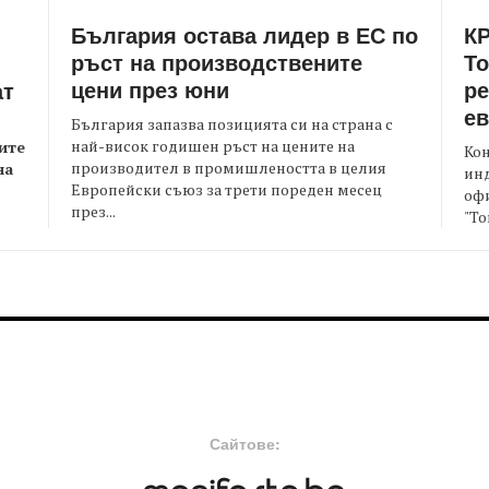
България остава лидер в ЕС по
КР
ръст на производствените
Т
цени през юни
ре
ат
е
България запазва позицията си на страна с
най-висок годишен ръст на цените на
ите
Кон
производител в промишлеността в целия
на
ин
Европейски съюз за трети пореден месец
офи
през...
"То
FOOTER-MIDDLE
F
Сайтове: