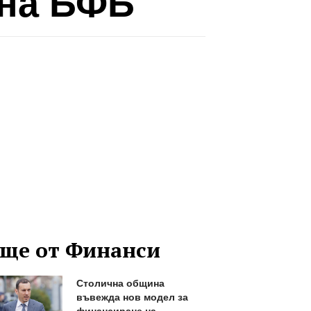
 на БФБ
ще от Финанси
Столична община
въвежда нов модел за
финансиране на