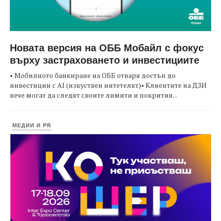
Новата версия на ОББ Мобайл с фокус
върху застраховането и инвестициите
• Мобилното банкиране на ОББ отваря достъп до
инвестиции с AI (изкуствен интетелкт)• Клиентите на ДЗИ
вече могат да следят своите лимити и покрития...
МЕДИИ И PR