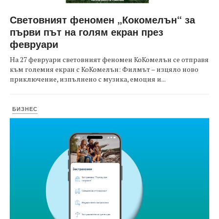
Световният феномен „Кокомелън“ за
първи път на голям екран през
февруари
На 27 февруари световният феномен КоКомелън се отправя
към големия екран с КоКомелън: Филмът – изцяло ново
приключение, изпълнено с музика, емоция и...
БИЗНЕС