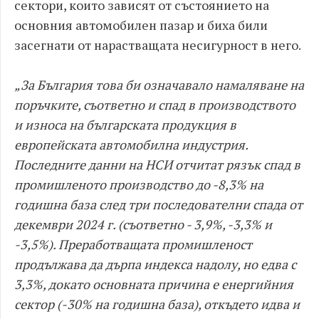
сектори, които зависят от състоянието на
основния автомобилен пазар и биха били
засегнати от нарастващата несигурност в него.
„За България това би означавало намаляване на
поръчките, съответно и спад в производството
и износа на българската продукция в
европейската автомобилна индустрия.
Последните данни на НСИ отчитат рязък спад в
промишленото производство до -8,3% на
годишна база след три последователни спада от
декември 2024 г. (съответно - 3,9%, -3,3% и
-3,5%). Преработващата промишленост
продължава да дърпа индекса надолу, но едва с
3,3%, докато основната причина е енергийния
сектор (-30% на годишна база), откъдето идва и