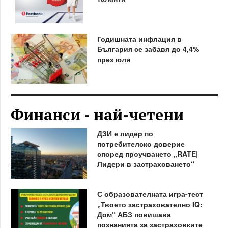
Годишната инфлация в
България се забавя до 4,4%
през юли
Финанси - най-четени
ДЗИ е лидер по
потребителско доверие
според проучването „RATE|
Лидери в застраховането“
С образователната игра-тест
„Твоето застрахователно IQ:
Дом“ АБЗ повишава
познанията за застраховките