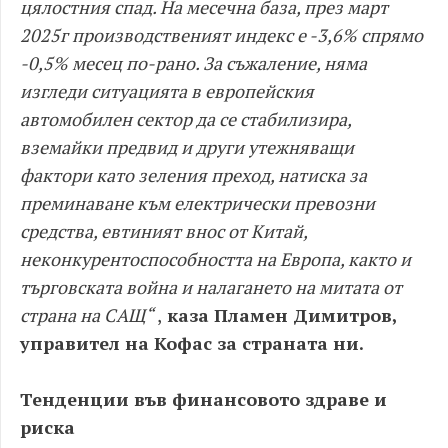
цялостния спад. На месечна база, през март
2025г производственият индекс е -3,6% спрямо
-0,5% месец по-рано. За съжаление, няма
изгледи ситуацията в европейския
автомобилен сектор да се стабилизира,
вземайки предвид и други утежняващи
фактори като зеления преход, натиска за
преминаване към електрически превозни
средства, евтиният внос от Китай,
неконкурентоспособността на Европа, както и
търговската война и налагането на митата от
страна на САЩ“
,
каза Пламен Димитров,
управител на Кофас за страната ни.
Тенденции във финансовото здраве и
риска