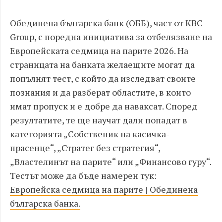
Обединена българска банк (ОББ), част от KBC
Group, с поредна инициатива за отбелязване на
Европейската седмица на парите 2026. На
страницата на банката желаещите могат да
попълнят тест, с който да изследват своите
познания и да разберат областите, в които
имат пропуск и е добре да наваксат. Според
резултатите, те ще научат дали попадат в
категорията „Собственик на касичка-
прасенце“, „Стратег без стратегия“,
„Властелинът на парите“ или „Финансово гуру“.
Тестът може да бъде намерен тук:
Европейска седмица на парите | Обединена
българска банка.