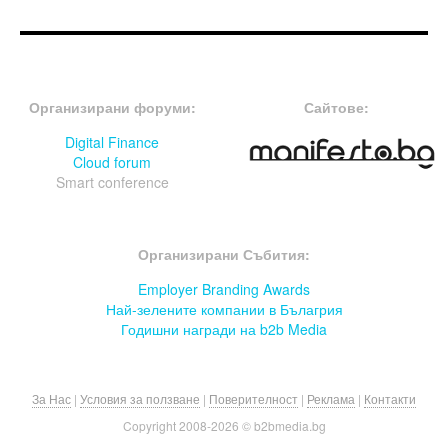
FOOTER-ФОРУМИ
FOOTER-MIDDLE
Организирани форуми:
Сайтове:
Digital Finance
Cloud forum
Smart conference
FOOTER-СЪБИТИЯ
Организирани Събития:
Employer Branding Awards
Най-зелените компании в Бълагрия
Годишни награди на b2b Media
За Нас
|
Условия за ползване
|
Поверителност
|
Реклама
|
Контакти
Copyright 2008-
2026 © b2bmedia.bg