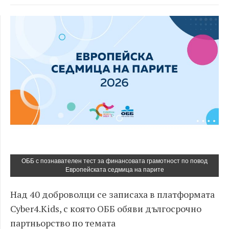
ОББ с познавателен тест за финансовата грамотност по повод
Европейската седмица на парите
Над 40 доброволци се записаха в платформата
Cyber4.Kids, с която ОББ обяви дългосрочно
партньорство по темата