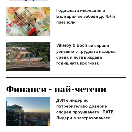
Годишната инфлация в
България се забавя до 4,4%
през юли
Villeroy & Boch се справя
успешно с трудната пазарна
среда и потвърждава
годишната прогноза
Финанси - най-четени
ДЗИ е лидер по
потребителско доверие
според проучването „RATE|
Лидери в застраховането“