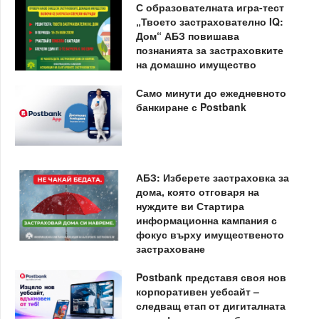
С образователната игра-тест
„Твоето застрахователно IQ:
Дом“ АБЗ повишава
познанията за застраховките
на домашно имущество
Само минути до ежедневното
банкиране с Postbank
АБЗ: Изберете застраховка за
дома, която отговаря на
нуждите ви Стартира
информационна кампания с
фокус върху имущественото
застраховане
Postbank представя своя нов
корпоративен уебсайт –
следващ етап от дигиталната