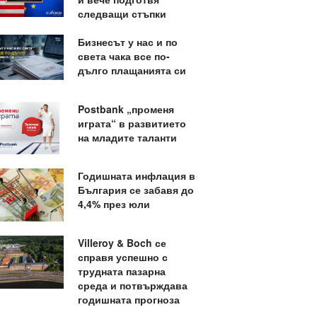
следващи стъпки
Бизнесът у нас и по
света чака все по-
дълго плащанията си
Postbank „променя
играта“ в развитието
на младите таланти
Годишната инфлация в
България се забавя до
4,4% през юли
Villeroy & Boch се
справя успешно с
трудната пазарна
среда и потвърждава
годишната прогноза