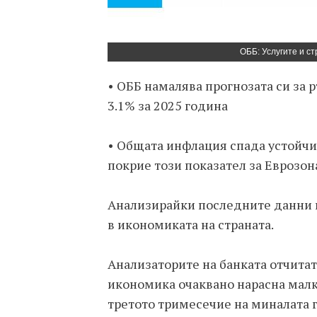
ОББ: Услугите и с
• ОББ намалява прогнозата си за р
3.1% за 2025 година
• Общата инфлация спада устойчи
покрие този показател за Еврозон
Анализирайки последните данни 
в икономиката на страната.
Анализаторите на банката отчитат
икономика очаквано нарасна малко
третото тримесечие на миналата г