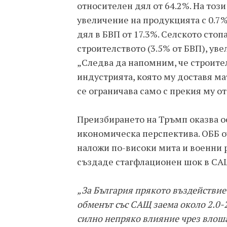
относителен дял от 64.2%. На тоз
увеличение на продукцията с 0.7
дял в БВП от 17.3%. Селското стопа
строителството (3.5% от БВП), уве
„Следва да напомним, че строител
индустрията, която му доставя ма
се ограничава само с прекия му о
Преизбирането на Тръмп оказва о
икономическа перспектива. ОББ оча
наложи по-високи мита и военни 
създаде стагфлационен шок в САЩ
„За България прякото въздействие 
обменът със САЩ заема около 2.0-
силно непряко влияние чрез влоша