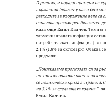
Германия, и поради промени на ку
държавния бюджет у нас и сега мно
разходите за въоръжение вече са 
означава прекомерен бюджетен де
каза още Емил Калчев.
Темпът н
хармонизираната инфлация остана 
потребителската инфлация (по на
2.1% (1.8% за октомври). Очаква 
продължи.
„Понижаваме прогнозата си за ръст
по-ниския очакван растеж на клю
се политическа криза в страната.
на 3.1% за следващата година.“
,
за
Емил Калчев.