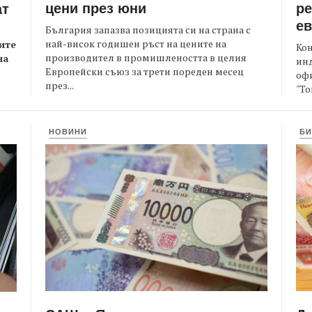
цени през юни
ре
ат
е
България запазва позицията си на страна с
най-висок годишен ръст на цените на
ите
Кон
производител в промишлеността в целия
на
ин
Европейски съюз за трети пореден месец
офи
през...
"То
НОВИНИ
БИ