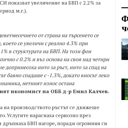
СИ показват увеличение на БВП с 2.2% за
риод м.г.).
Ф
ч
еветмесечието от страна на търсенето се
 което се увеличи с реално 4.3% при
1% в структурата на БВП. На този фон
ично с 0.2% и въз основа на своя над четири
е допринесоха нито за ръст, нито за спад на
ът бавно спадаше с -1.3%, докато вносът леко
инамика, нетният износ остана
ият икономист на ОББ д-р Емил Калчев.
на на производството ръстът се движеше
то. Услугите нараснаха сериозно през
 и дръпнаха БВП нагоре, поради огромния си