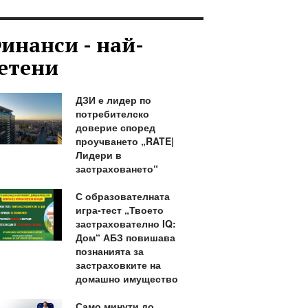
инанси - най-
етени
ДЗИ е лидер по
потребителско
доверие според
проучването „RATE|
Лидери в
застраховането“
С образователната
игра-тест „Твоето
застрахователно IQ:
Дом“ АБЗ повишава
познанията за
застраховките на
домашно имущество
Само минути до