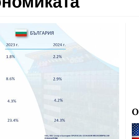
ономиката
О