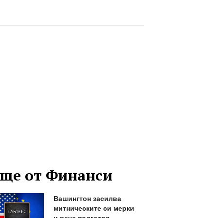
ще от Финанси
Вашингтон засилва
митническите си мерки
и вече подготвя