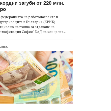
кордни загуби от 220 млн.
вро
федерацията на работодателите и
дустриалците в България (КРИБ)
циално настоява за отдаване на
плофикация София" ЕАД на концесия....
ЗНЕС