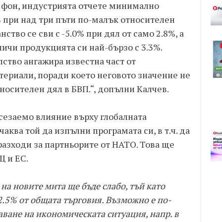
и фон, индустрията отчете минимално
% при над три пъти по-малък относителен
нство се сви с -5.0% при дял от само 2.8%, а
личи продукцията си най-бързо с 3.3%.
ство ангажира известна част от
териали, поради което неговото значение не
тносителен дял в БВП.“, допълни Калчев.
сезаемо влияние върху глобалната
ква той да изпълни програмата си, в т.ч. да
разходи за партньорите от НАТО. Това ще
 и ЕС.
на новите мита ще бъде слабо, тъй като
2.5% от общата търговия. Възможно е по-
ване на икономическата ситуация, напр. в