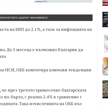
троителството дърпат икономиката
ъста на БВП до 2.1%, а тази за инфлацията на
во. До 3 месеца е възможно България да
ата
на НСИ, ОББ коментира ключови тенденции
, че през третото тримесечие българската
 по-бързо, с реално 2.4% в сравнение с
одината. Така изчисленията на ОББ въз