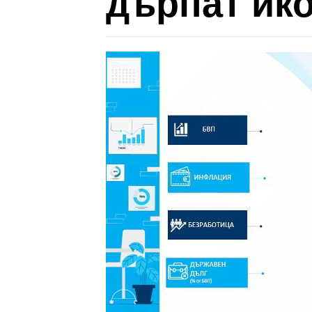
дърпат ик