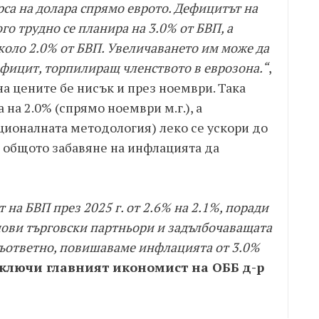
рса на долара спрямо еврото. Дефицитът на
го трудно се планира на 3.0% от БВП, а
около 2.0% от БВП. Увеличаването им може да
фицит, торпилиращ членството в еврозона.“
,
а цените бе нисък и през ноември. Така
на 2.0% (спрямо ноември м.г.), а
ционалната методология) леко се ускори до
се общото забавяне на инфлацията да
 на БВП през 2025 г. от 2.6% на 2.1%, поради
чови търговски партньори и задълбочаващата
 Съответно, повишаваме инфлацията от 3.0%
ключи главният икономист на ОББ д-р