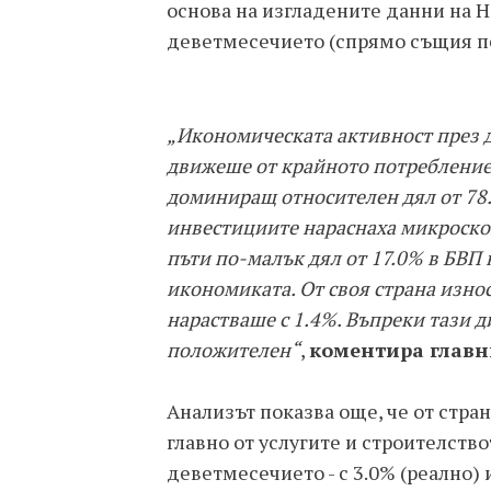
основа на изгладените данни на Н
деветмесечието (спрямо същия пе
„Икономическата активност през д
движеше от крайното потребление,
доминиращ относителен дял от 78.
инвестициите нараснаха микроскоп
пъти по-малък дял от 17.0% в БВП н
икономиката. От своя страна износ
нарастваше с 1.4%. Въпреки тази д
положителен“
,
коментира главн
Анализът показва още, че от стра
главно от услугите и строителство
деветмесечието - с 3.0% (реално)