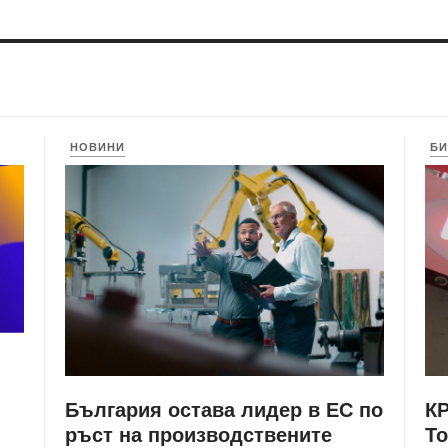
НОВИНИ
БИ
България остава лидер в ЕС по
КР
ръст на производствените
Т