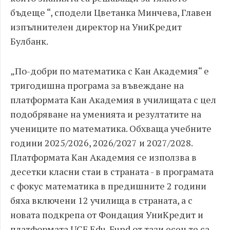
бъдеще “, сподели Цветанка Минчева, Главен
изпълнителен директор на УниКредит
Булбанк.
„По-добри по математика с Кан Академия“ е
тригодишна програма за въвеждане на
платформата Кан Академия в училищата с цел
подобряване на уменията и резултатите на
учениците по математика. Обхваща учебните
години 2025/2026, 2026/2027 и 2027/2028.
Платформата Кан Академия се използва в
десетки класни стаи в страната - в програмата
с фокус математика в предишните 2 години
бяха включени 12 училища в страната, а с
новата подкрепа от Фондация УниКредит и
платформата UCF Edu-Fund от тази есен те са