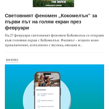
Световният феномен „Кокомелън“ за
първи път на голям екран през
февруари
На 27 февруари световният феномен КоКомелън се отправя
към големия екран с КоКомелън: Филмът – изцяло ново
приключение, изпълнено с музика, емоция и...
БИЗНЕС