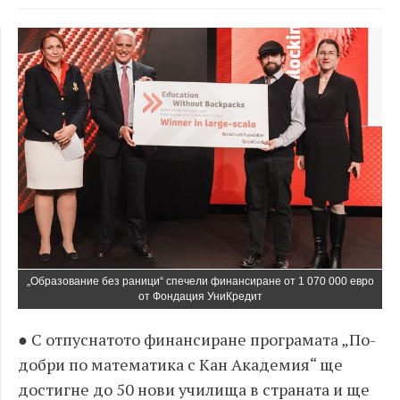
„Образование без раници“ спечели финансиране от 1 070 000 евро
от Фондация УниКредит
● С отпуснатото финансиране програмата „По-
добри по математика с Кан Академия“ ще
достигне до 50 нови училища в страната и ще