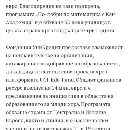
евро. Благодарение на тази подкрепа,
програмата „По-добри по математика с Кан
Академия“ ще обхване 50 нови училища в
цялата страна през следващите три години.
Фондация УниКредит предоставя възможност
на неправителствени организации,
ангажирани с подобряване на образованието,
да кандидатстват със свои проекти чрез
платформата UCF Edu-Fund. Общият финансов
ресурс възлиза на 14 млн. евро и е
предназначен за инициативи в областта на
образованието за млади хора. Програмата
обхваща страни от Централна и Източна
Европа, както и Италия, и е насочена към
ученици на възраст между 11 и 19 години.