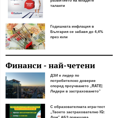
таланти
Годишната инфлация в
България се забавя до 4,4%
през юли
Финанси - най-четени
ДЗИ е лидер по
потребителско доверие
според проучването „RATE|
Лидери в застраховането“
С образователната игра-тест
„Твоето застрахователно IQ:
Дом“ АБЗ повишава