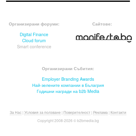
FOOTER-ФОРУМИ
FOOTER-MIDDLE
Организирани форуми:
Сайтове:
Digital Finance
Cloud forum
Smart conference
FOOTER-СЪБИТИЯ
Организирани Събития:
Employer Branding Awards
Най-зелените компании в Бълагрия
Годишни награди на b2b Media
За Нас
|
Условия за ползване
|
Поверителност
|
Реклама
|
Контакти
Copyright 2008-
2026 © b2bmedia.bg