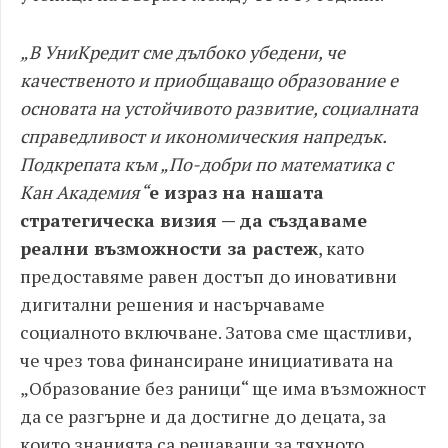
„В УниКредит сме дълбоко убедени, че
качественото и приобщаващо образование е
основата на устойчивото развитие, социалната
справедливост и икономическия напредък.
Подкрепата към „По-добри по математика с
Кан Академия“
е израз на нашата
стратегическа визия — да създаваме
реални възможности за растеж
, като
предоставяме равен достъп до иновативни
дигитални решения и насърчаваме
социалното включване. Затова сме щастливи,
че чрез това финансиране инициативата на
„Образование без раници“ ще има възможност
да се разгърне и да достигне до децата, за
които знанията са решаващи за тяхното