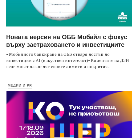
Новата версия на ОББ Мобайл с фокус
върху застраховането и инвестициите
• Мобилното банкиране на ОББ отваря достъп до
инвестиции с AI (изкуствен интетелкт)• Клиентите на ДЗИ
вече могат да следят своите лимити и покрития...
МЕДИИ И PR