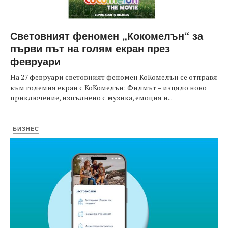
Световният феномен „Кокомелън“ за
първи път на голям екран през
февруари
На 27 февруари световният феномен КоКомелън се отправя
към големия екран с КоКомелън: Филмът – изцяло ново
приключение, изпълнено с музика, емоция и...
БИЗНЕС