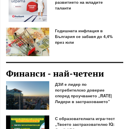
развитието на младите
таланти
Годишната инфлация в
България се забавя до 4,4%
през юли
Финанси - най-четени
ДЗИ е лидер по
потребителско доверие
според проучването „RATE|
Лидери в застраховането“
С образователната игра-тест
„Твоето застрахователно IQ: