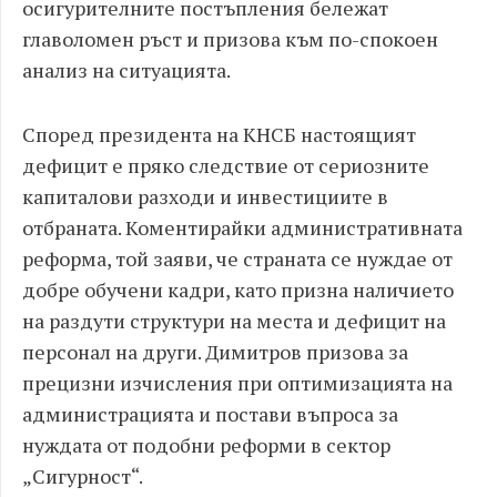
осигурителните постъпления бележат
главоломен ръст и призова към по-спокоен
анализ на ситуацията.
Според президента на КНСБ настоящият
дефицит е пряко следствие от сериозните
капиталови разходи и инвестициите в
отбраната. Коментирайки административната
реформа, той заяви, че страната се нуждае от
добре обучени кадри, като призна наличието
на раздути структури на места и дефицит на
персонал на други. Димитров призова за
прецизни изчисления при оптимизацията на
администрацията и постави въпроса за
нуждата от подобни реформи в сектор
„Сигурност“.