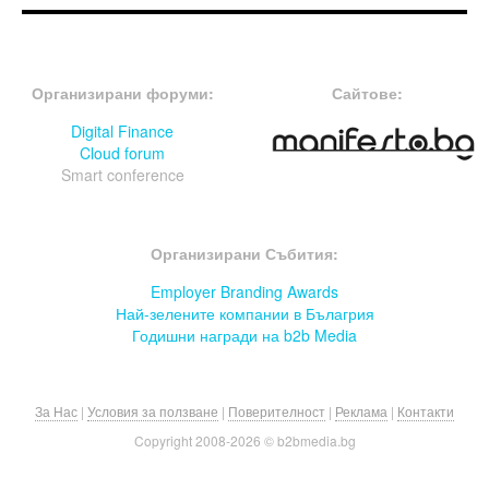
FOOTER-ФОРУМИ
FOOTER-MIDDLE
Организирани форуми:
Сайтове:
Digital Finance
Cloud forum
Smart conference
FOOTER-СЪБИТИЯ
Организирани Събития:
Employer Branding Awards
Най-зелените компании в Бълагрия
Годишни награди на b2b Media
За Нас
|
Условия за ползване
|
Поверителност
|
Реклама
|
Контакти
Copyright 2008-
2026 © b2bmedia.bg