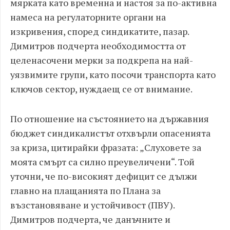
мярката като временна и настоя за по-активна
намеса на регулаторните органи на
изкривения, според синдикатите, пазар.
Димитров подчерта необходимостта от
целенасочени мерки за подкрепа на най-
уязвимите групи, като посочи транспорта като
ключов сектор, нуждаещ се от внимание.
По отношение на състоянието на държавния
бюджет синдикалистът отхвърли опасенията
за криза, цитирайки фразата: „Слуховете за
моята смърт са силно преувеличени“. Той
уточни, че по-високият дефицит се дължи
главно на плащанията по Плана за
възстановяване и устойчивост (ПВУ).
Димитров подчерта, че данъчните и