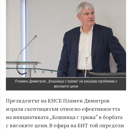
Пламен Димитров: „Кошница с грижа“ не решава проблема с
високите цени
Президентът на КНСБ Пламен Димитров
изрази скептицизъм относно ефективността
на инициативата „Кошница с грижа“ в борбата
с високите цени. В ефира на БНТ той определи