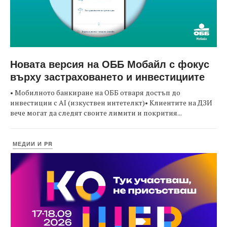
Новата версия на ОББ Мобайл с фокус
върху застраховането и инвестициите
• Мобилното банкиране на ОББ отваря достъп до
инвестиции с AI (изкуствен интетелкт)• Клиентите на ДЗИ
вече могат да следят своите лимити и покрития...
МЕДИИ И PR