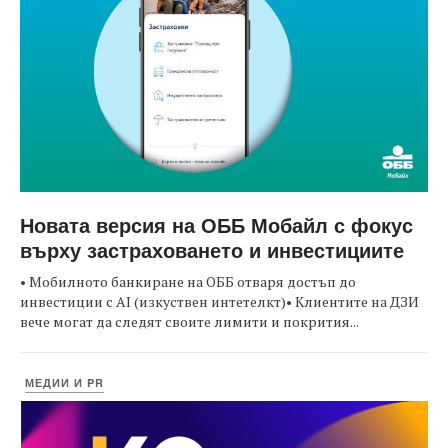
Новата версия на ОББ Мобайл с фокус
върху застраховането и инвестициите
• Мобилното банкиране на ОББ отваря достъп до
инвестиции с AI (изкуствен интетелкт)• Клиентите на ДЗИ
вече могат да следят своите лимити и покрития...
МЕДИИ И PR