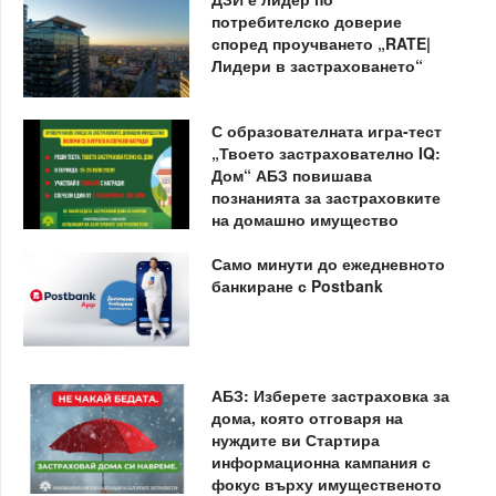
потребителско доверие
според проучването „RATE|
Лидери в застраховането“
С образователната игра-тест
„Твоето застрахователно IQ:
Дом“ АБЗ повишава
познанията за застраховките
на домашно имущество
Само минути до ежедневното
банкиране с Postbank
АБЗ: Изберете застраховка за
дома, която отговаря на
нуждите ви Стартира
информационна кампания с
фокус върху имущественото