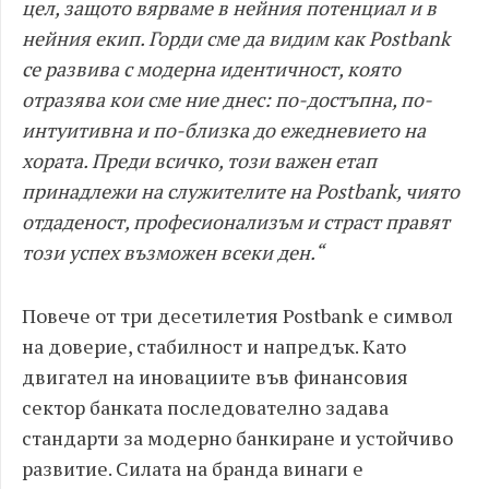
цел, защото вярваме в нейния потенциал и в
нейния екип. Горди сме да видим как Postbank
се развива с модерна идентичност, която
отразява кои сме ние днес: по-достъпна, по-
интуитивна и по-близка до ежедневието на
хората. Преди всичко, този важен етап
принадлежи на служителите на Postbank, чиято
отдаденост, професионализъм и страст правят
този успех възможен всеки ден.“
Повече от три десетилетия Postbank е символ
на доверие, стабилност и напредък. Като
двигател на иновациите във финансовия
сектор банката последователно задава
стандарти за модерно банкиране и устойчиво
развитие. Силата на бранда винаги е