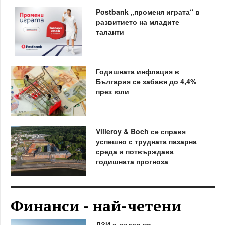
Postbank „променя играта“ в
развитието на младите
таланти
Годишната инфлация в
България се забавя до 4,4%
през юли
Villeroy & Boch се справя
успешно с трудната пазарна
среда и потвърждава
годишната прогноза
Финанси - най-четени
ДЗИ е лидер по