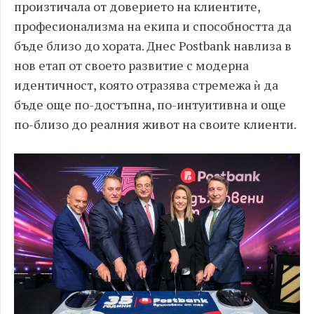
произтичала от доверието на клиентите,
професионализма на екипа и способността да
бъде близо до хората. Днес Postbank навлиза в
нов етап от своето развитие с модерна
идентичност, която отразява стремежа ѝ да
бъде още по-достъпна, по-интуитивна и още
по-близо до реалния живот на своите клиенти.