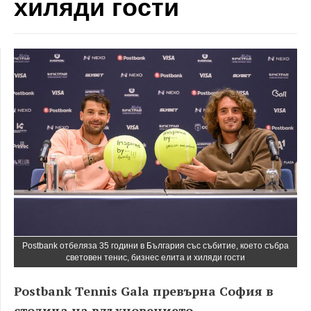
хиляди гости
Postbank отбеляза 35 години в България със събитие, което събра
световен тенис, бизнес елита и хиляди гости
Postbank Tennis Gala превърна София в
столица на вдъхновението