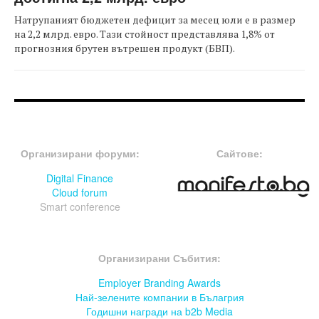
Натрупаният бюджетен дефицит за месец юли е в размер
на 2,2 млрд. евро. Тази стойност представлява 1,8% от
прогнозния брутен вътрешен продукт (БВП).
FOOTER-ФОРУМИ
FOOTER-MIDDLE
Организирани форуми:
Сайтове:
Digital Finance
Cloud forum
Smart conference
FOOTER-СЪБИТИЯ
Организирани Събития:
Employer Branding Awards
Най-зелените компании в Бълагрия
Годишни награди на b2b Media