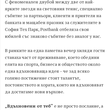
С феноменален двубой между две от най-
ярките звезди на световния тенис, специално
събитие за партньори, клиенти и приятели на
банката и мащабен празник за служителите в
София Тех Парк, Postbank отбеляза своя
юбилей със знаково събитие без аналог у нас.
В рамките на една паметна вечер хиляди гости
станаха част от преживяване, което обедини
елита на спорта, бизнеса и обществото около
една вдъхновяваща идея – че зад всяко
голямо постижение стоят талантът,
постоянството и хората, които ни вдъхновяват
да достигаме нови върхове.
„Вдъхновени от теб“
е не просто послание, а