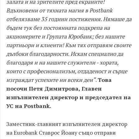
залата и на зрителите пред екраните!
Вдъхновени от тяхната магия в Postbank
отбелязваме 35 години постижения. Нямаше да
бъдем тук без постоянната подкрепа на
акционерите и Групата Юробанк; без нашите
партньори и клиенти! Към тях отправям своите
дълбоки благодарности. Искам специално да
благодаря и на нашите служители - хората,
които с професионализъм, отдаденост и сърце
изграждат успехите ни всеки ден“
.
Това
посочи Петя Димитрова, Главен
изпълнителен директор и председател на
УС на Postbank.
Заместник-главният изпълнителен директор
на Eurobank Ставрос Йоану също отправи