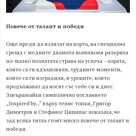
Повече от талант и победи
Още преди да излязат на корта, на специална
среща с медиите двамата шампиони разкриха
по-малко познатата страна на успеха – хората,
които са ги вдъхновили, трудните моменти,
които са ги изградили, и уроците, които
продължават да носят със себе си и днес.
Завършвайки символично посланието
„Inspired by...“ върху тенис топки, Григор
Димитров и Стефанос Циципас показаха, че
зад всяка титла стоят много повече от талант и
победи.