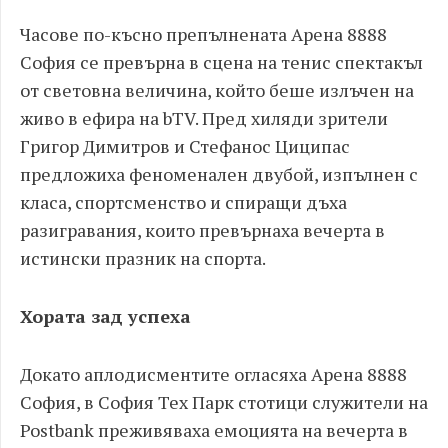
Часове по-късно препълнената Арена 8888
София се превърна в сцена на тенис спектакъл
от световна величина, който беше излъчен на
живо в ефира на bTV. Пред хиляди зрители
Григор Димитров и Стефанос Циципас
предложиха феноменален двубой, изпълнен с
класа, спортсменство и спиращи дъха
разигравания, които превърнаха вечерта в
истински празник на спорта.
Хората зад успеха
Докато аплодисментите огласяха Арена 8888
София, в София Тех Парк стотици служители на
Postbank преживяваха емоцията на вечерта в