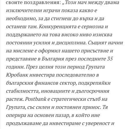
своите поздравления:
„Този ​​мач между двама
изключителни играчи показа какво е
необходимо, за да стигнеш до върха и да
останеш там. Конкуренцията е сериозна и
поддържането на това високо ниво изисква
постоянни усилия и дисциплина. Същият начин
на мислене е оформил нашето присъствие и
представяне в България през последните 35
години. През целия този период Групата
Юробанк инвестира последователно в
българския финансов сектор, подкрепяйки
стабилността, иновациите и дългосрочния
растеж. Postbank е стратегически стълб на
Групата, със силен и постоянен принос. Тя
оперира на основен пазар, в който ние
продължаваме да инвестираме с увереност и