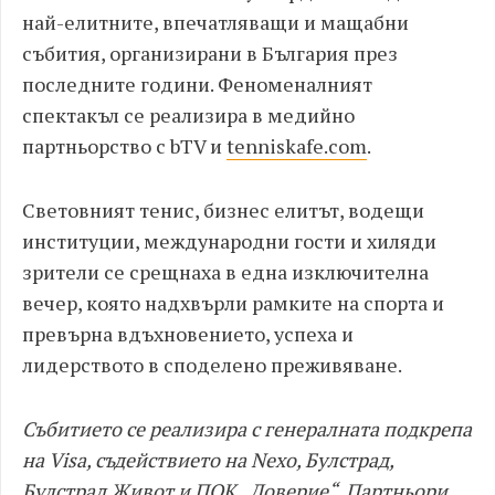
най-елитните, впечатляващи и мащабни
събития, организирани в България през
последните години. Феноменалният
спектакъл се реализира в медийно
партньорство с bTV и
tenniskafe.com
.
Световният тенис, бизнес елитът, водещи
институции, международни гости и хиляди
зрители се срещнаха в една изключителна
вечер, която надхвърли рамките на спорта и
превърна вдъхновението, успеха и
лидерството в споделено преживяване.
Събитието се реализира с генералната подкрепа
на Visa, съдействието на Nexo, Булстрад,
Булстрад Живот и ПОК „Доверие“. Партньори