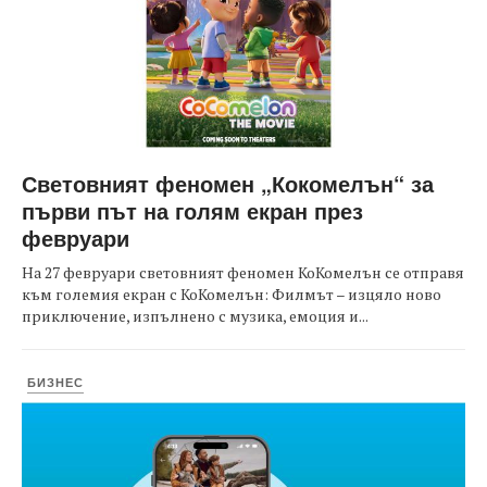
Световният феномен „Кокомелън“ за
първи път на голям екран през
февруари
На 27 февруари световният феномен КоКомелън се отправя
към големия екран с КоКомелън: Филмът – изцяло ново
приключение, изпълнено с музика, емоция и...
БИЗНЕС