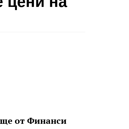
е цени на
ще от Финанси