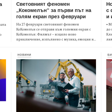
Световният феномен
Но
а
„Кокомелън“ за първи път на
с 
голям екран през февруари
и 
На 27 февруари световният феномен
• М
ната
КоКомелън се отправя към големия екран с
до 
КоКомелън: Филмът – изцяло ново
Кли
о
приключение, изпълнено с музика, емоция и...
лим
НОВИНИ
БИ