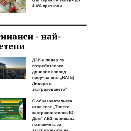
4,4% през юли
инанси - най-
етени
ДЗИ е лидер по
потребителско
доверие според
проучването „RATE|
Лидери в
застраховането“
С образователната
игра-тест „Твоето
застрахователно IQ:
Дом“ АБЗ повишава
познанията за
застраховките на