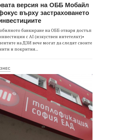
вата версия на ОББ Мобайл
фокус върху застраховането
инвестициите
обилното банкиране на ОББ отваря достъп
инвестиции с AI (изкуствен интетелкт)•
ентите на ДЗИ вече могат да следят своите
ити и покрития...
ЗНЕС