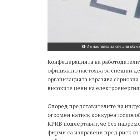
КРИБ настоява за спешни облек
Конфедерацията на работодателит
официално настоява за спешни дей
организацията изразява сериозна
високите цени на електроенергият
Според представителите на индус
огромен натиск конкурентоспособ
КРИБ подчертават, че без наврем
фирми са изправени пред риск от