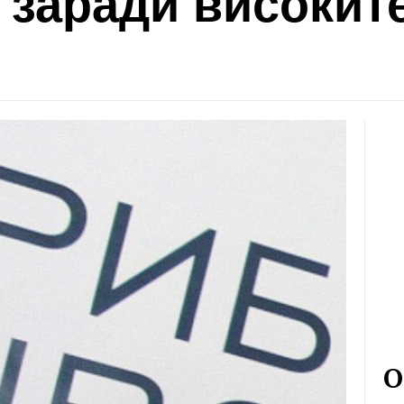
 заради високит
О