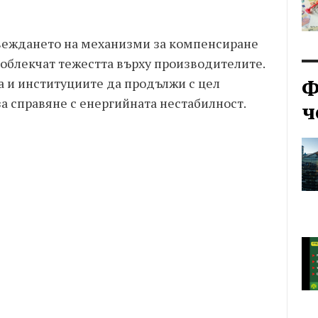
ъвеждането на механизми за компенсиране
а облекчат тежестта върху производителите.
Ф
а и институциите да продължи с цел
а справяне с енергийната нестабилност.
ч