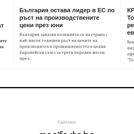
България остава лидер в ЕС по
КР
ръст на производствените
Т
цени през юни
ре
ат
е
България запазва позицията си на страна с
най-висок годишен ръст на цените на
ите
Кон
производител в промишлеността в целия
на
ин
Европейски съюз за трети пореден месец
офи
през...
"То
FOOTER-MIDDLE
F
Сайтове: