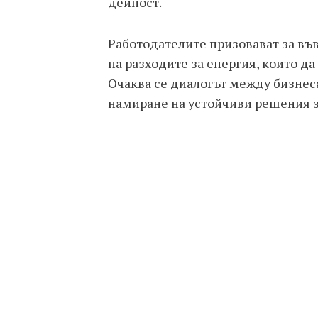
дейност.
Работодателите призовават за в
на разходите за енергия, които д
Очаква се диалогът между бизнес
намиране на устойчиви решения з