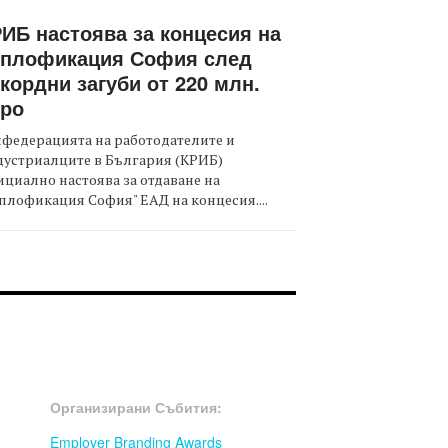
ИБ настоява за концесия на
оплофикация София след
кордни загуби от 220 млн.
вро
федерацията на работодателите и
дустриалците в България (КРИБ)
циално настоява за отдаване на
плофикация София" ЕАД на концесия....
OOTER-СЪБИТИЯ
Организирани Събития:
Employer Branding Awards