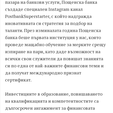
пазара на банкови услуги, Пощенска банка
създаде специален Instagram канал
PostbankSuperstarter, с който надгражда
иновативната си стратегия за подбор на
таланти. През изминалата година Пощенска
банка беше първата институция у нас, която
проведе мащабно обучение за мерките срещу
изпиране на пари, като даде възможност на
всички свои служители да повишат знанията
си по една от най-важните финансови теми и
да получат международно признат
сертификат.
Инвестициите в образование, повишаването
на квалификацията и компетентностите са
дългосрочен ангажимент за финансовата