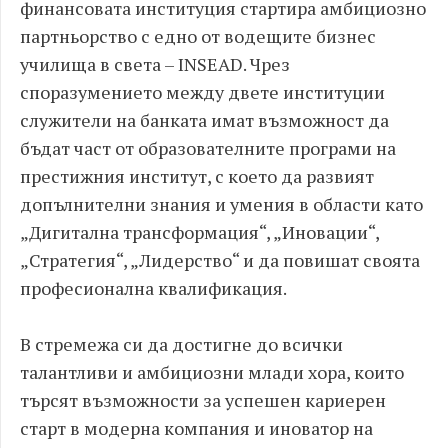
финансовата институция стартира амбициозно
партньорство с едно от водещите бизнес
училища в света – INSEAD. Чрез
споразумението между двете институции
служители на банката имат възможност да
бъдат част от образователните програми на
престижния институт, с което да развият
допълнителни знания и умения в области като
„Дигитална трансформация“, „Иновации“,
„Стратегия“, „Лидерство“ и да повишат своята
професионална квалификация.
В стремежа си да достигне до всички
талантливи и амбициозни млади хора, които
търсят възможности за успешен кариерен
старт в модерна компания и иноватор на