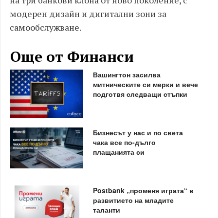
на три банкови клона от ново поколение, с
модерен дизайн и дигитални зони за
самообслужване.
Още от Финанси
Вашингтон засилва
митническите си мерки и вече
подготвя следващи стъпки
Бизнесът у нас и по света
чака все по-дълго
плащанията си
Postbank „променя играта“ в
развитието на младите
таланти