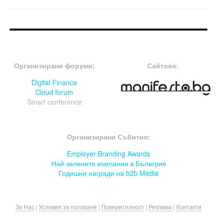
FOOTER-ФОРУМИ
FOOTER-MIDDLE
Организирани форуми:
Сайтове:
Digital Finance
Cloud forum
Smart conference
FOOTER-СЪБИТИЯ
Организирани Събития:
Employer Branding Awards
Най-зелените компании в Бълагрия
Годишни награди на b2b Media
За Нас
|
Условия за ползване
|
Поверителност
|
Реклама
|
Контакти