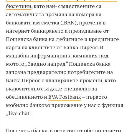
бюлетини
, като най- съществените са
автоматичната промяна на номера на
банковата им сметка (IBAN), промени в
интернет банкирането и преиздаване от
Пощенска банка на дебитните и кредитните
карти на клиентите от Банка Пиреос. В
мащабна информационна кампания под
мотото „Заедно напред“ Пощенска банка
запозна предварително потребителите на
Банка Пиреос с планираните промени, като
включително създаде специално за
обединението и
EVA Postbank
– първото
мобилно банково приложение у нас с функция
„live chat“.
Пощенска банка, в резултат от обединението