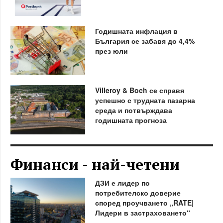
Годишната инфлация в
България се забавя до 4,4%
през юли
Villeroy & Boch се справя
успешно с трудната пазарна
среда и потвърждава
годишната прогноза
Финанси - най-четени
ДЗИ е лидер по
потребителско доверие
според проучването „RATE|
Лидери в застраховането“