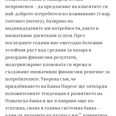
непроменен – да предлагаме на клиентите си
най-доброто потребителско изживяване (т.нар.
customer journey), базирано на
индивидуалните им потребности, както и
иновативни дигитални услуги. През
последните години ние ежегодно бележим
устойчив ръст над средния за пазара и
рекордни финансови резултати,
модернизираме клоновата си мрежа и
създаваме иновативни финансови решение за
потребителите. Уверена съм, че
придобиването на Банка Пиреос ще затвърди
положителните тенденции в развитието на
Пощенска банка и ще я направи още по-
успешна, силна и голяма системна банка –
един от лидерите на пазара у нас“, коментира