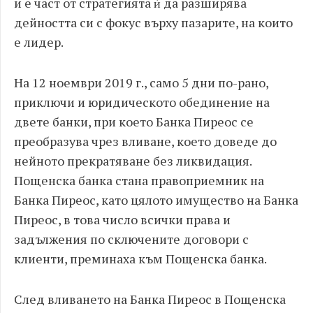
и е част от стратегията ѝ да разширява
дейността си с фокус върху пазарите, на които
е лидер.
На 12 ноември 2019 г., само 5 дни по-рано,
приключи и юридическото обединение на
двете банки, при което Банка Пиреос се
преобразува чрез вливане, което доведе до
нейното прекратяване без ликвидация.
Пощенска банка стана правоприемник на
Банка Пиреос, като цялото имущество на Банка
Пиреос, в това число всички права и
задължения по сключените договори с
клиенти, преминаха към Пощенска банка.
След вливането на Банка Пиреос в Пощенска