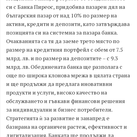
си с Банка Пиреос, придобива пазарен дял на
българския пазар от над 10% по размер на
активи, кредити и депозити, като затвърждава
позицията си на системна за пазара банка.
Очакванията са тя да заеме трето място по
размер на кредитния портфейл с обем от 7.5
млрд. лв. и по размер на депозитите – с 9.3
млрд. лв. Обединената банка ще разполага с
още по-широка клонова мрежа в цялата страна
и ще продължи да предлага иновативни
продукти и услуги, високо качество на
обслужването и гъвкави финансови решения
за индивидуални и бизнес потребители.
Стратегията ѝ за развитие и занапред е
базирана на органичен растеж, ефективност и
дигитализация. Банката ще продължи да