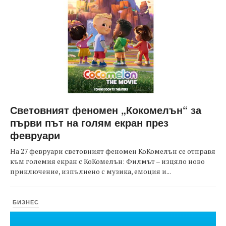
Световният феномен „Кокомелън“ за
първи път на голям екран през
февруари
На 27 февруари световният феномен КоКомелън се отправя
към големия екран с КоКомелън: Филмът – изцяло ново
приключение, изпълнено с музика, емоция и...
БИЗНЕС