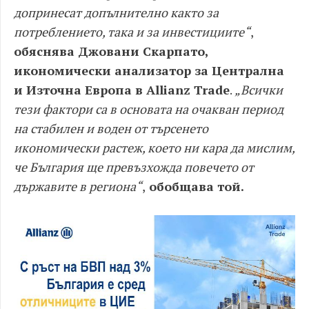
допринесат допълнително както за
потреблението, така и за инвестициите“
,
обяснява Джовани Скарпато,
икономически анализатор за Централна
и Източна Европа в Allianz Trade
.
„Всички
тези фактори са в основата на очакван период
на стабилен и воден от търсенето
икономически растеж, което ни кара да мислим,
че България ще превъзхожда повечето от
държавите в региона“
,
обобщава той.