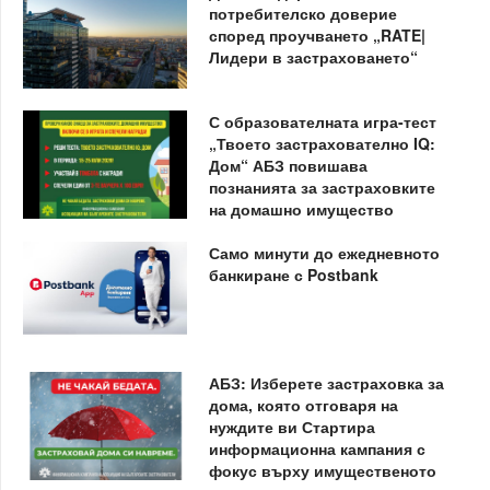
потребителско доверие
според проучването „RATE|
Лидери в застраховането“
С образователната игра-тест
„Твоето застрахователно IQ:
Дом“ АБЗ повишава
познанията за застраховките
на домашно имущество
Само минути до ежедневното
банкиране с Postbank
АБЗ: Изберете застраховка за
дома, която отговаря на
нуждите ви Стартира
информационна кампания с
фокус върху имущественото