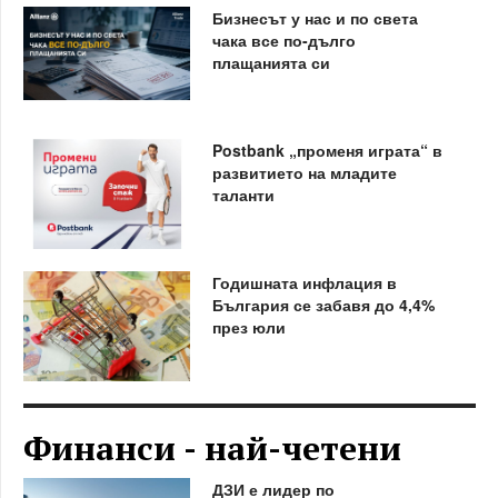
Бизнесът у нас и по света
чака все по-дълго
плащанията си
Postbank „променя играта“ в
развитието на младите
таланти
Годишната инфлация в
България се забавя до 4,4%
през юли
Финанси - най-четени
ДЗИ е лидер по