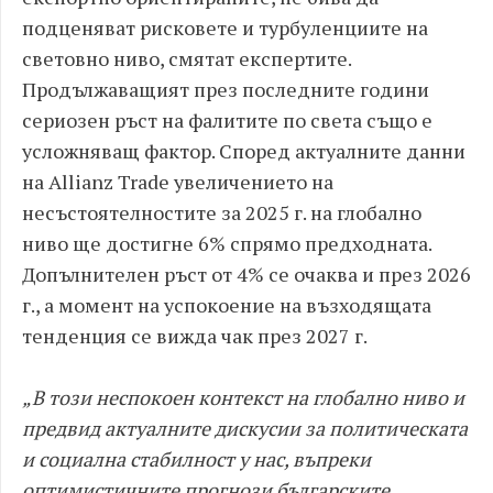
подценяват рисковете и турбуленциите на
световно ниво, смятат експертите.
Продължаващият през последните години
сериозен ръст на фалитите по света също е
усложняващ фактор. Според актуалните данни
на Allianz Trade увеличението на
несъстоятелностите за 2025 г. на глобално
ниво ще достигне 6% спрямо предходната.
Допълнителен ръст от 4% се очаква и през 2026
г., а момент на успокоение на възходящата
тенденция се вижда чак през 2027 г.
„В този неспокоен контекст на глобално ниво и
предвид актуалните дискусии за политическата
и социална стабилност у нас, въпреки
оптимистичните прогнози българските