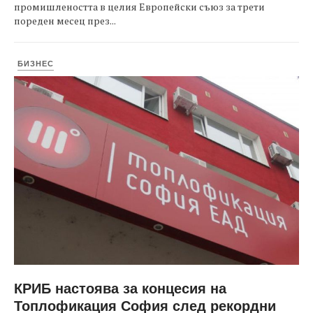
промишлеността в целия Европейски съюз за трети
пореден месец през...
БИЗНЕС
КРИБ настоява за концесия на
Топлофикация София след рекордни