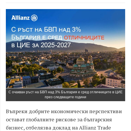
С очакван ръст на БВП над 3% България е сред отличниците в ЦИЕ
през следващите години
Въпреки добрите икономически перспективи
остават глобалните рискове за българския
бизнес, отбелязва доклад на Allianz Trade