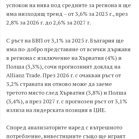
успокои на нива под средните за региона и ще
има низходящ тренд – от 3,6% за 2025 г., през
2,8% за 2026 г. до 2,6% за 2027 г.
С ръст на БВП от 3,1% за 2025 г. България ще
има по-добро представяне от всички държави
в региона с изключение на Хърватия (4%) и
Полша (3,3%), сочи прогнозният доклад на
Allianz Trade. През 2026 г. с очакван ръст от
3,2% страната ни отново може да заеме
третото място след Хърватия (3,8%) и Полша
(3,4%), а през 2027 г. с прогнозен ръст от 3,1%
излиза на лидерската позиция в ЦИЕ.
Според анализаторите наред с вътрешното
потребление, инвестициите също ще играят