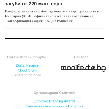
загуби от 220 млн. евро
Конфедерацията на работодателите и индустриалците в
България (КРИБ) официално настоява за отдаване на
"Топлофикация София" ЕАД на концесия....
FOOTER-ФОРУМИ
FOOTER-MIDDLE
Организирани форуми:
Сайтове:
Digital Finance
Cloud forum
Smart conference
FOOTER-СЪБИТИЯ
Организирани Събития:
Employer Branding Awards
Най-зелените компании в Бълагрия