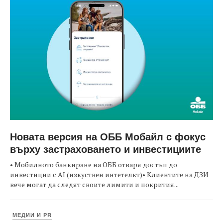
Новата версия на ОББ Мобайл с фокус
върху застраховането и инвестициите
• Мобилното банкиране на ОББ отваря достъп до
инвестиции с AI (изкуствен интетелкт)• Клиентите на ДЗИ
вече могат да следят своите лимити и покрития...
МЕДИИ И PR