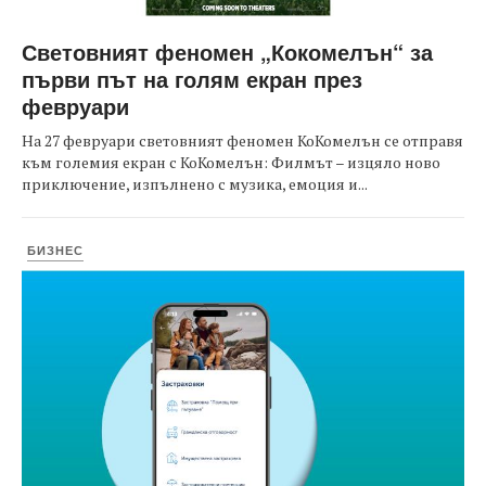
Световният феномен „Кокомелън“ за
първи път на голям екран през
февруари
На 27 февруари световният феномен КоКомелън се отправя
към големия екран с КоКомелън: Филмът – изцяло ново
приключение, изпълнено с музика, емоция и...
БИЗНЕС