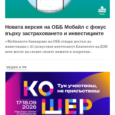
Новата версия на ОББ Мобайл с фокус
върху застраховането и инвестициите
• Мобилното банкиране на ОББ отваря достъп до
инвестиции с AI (изкуствен интетелкт)• Клиентите на ДЗИ
вече могат да следят своите лимити и покрития...
МЕДИИ И PR