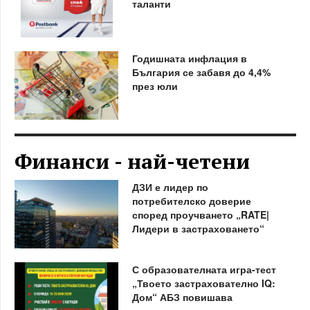
таланти
Годишната инфлация в
България се забавя до 4,4%
през юли
Финанси - най-четени
ДЗИ е лидер по
потребителско доверие
според проучването „RATE|
Лидери в застраховането“
С образователната игра-тест
„Твоето застрахователно IQ:
Дом“ АБЗ повишава