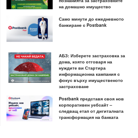
познанията за застраховките
на домашно имущество
Само минути до ежедневното
банкиране с Postbank
АБЗ: Изберете застраховка за
дома, която отговаря на
нуждите ви Стартира
информационна кампания с
фокус върху имущественото
застраховане
Postbank представя своя нов
корпоративен уебсайт –
следващ етап от дигиталната
трансформация на банката