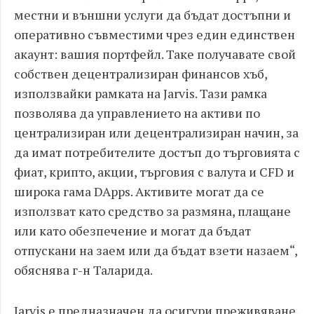
местни и външни услуги да бъдат достъпни и
оперативно съвместими чрез един единствен
акаунт: вашия портфейл. Таке получавате свой
собствен децентрализиран финансов хъб,
използвайки рамката на Jarvis. Тази рамка
позволява да управлението на активи по
централизиран или децентрализиран начин, за
да имат потребителите достъп до търговията с
фиат, крипто, акции, търговия с валута и CFD и
широка гама DApps. Активите могат да се
използват като средство за размяна, плащане
или като обезпечение и могат да бъдат
отпускани на заем или да бъдат взети назаем“,
обяснява г-н Таларида.
Jarvis е предназначен да осигури преживяване,