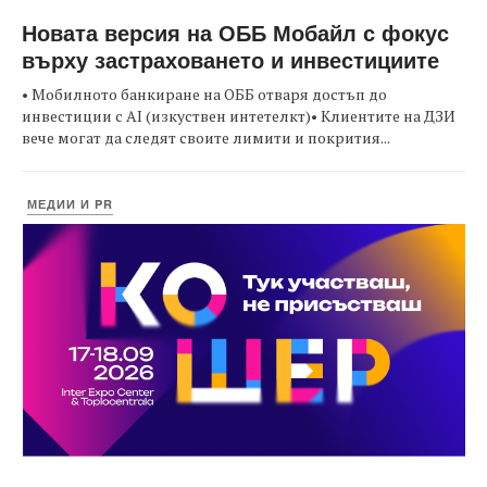
Новата версия на ОББ Мобайл с фокус
върху застраховането и инвестициите
• Мобилното банкиране на ОББ отваря достъп до
инвестиции с AI (изкуствен интетелкт)• Клиентите на ДЗИ
вече могат да следят своите лимити и покрития...
МЕДИИ И PR