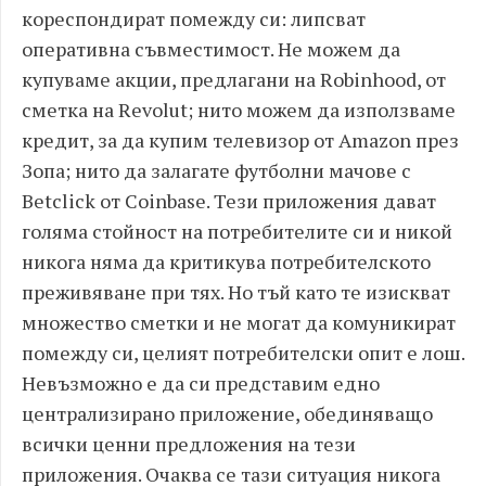
кореспондират помежду си: липсват
оперативна съвместимост. Не можем да
купуваме акции, предлагани на Robinhood, от
сметка на Revolut; нито можем да използваме
кредит, за да купим телевизор от Amazon през
Зопа; нито да залагате футболни мачове с
Betclick от Coinbase. Тези приложения дават
голяма стойност на потребителите си и никой
никога няма да критикува потребителското
преживяване при тях. Но тъй като те изискват
множество сметки и не могат да комуникират
помежду си, целият потребителски опит е лош.
Невъзможно е да си представим едно
централизирано приложение, обединяващо
всички ценни предложения на тези
приложения. Очаква се тази ситуация никога