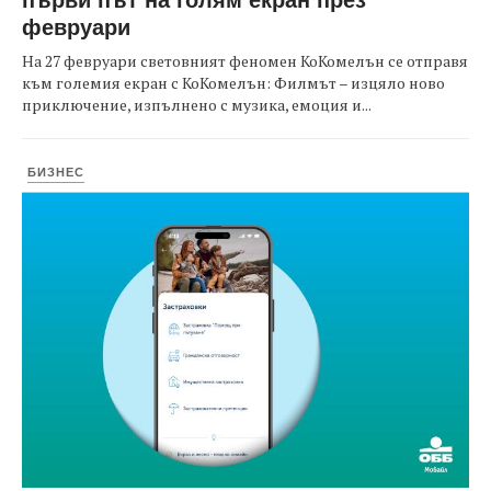
февруари
На 27 февруари световният феномен КоКомелън се отправя
към големия екран с КоКомелън: Филмът – изцяло ново
приключение, изпълнено с музика, емоция и...
БИЗНЕС