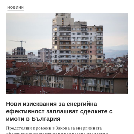
НОВИНИ
Нови изисквания за енергийна
ефективност заплашват сделките с
имоти в България
Предстоящи промени в Закона за енергийната
ефективност поставят под риск пазара на имоти в