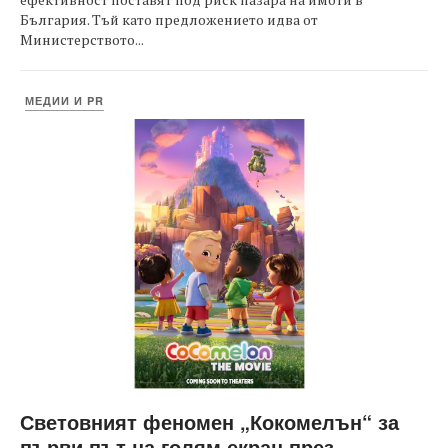
България. Тъй като предложението идва от
Министерството...
МЕДИИ И PR
Световният феномен „Кокомелън“ за
първи път на голям екран през