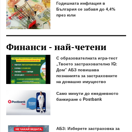
Годишната инфлация в
България се забавя до 4,4%
през юли
Финанси - най-четени
С образователната игра-тест
„Твоето застрахователно IQ:
Дом“ АБЗ повишава
познанията за застраховките
на домашно имущество
Само минути до ежедневното
банкиране с Postbank
АБЗ: Изберете застраховка за