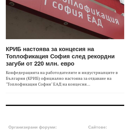
КРИБ настоява за концесия на
Топлофикация София след рекордни
загуби от 220 млн. евро
Конфедерацията на работодателите и индустриалците в
България (КРИБ) официално настоява за отдаване на
"Топлофикация София" ЕАД на концесия....
FOOTER-ФОРУМИ
FOOTER-MIDDLE
Организирани форуми:
Сайтове: