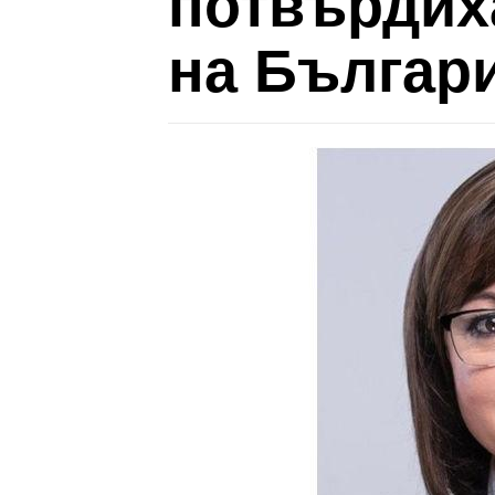
потвърдиха
на Българ