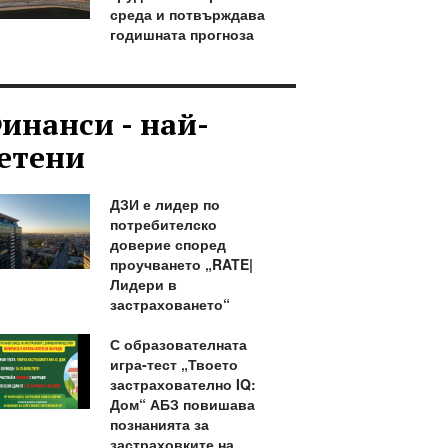
среда и потвърждава
годишната прогноза
инанси - най-
етени
ДЗИ е лидер по
потребителско
доверие според
проучването „RATE|
Лидери в
застраховането“
С образователната
игра-тест „Твоето
застрахователно IQ:
Дом“ АБЗ повишава
познанията за
застраховките на