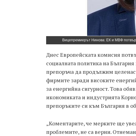
Вицепремиерът Нинова: ЕК и МВФ потвърд
Днес Европейската комисия потв
социалната политика на България
препоръча да продължим целенас
фирмите заради високите енерги
за енергийна сигурност. Това об
икономиката и индустрията Корне
препоръките си към България в об
„Коментарите, че мерките ще уве
проблемите, не са верни. Отнема