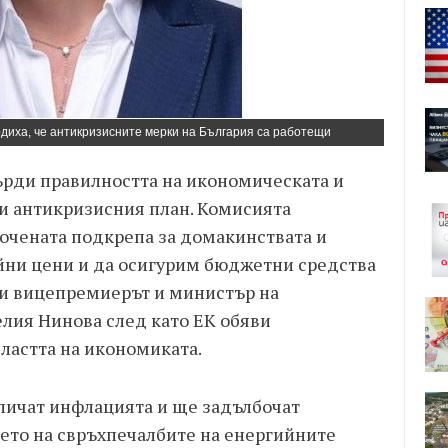
иха, че антикризисните мерки на България са работещи
ърди правилността на икономическата и
 и антикризисния план. Комисията
очената подкрепа за домакинствата и
йни цени и да осигурим бюджетни средства
яви вицепремиерът и министър на
лия Нинова след като ЕК обяви
ластта на икономиката.
личат инфлацията и ще задълбочат
нето на свръхпечалбите на енергийните