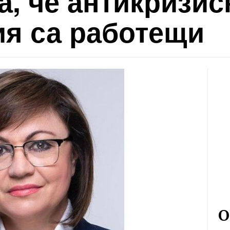
, че антикризис
ия са работещи
О