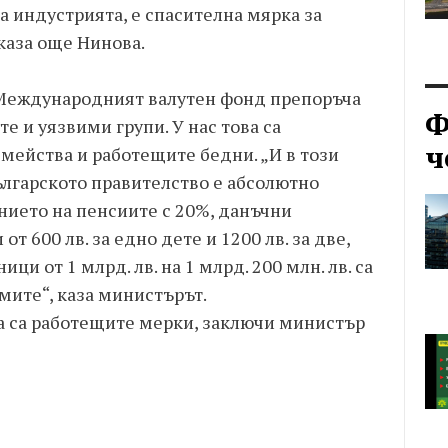
а индустрията, е спасителна мярка за
каза още Нинова.
 Международният валутен фонд препоръча
Ф
е и уязвими групи. У нас това са
ч
мейства и работещите бедни. „И в този
ългарското правителство е абсолютно
нието на пенсиите с 20%, данъчни
т 600 лв. за едно дете и 1200 лв. за две,
ци от 1 млрд. лв. на 1 млрд. 200 млн. лв. са
мите“, каза министърът.
ва са работещите мерки, заключи министър