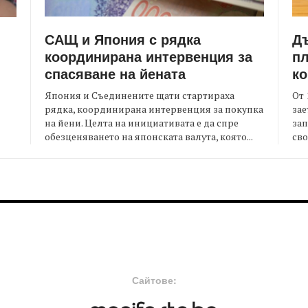
САЩ и Япония с рядка
Д
координирана интервенция за
пл
спасяване на йената
ко
Япония и Съединените щати стартираха
От 
рядка, координирана интервенция за покупка
зае
на йени. Целта на инициативата е да спре
зап
я
обезценяването на японската валута, която...
сво
FOOTER-MIDDLE
F
Сайтове: