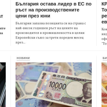
България остава лидер в ЕС по
КР
ръст на производствените
Т
цени през юни
ре
ат
е
България запазва позицията си на страна с
най-висок годишен ръст на цените на
ите
Кон
производител в промишлеността в целия
на
ин
Европейски съюз за трети пореден месец
офи
през...
"То
НОВИНИ
БИ