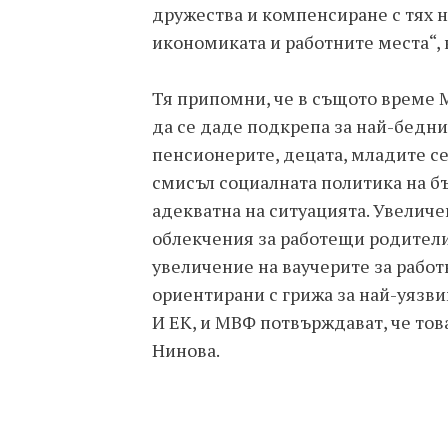
дружества и компенсиране с тях н
икономиката и работните места“, 
Тя припомни, че в същото време
да се даде подкрепа за най-беднит
пенсионерите, децата, младите се
смисъл социалната политика на б
адекватна на ситуацията. Увеличе
облекчения за работещи родители о
увеличение на ваучерите за работни
ориентирани с грижа за най-уязви
И ЕК, и МВФ потвърждават, че то
Нинова.