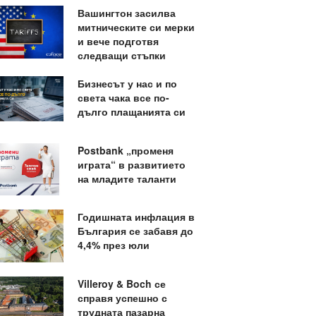
Вашингтон засилва
митническите си мерки
и вече подготвя
следващи стъпки
Бизнесът у нас и по
света чака все по-
дълго плащанията си
Postbank „променя
играта“ в развитието
на младите таланти
Годишната инфлация в
България се забавя до
4,4% през юли
Villeroy & Boch се
справя успешно с
трудната пазарна