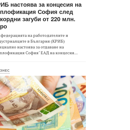
ИБ настоява за концесия на
оплофикация София след
кордни загуби от 220 млн.
вро
федерацията на работодателите и
дустриалците в България (КРИБ)
циално настоява за отдаване на
плофикация София" ЕАД на концесия....
ЗНЕС