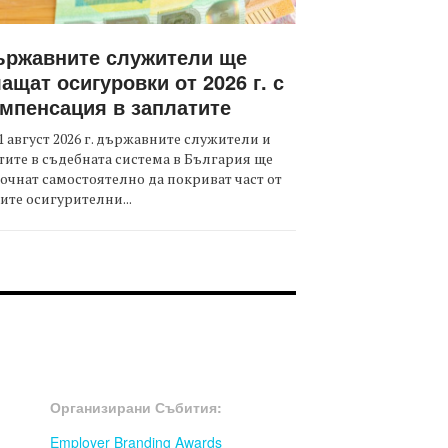
ържавните служители ще
ащат осигуровки от 2026 г. с
мпенсация в заплатите
1 август 2026 г. държавните служители и
тите в съдебната система в България ще
очнат самостоятелно да покриват част от
ите осигурителни...
OOTER-СЪБИТИЯ
Организирани Събития:
Employer Branding Awards