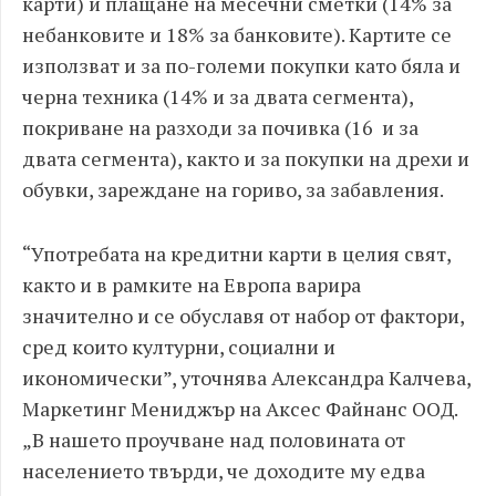
карти) и плащане на месечни сметки (14% за
небанковите и 18% за банковите). Картите се
използват и за по-големи покупки като бяла и
черна техника (14% и за двата сегмента),
покриване на разходи за почивка (16 и за
двата сегмента), както и за покупки на дрехи и
обувки, зареждане на гориво, за забавления.
“Употребата на кредитни карти в целия свят,
както и в рамките на Европа варира
значително и се обуславя от набор от фактори,
сред които културни, социални и
икономически”, уточнява Александра Калчева,
Маркетинг Мениджър на Аксес Файнанс ООД.
„В нашето проучване над половината от
населението твърди, че доходите му едва