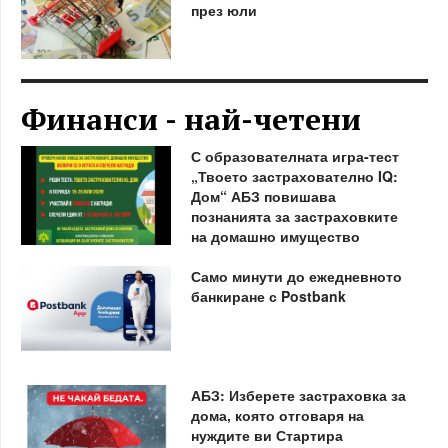
през юли
Финанси - най-четени
С образователната игра-тест
„Твоето застрахователно IQ:
Дом“ АБЗ повишава
познанията за застраховките
на домашно имущество
Само минути до ежедневното
банкиране с Postbank
АБЗ: Изберете застраховка за
дома, която отговаря на
нуждите ви Стартира