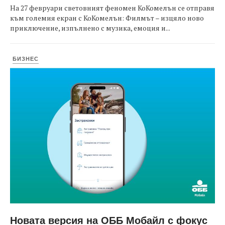
На 27 февруари световният феномен КоКомелън се отправя
към големия екран с КоКомелън: Филмът – изцяло ново
приключение, изпълнено с музика, емоция и...
БИЗНЕС
Новата версия на ОББ Мобайл с фокус