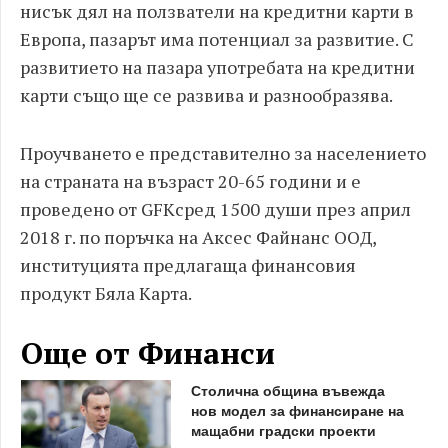
нисък дял на ползватели на кредитни карти в
Европа, пазарът има потенциал за развитие. С
развитието на пазара употребата на кредитни
карти също ще се развива и разнообразява.
Проучването е представително за населението
на страната на възраст 20-65 години и е
проведено от GFKсред 1500 души през април
2018 г. по поръчка на Аксес Файнанс ООД,
институцията предлагаща финансовия
продукт Бяла Карта.
Още от Финанси
Столична община въвежда
нов модел за финансиране на
мащабни градски проекти