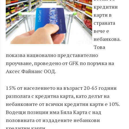
кредитни
карти в
страната
вече е
небанкова.
Това
показва национално представително
проучване, проведено от GFK по поръчка на
Аксес Файнанс ООД.
15% от населението на възраст 20-65 години
разполага с кредитна карта, като делът на
небанковите от всички кредитни карти е 10%.
Водещи позиции има Бяла Карта с над
половината от издадените небанкови
кредитни карти.