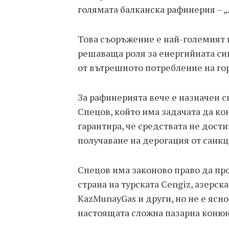
голямата балканска рафинерия – 
Това съоръжение е най-големият 
решаваща роля за енергийната сиг
от вътрешното потребление на го
За рафинерията вече е назначен 
Спецов, който има задачата да к
гарантира, че средствата не дости
получаване на дерогация от санк
Спецов има законово право да про
страна на турската Cengiz, азерск
KazMunayGas и други, но не е яс
настоящата сложна пазарна конюн