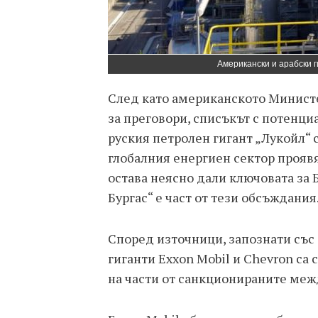
Американски и арабски г
След като американското Министе
за преговори, списъкът с потенци
руския петролен гигант „Лукойл“ 
глобалния енергиен сектор прояв
остава неясно дали ключовата за
Бургас“ е част от тези обсъждания
Според източници, запознати със
гиганти Exxon Mobil и Chevron са
на части от санкционираните меж