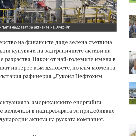
иганти наддават за активите на „Лукойл“
рство на финансите даде зелена светлина
ални купувачи на задграничните активи на
се разраства. Някои от най-големите имена в
яват интерес към дяловете, но към момента
 България рафинерия „Лукойл Нефтохим
.
 ситуацията, американските енергийни
 се включили в надпреварата за придобиване
дународни активи на руската компания.