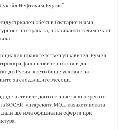
„Лукойл Нефтохим Бургас“.
индустриален обект в България и има
урност на страната, покривайки голяма част
рива.
специален правителствен управител, Румен
онтролира финансовите потоци и да
гат до Русия, което беше условие за
циите за следващите месеци.
даде активите, като се знае за интерес от
ата SOCAR, унгарската MOL, казахстанската
но дали ще има официални оферти при
ктура.