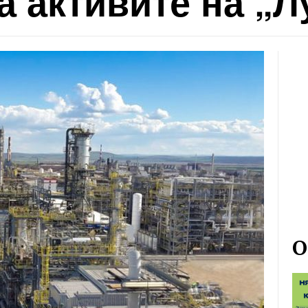
а активите на „Л
О