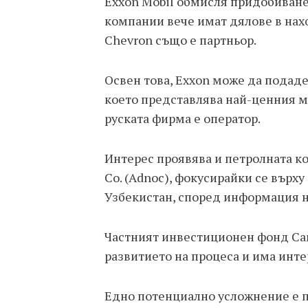
Exxon Mobil обмисля придобиване 
компании вече имат дялове в нахо
Chevron също е партньор.
Освен това, Exxon може да подаде
което представлява най-ценния м
руската фирма е оператор.
Интерес проявява и петролната ком
Co. (Adnoc), фокусирайки се върху
Узбекистан, според информация н
Частният инвестиционен фонд Car
развитието на процеса и има инте
Едно потенциално усложнение е п