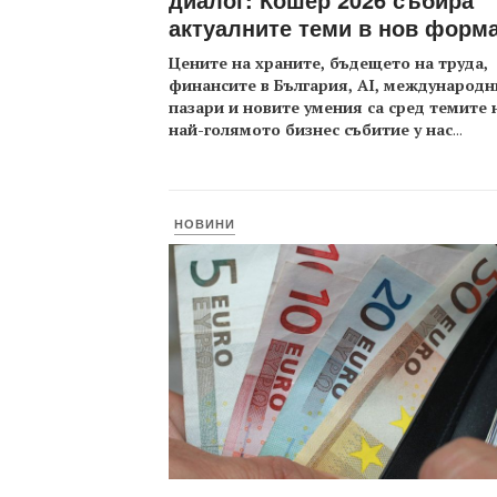
актуалните теми в нов форм
Цените на храните, бъдещето на труда,
финансите в България, AI, международн
пазари и новите умения са сред темите 
най-голямото бизнес събитие у нас
...
НОВИНИ