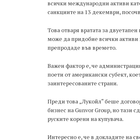
всички международни активи като
санкциите на 13 декември, посоч
Това отваря вратата за двуетапен
може да придобие всички активи и
препродаде във времето.
Важен фактор е, че администраци
поети от американски субект, кое
заинтересованите страни.
Преди това „Лукойл“ беше догов
бизнес на Gunvor Group, но тази 
руските корени на купувача.
Интересно е, че в докладите на 