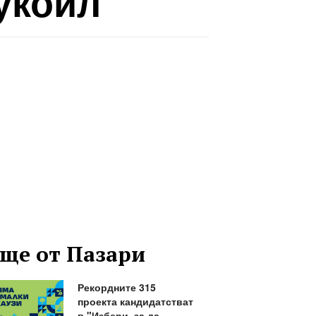
укойл“
ще от Пазари
Рекордните 315
проекта кандидатстват
в "Избери, за да