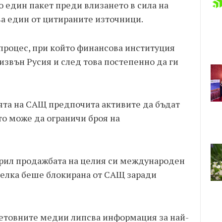
 един пакет преди влизането в сила на
ва един от цитираните източници.
 процес, при който финансова институция
звън Русия и след това постепенно да ги
ята на САЩ предпочита активите да бъдат
то може да ограничи броя на
орил продажбата на целия си международен
сделка беше блокирана от САЩ заради
световните медии липсва информация за най-