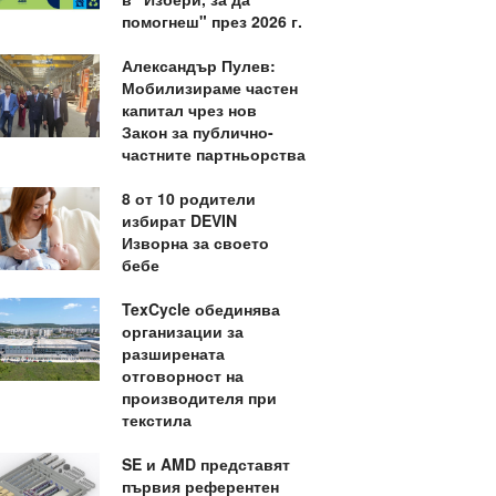
помогнеш" през 2026 г.
Александър Пулев:
Мобилизираме частен
капитал чрез нов
Закон за публично-
частните партньорства
8 от 10 родители
избират DEVIN
Изворна за своето
бебе
TexCycle обединява
организации за
разширената
отговорност на
производителя при
текстила
SE и AMD представят
първия референтен