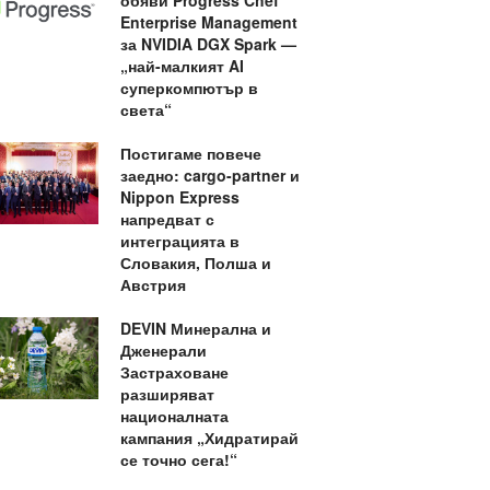
обяви Progress Chef
Enterprise Management
за NVIDIA DGX Spark —
„най-малкият AI
суперкомпютър в
света“
Постигаме повече
заедно: cargo-partner и
Nippon Express
напредват с
интеграцията в
Словакия, Полша и
Австрия
DEVIN Минерална и
Дженерали
Застраховане
разширяват
националната
кампания „Хидратирай
се точно сега!“