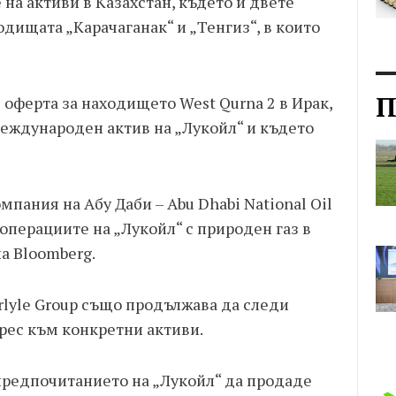
на активи в Казахстан, където и двете
дищата „Карачаганак“ и „Тенгиз“, в които
П
 оферта за находището West Qurna 2 в Ирак,
еждународен актив на „Лукойл“ и където
пания на Абу Даби – Abu Dhabi National Oil
 операциите на „Лукойл“ с природен газ в
а Bloomberg.
lyle Group също продължава да следи
рес към конкретни активи.
редпочитанието на „Лукойл“ да продаде