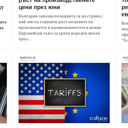
цени през юни
ре
ат
е
България запазва позицията си на страна с
най-висок годишен ръст на цените на
ите
Кон
производител в промишлеността в целия
на
ин
Европейски съюз за трети пореден месец
офи
през...
"То
ФИНАСИ
Н