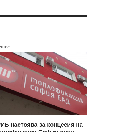
ЗНЕС
ИБ настоява за концесия на
оплофикация София след