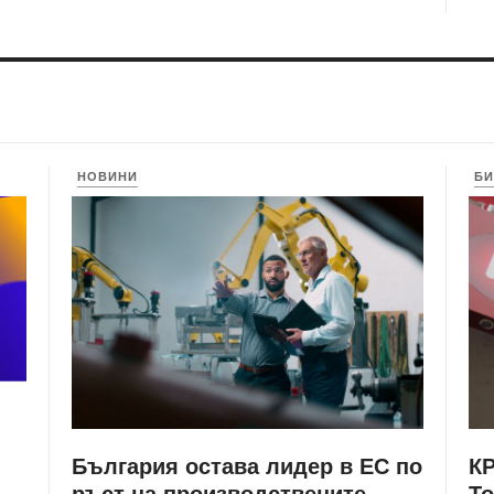
НОВИНИ
БИ
България остава лидер в ЕС по
КР
ръст на производствените
Т