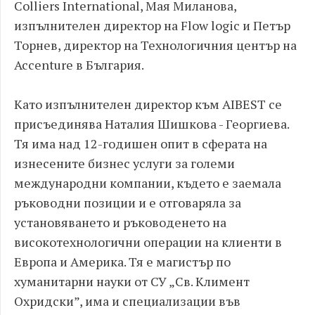
Colliers International, Мая Миланова,
изпълнителен директор на Flow logic и Петър
Торнев, директор на Технологичния център на
Accenture в България.
Като изпълнителен директор към AIBEST се
присъединява Наталия Шишкова - Георгиева.
Тя има над 12-годишен опит в сферата на
изнесените бизнес услуги за големи
международни компании, където е заемала
ръководни позиции и е отговаряла за
установяването и ръководенето на
високотехнологични операции на клиенти в
Европа и Америка. Тя е магистър по
хуманитарни науки от СУ „Св. Климент
Охридски”, има и специализации във