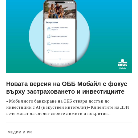
Новата версия на ОББ Мобайл с фокус
върху застраховането и инвестициите
• Мобилното банкиране на ОББ отваря достъп до
инвестиции с AI (изкуствен интетелкт)• Клиентите на ДЗИ
вече могат да следят своите лимити и покрития...
МЕДИИ И PR