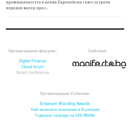
промишлеността в целия Европейски съюз за трети
пореден месец през...
FOOTER-ФОРУМИ
FOOTER-MIDDLE
Организирани форуми:
Сайтове:
Digital Finance
Cloud forum
Smart conference
FOOTER-СЪБИТИЯ
Организирани Събития:
Employer Branding Awards
Най-зелените компании в Бълагрия
Годишни награди на b2b Media