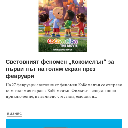
Световният феномен „Кокомелън“ за
първи път на голям екран през
февруари
На 27 февруари световният феномен КоКомелън се отправя
към големия екран с КоКомелън: Филмът – изцяло ново
приключение, изпълнено с музика, емоция и...
БИЗНЕС