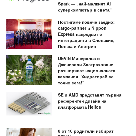
Spark — „най-малкият AI
суперкомпютър в света“
Постигаме повече заедно:
cargo-partner и Nippon
Express напредват с
интеграцията в Словакия,
Полша и Австрия
DEVIN Минерална и
Дженерали Застраховане
разширяват националната
кампания „Хидратирай се
точно сега!“
SE и AMD представят първия
референтен дизайн на
платформата Helios
8 от 10 родители избират