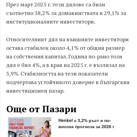
През март 2025 г. тези дялове са били
съответно 38,2% за домакинствата и 29,1% за
институционалните инвеститори.
Относителният дял на външните инвеститори
остава стабилен около 4,1% от общия размер
на собствения капитал. Година по-рано този
дял е бил 4%, а в края на 2025 г. е възлизал на
3,9%. Стабилността на тези показатели
подчертава устойчивото доверие в българския
инвестиционен пазар.
Още от Пазари
Henkel с 3,2% ръст и по-
висока прогноза за 2026 г