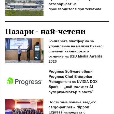
отговорност на
производителя при текстила
Пазари - най-четени
Българска платформа за
управление на малкия бизнес
спечели най-високото
отличие на B2B Media Awards
2026
Progress Software обяви
Progress Chef Enterprise
Management за NVIDIA DGX
Spark — „най-малкият AI
суперкомпютър в света“
Постигаме повече заедно:
cargo-partner и Nippon
Express напредват с