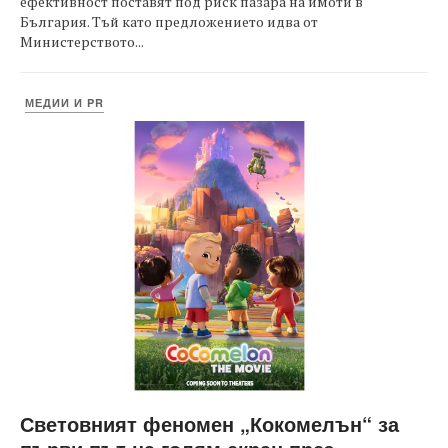
ефективност поставят под риск пазара на имоти в
България. Тъй като предложението идва от
Министерството...
МЕДИИ И PR
Световният феномен „Кокомелън“ за