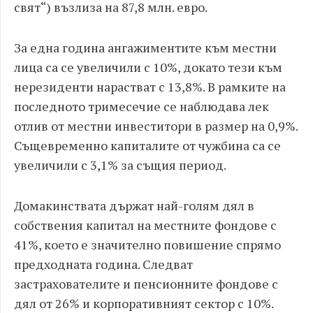
свят“) възлиза на 87,8 млн. евро.
За една година ангажиментите към местни
лица са се увеличили с 10%, докато тези към
нерезиденти нарастват с 13,8%. В рамките на
последното тримесечие се наблюдава лек
отлив от местни инвеститори в размер на 0,9%.
Същевременно капиталите от чужбина са се
увеличили с 3,1% за същия период.
Домакинствата държат най-голям дял в
собствения капитал на местните фондове с
41%, което е значително повишение спрямо
предходната година. Следват
застрахователите и пенсионните фондове с
дял от 26% и корпоративният сектор с 10%.