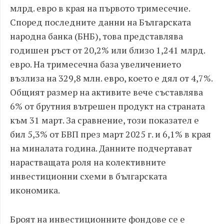
млрд. евро в края на първото тримесечие.
Според последните данни на Българската
народна банка (БНБ), това представлява
годишен ръст от 20,2% или близо 1,241 млрд.
евро. На тримесечна база увеличението
възлиза на 329,8 млн. евро, което е дял от 4,7%.
Общият размер на активите вече съставлява
6% от брутния вътрешен продукт на страната
към 31 март. За сравнение, този показател е
бил 5,3% от БВП през март 2025 г. и 6,1% в края
на миналата година. Данните подчертават
нарастващата роля на колективните
инвестиционни схеми в българската
икономика.
Броят на инвестиционните фондове се е