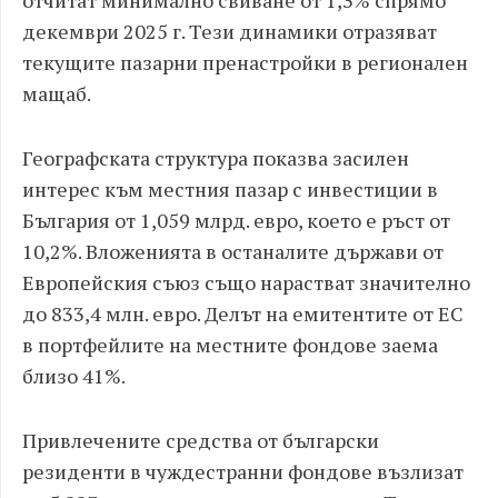
отчитат минимално свиване от 1,3% спрямо
декември 2025 г. Тези динамики отразяват
текущите пазарни пренастройки в регионален
мащаб.
Географската структура показва засилен
интерес към местния пазар с инвестиции в
България от 1,059 млрд. евро, което е ръст от
10,2%. Вложенията в останалите държави от
Европейския съюз също нарастват значително
до 833,4 млн. евро. Делът на емитентите от ЕС
в портфейлите на местните фондове заема
близо 41%.
Привлечените средства от български
резиденти в чуждестранни фондове възлизат