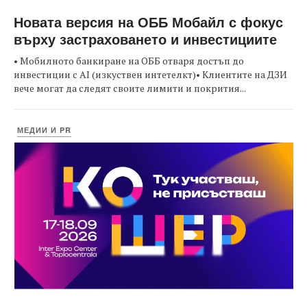
Новата версия на ОББ Мобайл с фокус
върху застраховането и инвестициите
• Мобилното банкиране на ОББ отваря достъп до
инвестиции с AI (изкуствен интетелкт)• Клиентите на ДЗИ
вече могат да следят своите лимити и покрития...
МЕДИИ И PR