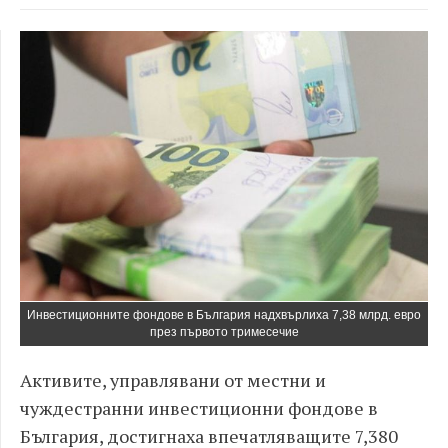
Инвестиционните фондове в България надхвърлиха 7,38 млрд. евро
през първото тримесечие
Активите, управлявани от местни и
чуждестранни инвестиционни фондове в
България, достигнаха впечатляващите 7,380