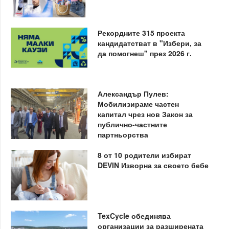
Рекордните 315 проекта
кандидатстват в "Избери, за
да помогнеш" през 2026 г.
Александър Пулев:
Мобилизираме частен
капитал чрез нов Закон за
публично-частните
партньорства
8 от 10 родители избират
DEVIN Изворна за своето бебе
TexCycle обединява
организации за разширената