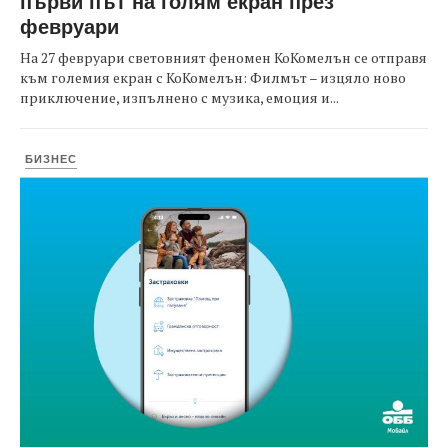
първи път на голям екран през
февруари
На 27 февруари световният феномен КоКомелън се отправя
към големия екран с КоКомелън: Филмът – изцяло ново
приключение, изпълнено с музика, емоция и...
БИЗНЕС