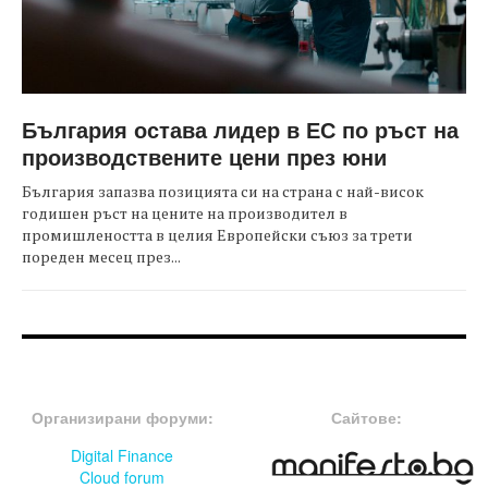
България остава лидер в ЕС по ръст на
производствените цени през юни
България запазва позицията си на страна с най-висок
годишен ръст на цените на производител в
промишлеността в целия Европейски съюз за трети
пореден месец през...
FOOTER-ФОРУМИ
FOOTER-MIDDLE
Организирани форуми:
Сайтове:
Digital Finance
Cloud forum