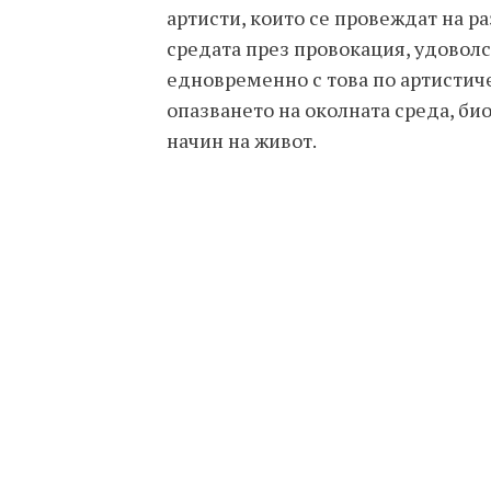
артисти, които се провеждат на р
средата през провокация, удовол
едновременно с това по артистиче
опазването на околната среда, б
начин на живот.