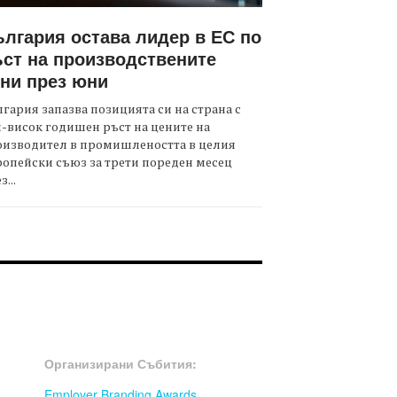
лгария остава лидер в ЕС по
ст на производствените
ни през юни
гария запазва позицията си на страна с
-висок годишен ръст на цените на
оизводител в промишлеността в целия
опейски съюз за трети пореден месец
з...
OOTER-СЪБИТИЯ
Организирани Събития:
Employer Branding Awards