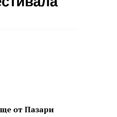
естивала
ще от Пазари