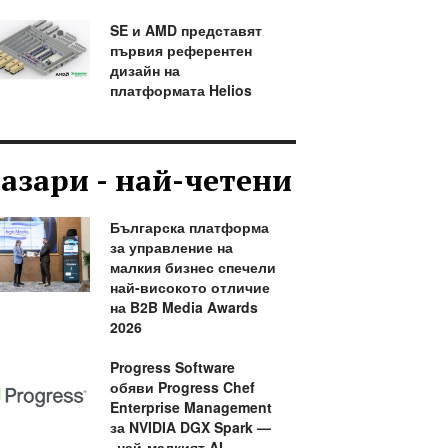
SE и AMD представят
първия референтен
дизайн на
платформата Helios
азари - най-четени
Българска платформа
за управление на
малкия бизнес спечели
най-високото отличие
на B2B Media Awards
2026
Progress Software
обяви Progress Chef
Enterprise Management
за NVIDIA DGX Spark —
„най-малкият AI