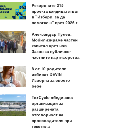
Рекордните 315
проекта кандидатстват
в "Избери, за да
помогнеш" през 2026 г.
Александър Пулев:
Мобилизираме частен
капитал чрез нов
Закон за публично-
частните партньорства
8 от 10 родители
избират DEVIN
Изворна за своето
бебе
TexCycle обединява
организации за
разширената
отговорност на
производителя при
текстила