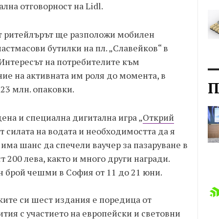
лна отговорност на Lidl.
рт ритейлърът ще разположи мобилен
ластмасови бутилки на пл. „Славейков“ в
 Интересът на потребителите към
ие на активната им роля до момента, в
П
 23 млн. опаковки.
ена и специална дигитална игра „
Открий
от силата на водата и необходимостта да я
 има шанс да спечели ваучер за пазаруване в
т 200 лева, както и много други награди.
 брой чешми в София от 11 до 21 юни.
ите си шест издания е поредица от
ития с участието на европейски и световни