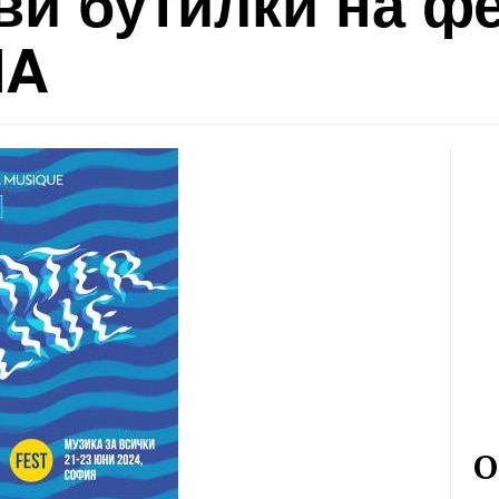
ви бутилки на ф
MA
О