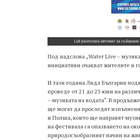
Lidl разполага автомат за събиран
Под надслова „Water Live – музик
инициативи очакват жителите и го
И тази година Лидл България под
проведе от 21 до 23 юни на разли
– музиката на водата“. В продълже
ще могат да проследят изпълнения
и Полша, които ще направят музи
на фестивала са опазването на ок
природосъобразният начин на живо