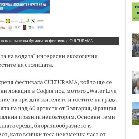
е на пластмасови бутилки на фестивала CULTURAMA
ата на водата“ интересни екологични
стите на столицата.
крепя фестивала CULTURAMA, който ще се
чни локации в София под мотото „Water Live
ние на три дни жителите и гостите на града
та на над 60 артисти от България, Франция
калния празник неповторим. Основни теми
олната среда, биоразнообразието и
т, като всички теса неизменна част от