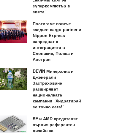
суперкомпютър в
света“
Постигаме повече
заедно: cargo-partner и
Nippon Express
напредват с
интеграцията в
Словакия, Полша и
Австрия
DEVIN Минерална и
Дженерали
Застраховане
разширяват
националната
кампания „Хидратирай
се точно сега!“
SE и AMD представят
първия референтен
дизайн на