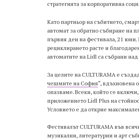
стратегията за корпоративна социа
Като партньор на събитието, сма
автомат за обратно събиране на п
първия ден на фестивала, 21 юни.
рециклирането расте и благодарен
автоматите на Lidl са събрани над
За целите на CULTURAMA е създад
чешмите на София
“, вдъхновена 
опазваме. Всеки, който се включи,
приложението Lidl Plus на стойнос
Условието е да открие максимален
Фестивалът CULTURAMA във всичк
музикални, литературни и арт съб