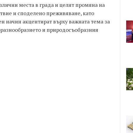
азлични места в града и целят промяна на
ствие и споделено преживяване, като
н начин акцентират върху важната тема за
иоразнообразието и природосъобразния