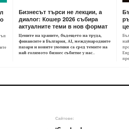
Бизнесът търси не лекции, а
Бъ
йл
диалог: Кошер 2026 събира
ръ
то
актуалните теми в нов формат
це
Цените на храните, бъдещето на труда,
Бъл
тъп
финансите в България, AI, международните
най
пазари и новите умения са сред темите на
пр
оите
най-голямото бизнес събитие у нас
...
Евр
пре
FOOTER-MIDDLE
F
Сайтове: