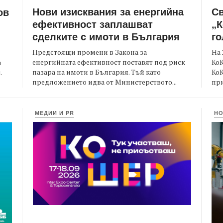
Нови изисквания за енергийна
С
ов
ефективност заплашват
„К
сделките с имоти в България
го
Предстоящи промени в Закона за
На 
енергийната ефективност поставят под риск
КоК
и
пазара на имоти в България. Тъй като
Ко
.
предложението идва от Министерството...
при
МЕДИИ И PR
Н