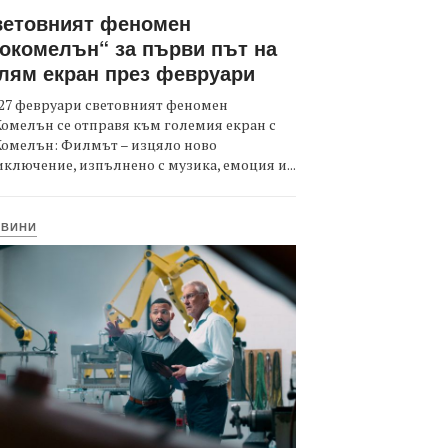
ветовният феномен
окомелън“ за първи път на
лям екран през февруари
27 февруари световният феномен
омелън се отправя към големия екран с
Комелън: Филмът – изцяло ново
ключение, изпълнено с музика, емоция и...
ОВИНИ