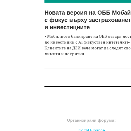
Новата версия на ОББ Моба
с фокус върху застраховане
и инвестициите
• Мобилното банкиране на ОББ отваря дос
до инвестиции с AI (изкуствен интетелкт)•
Клиентите на ДЗИ вече могат да следят св
лимити и покрития...
FOOTER-ФОРУМИ
Организирани форуми:
Digital Finance