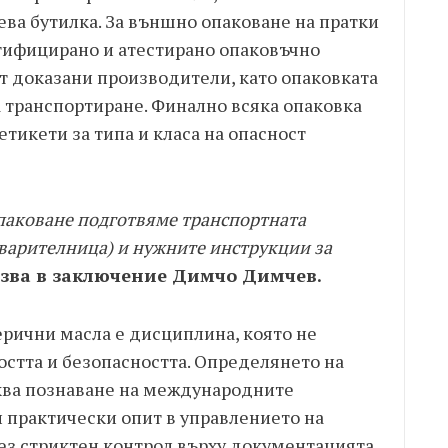
ва бутилка. За външно опаковане на пратки
ртифицирано и атестирано опаковъчно
т доказани производители, като опаковката
а транспортиране. Финално всяка опаковка
етикети за типа и класа на опасност
опаковане подготвяме транспортната
варителница) и нужните инструкции за
зва в заключение Димчо Димчев.
ерични масла е дисциплина, която не
стта и безопасността. Определянето на
сква познаване на международните
и практически опит в управлението на
ез стриктен контрол върху документацията,