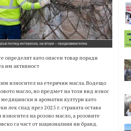
пръв поглед интересна, на втори – предизвикателна
се определят като опасен товар поради
та им активност
ачим износител на етерични масла. Водещо
овото масло, но предмет на този вид износ
и медицински и ароматни култури като
ки лек спад през 2025 г. страната остава
износител на розово масло, а розовите
ско са част от националния ни бранд.