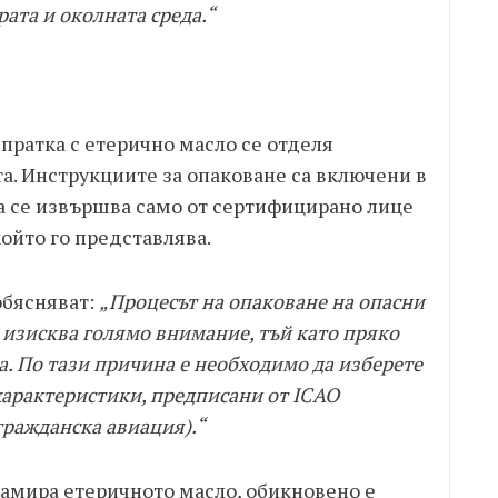
рата и околната среда.“
 пратка с етерично масло се отделя
а. Инструкциите за опаковане са включени в
а се извършва само от сертифицирано лице
който го представлява.
обясняват:
„Процесът на опаковане на опасни
 изисква голямо внимание, тъй като пряко
а. По тази причина е необходимо да изберете
характеристики, предписани от ICAO
ражданска авиация).“
намира етеричното масло, обикновено е