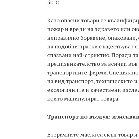
50°C.
Като опасни товари се квалифици
пожар и вреди на здравето или ок
неправилно боравене, опаковане, 
на подобни пратки съществуват ст
спазвани най-стриктно. Поради та
предизвикателство за всички във 
транспортните фирми. Специално 
на вид транспорт, техническите и
екологичните и качествени изслед
които манипулират товара.
Транспорт по въздух: изисква
Етеричните масла са скъп товар и 