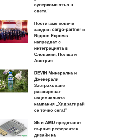
суперкомпютър в
света“
Постигаме повече
заедно: cargo-partner и
Nippon Express
напредват с
интеграцията в
Словакия, Полша и
Австрия
DEVIN Минерална и
Дженерали
Застраховане
разширяват
националната
кампания „Хидратирай
се точно сега!“
SE и AMD представят
първия референтен
дизайн на