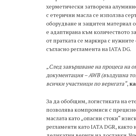
херметически затворена алуминие
с етерични масла се използва се
оборудване и защитен материал о
е адаптирана към количеството з
от пратката се маркира с нужните 
съгласно регламента на IATA DG.
„След завършване на процеса на 
документация – AWB (въздушна то
всички участници по веригата“
,
ка
За да обобщим, логистиката на ет
позволява компромиси с прецизно
маслата като „опасни стоки“ изи
регламенти като IATA DGR, както 
деликатни вериги на доставки. Чр