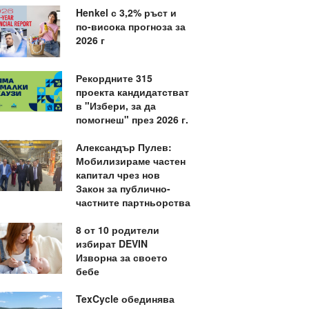
Henkel с 3,2% ръст и
по-висока прогноза за
2026 г
Рекордните 315
проекта кандидатстват
в "Избери, за да
помогнеш" през 2026 г.
Александър Пулев:
Мобилизираме частен
капитал чрез нов
Закон за публично-
частните партньорства
8 от 10 родители
избират DEVIN
Изворна за своето
бебе
TexCycle обединява