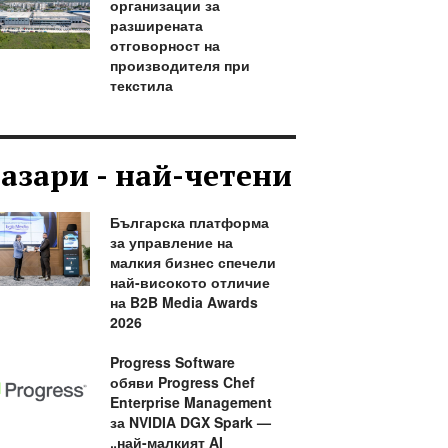
организации за
разширената
отговорност на
производителя при
текстила
азари - най-четени
Българска платформа
за управление на
малкия бизнес спечели
най-високото отличие
на B2B Media Awards
2026
Progress Software
обяви Progress Chef
Enterprise Management
за NVIDIA DGX Spark —
„най-малкият AI