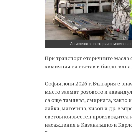
Логистиката на етерични масла: на 
При транспорт етеричните масла 
химичния си състав и биологична
София, юни 2026 г. България е зн
място заемат розовото и лавандул
са още тамянът, смирната, както 
лайка, маточина, хизоп и др. Въпре
световноизвестен производител и 
насаждения в Казанлъшко и Карлов