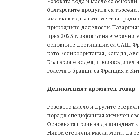
Розовата вода и масло са основни
българските продукти са търсени в
имат както дългата местна традиц
природните дадености. Пазарният 
през 2025 г. износът на етерични 
основните дестинации са САЩ, Фр
като Великобритания, Канада, Авс
България е водещ производител на
големи в бранша са Франция и Кит
Деликатният ароматен товар
Розовото масло и другите етеричн
поради специфичния химичен съст
Основната причина да попаднат в 
Някои етерични масла могат да с