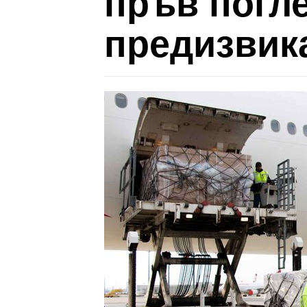
пръв погле
предизвик