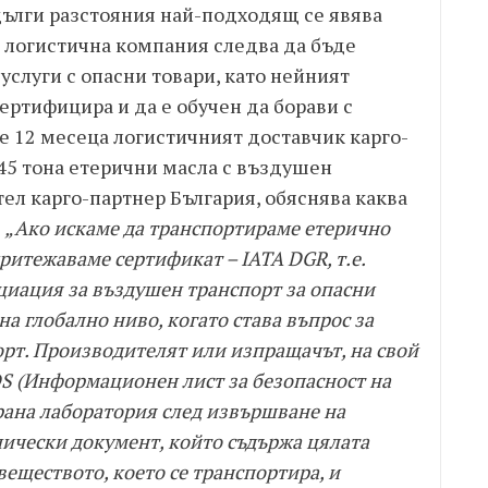
дълги разстояния най-подходящ се явява
 логистична компания следва да бъде
услуги с опасни товари, като нейният
ертифицира и да е обучен да борави с
е 12 месеца логистичният доставчик карго-
45 тона етерични масла с въздушен
ел карго-партнер България, обяснява каква
:
„Ако искаме да транспортираме етерично
притежаваме сертификат – IATA DGR, т.е.
циация за въздушен транспорт за опасни
на глобално ниво, когато става въпрос за
рт. Производителят или изпращачът, на свой
DS (Информационен лист за безопасност на
рана лаборатория след извършване на
нически документ, който съдържа цялата
ществото, което се транспортира, и