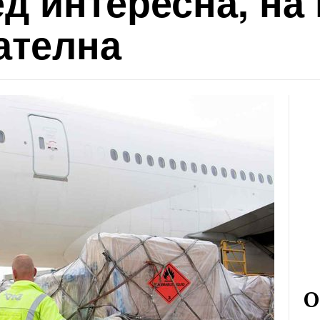
д интересна, на 
ателна
О