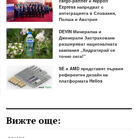
cargo-partner и Nippon
Express напредват с
интеграцията в Словакия,
Полша и Австрия
DEVIN Минерална и
Дженерали Застраховане
разширяват националната
кампания „Хидратирай се
точно сега!“
SE и AMD представят първия
референтен дизайн на
платформата Helios
Вижте още: