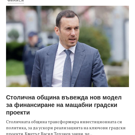
ФИНАСИ
Столична община въвежда нов модел
за финансиране на мащабни градски
проекти
Столичната община трансформира инвестиционната си
политика, за да ускори реализацията на ключови градски
проекти. Кметът Васил Терзиев заяви, че...