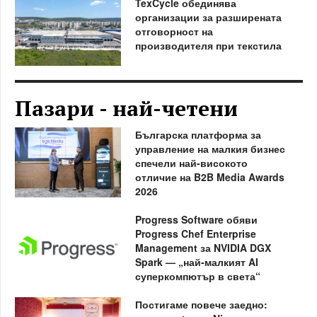
TexCycle обединява
организации за разширената
отговорност на
производителя при текстила
Пазари - най-четени
Българска платформа за
управление на малкия бизнес
спечели най-високото
отличие на B2B Media Awards
2026
Progress Software обяви
Progress Chef Enterprise
Management за NVIDIA DGX
Spark — „най-малкият AI
суперкомпютър в света“
Постигаме повече заедно: