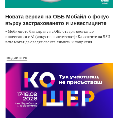
Новата версия на ОББ Мобайл с фокус
върху застраховането и инвестициите
• Мобилното банкиране на ОББ отваря достъп до
инвестиции с AI (изкуствен интетелкт)• Клиентите на ДЗИ
вече могат да следят своите лимити и покрития...
МЕДИИ И PR