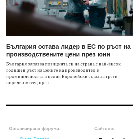
България остава лидер в ЕС по ръст на
производствените цени през юни
България запазва позицията си на страна с най-висок
годишен ръст на цените на производител в
промишлеността в целия Европейски съюз за трети
пореден месец през...
FOOTER-ФОРУМИ
FOOTER-MIDDLE
Организирани форуми:
Сайтове: