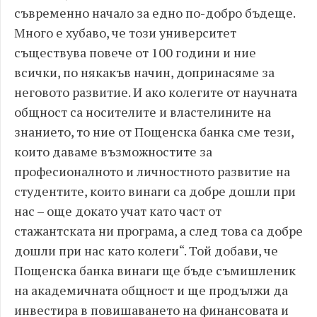
съвременно начало за едно по-добро бъдеще.
Много е хубаво, че този университет
съществува повече от 100 години и ние
всички, по някакъв начин, допринасяме за
неговото развитие. И ако колегите от научната
общност са носителите и властелините на
знанието, то ние от Пощенска банка сме тези,
които даваме възможностите за
професионалното и личностното развитие на
студентите, които винаги са добре дошли при
нас – още докато учат като част от
стажантската ни програма, а след това са добре
дошли при нас като колеги“. Той добави, че
Пощенска банка винаги ще бъде съмишленик
на академичната общност и ще продължи да
инвестира в повишаването на финансовата и