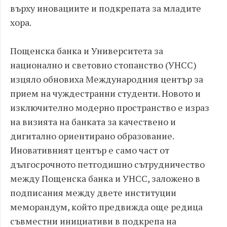
върху иновациите и подкрепата за младите
хора.
Пощенска банка и Университета за
национално и световно стопанство (УНСС)
изцяло обновиха Международния център за
прием на чуждестранни студенти. Новото и
изключително модерно пространство е израз
на визията на банката за качествено и
дигитално ориентирано образование.
Иновативният център е само част от
дългосрочното петгодишно сътрудничество
между Пощенска банка и УНСС, заложено в
подписания между двете институции
меморандум, който предвижда още редица
съвместни инициативи в подкрепа на