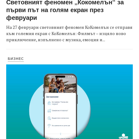
Световният феномен „Кокомелън“ за
първи път на голям екран през
февруари
На 27 февруари световният феномен КоКомелън се отправя
към големия екран с КоКомелън: Филмът – изцяло ново
приключение, изпълнено с музика, емоция и...
БИЗНЕС