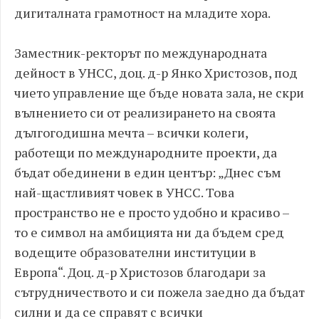
дигиталната грамотност на младите хора.
Заместник-ректорът по международната
дейност в УНСС, доц. д-р Янко Христозов, под
чието управление ще бъде новата зала, не скри
вълнението си от реализирането на своята
дългогодишна мечта – всички колеги,
работещи по международните проекти, да
бъдат обединени в един център: „Днес съм
най-щастливият човек в УНСС. Това
пространство не е просто удобно и красиво –
то е символ на амбицията ни да бъдем сред
водещите образователни институции в
Европа“. Доц. д-р Христозов благодари за
сътрудничеството и си пожела заедно да бъдат
силни и да се справят с всички