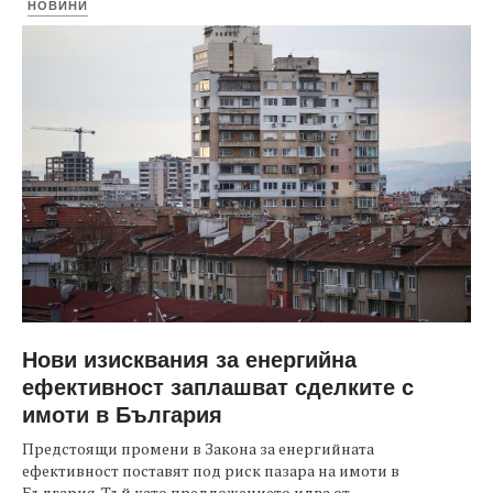
НОВИНИ
Нови изисквания за енергийна
ефективност заплашват сделките с
имоти в България
Предстоящи промени в Закона за енергийната
ефективност поставят под риск пазара на имоти в
България. Тъй като предложението идва от