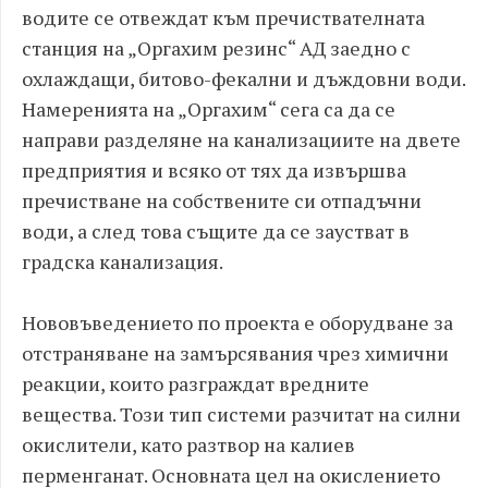
водите се отвеждат към пречиствателната
станция на „Оргахим резинс“ АД заедно с
охлаждащи, битово-фекални и дъждовни води.
Намеренията на „Оргахим“ сега са да се
направи разделяне на канализациите на двете
предприятия и всяко от тях да извършва
пречистване на собствените си отпадъчни
води, а след това същите да се заустват в
градска канализация.
Нововъведението по проекта е оборудване за
отстраняване на замърсявания чрез химични
реакции, които разграждат вредните
вещества. Този тип системи разчитат на силни
окислители, като разтвор на калиев
перменганат. Основната цел на окислението