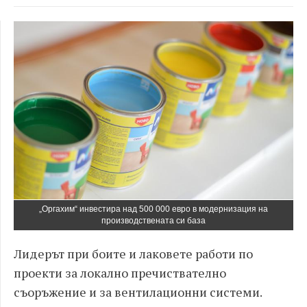
„Оргахим“ инвестира над 500 000 евро в модернизация на
производствената си база
Лидерът при боите и лаковете работи по
проекти за локално пречиствателно
съоръжение и за вентилационни системи.