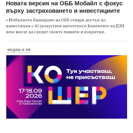
Новата версия на ОББ Мобайл с фокус
върху застраховането и инвестициите
• Мобилното банкиране на ОББ отваря достъп до
инвестиции с AI (изкуствен интетелкт)• Клиентите на ДЗИ
вече могат да следят своите лимити и покрития...
МЕДИИ И PR