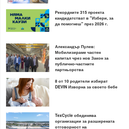
Рекордните 315 проекта
кандидатстват в "Избери, за
да помогнеш" през 2026 г.
Александър Пулев:
Мобилизираме частен
капитал чрез нов Закон за
публично-частните
партньорства
8 от 10 родители избират
DEVIN Изворна за своето бебе
TexCycle обединява
организации за разширената
отговорност на