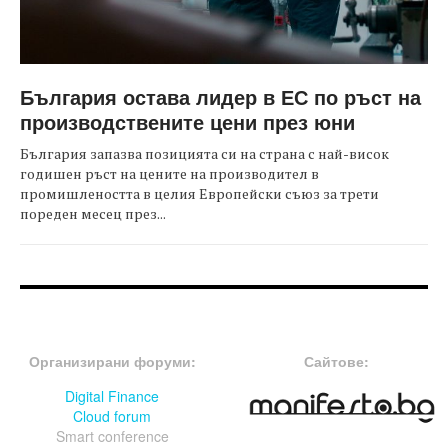
България остава лидер в ЕС по ръст на
производствените цени през юни
България запазва позицията си на страна с най-висок
годишен ръст на цените на производител в
промишлеността в целия Европейски съюз за трети
пореден месец през...
FOOTER-ФОРУМИ
FOOTER-MIDDLE
Организирани форуми:
Сайтове:
Digital Finance
Cloud forum
Smart conference