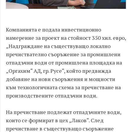
Компанията е подала инвестиционно
намерение за проект на стойност 350 хил. евро,
„Надграждане на съществуващо локално
пречиствателно съоръжение за промишлени
отпадъчни води от промишлена площадка на
„Оргахим“ АД, гр. Русе“, който предвижда
добавяне на нови съоръжения и мощности
към технологичната схема за пречистване на
производствените отпадъчни води.
На пречистване подлежат отпадъчните води,
които се формират в цех „Лаков“. След
пречистване в съществуващо съоръжение