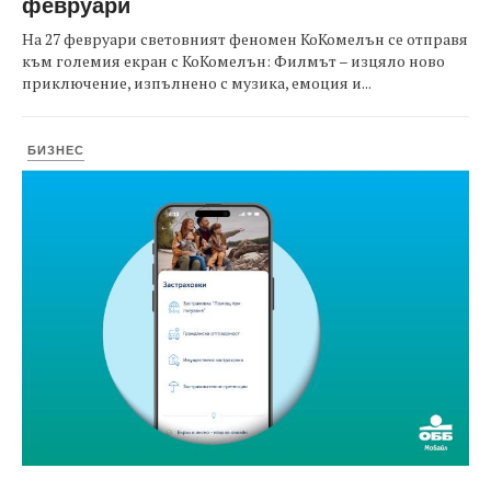
февруари
На 27 февруари световният феномен КоКомелън се отправя
към големия екран с КоКомелън: Филмът – изцяло ново
приключение, изпълнено с музика, емоция и...
БИЗНЕС