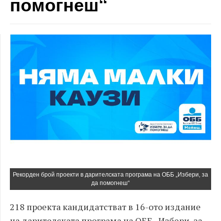
помогнеш“
Рекорден брой проекти в дарителската програма на ОББ „Избери, за
да помогнеш“
218 проекта кандидатстват в 16-ото издание
на дарителската програма на ОББ „Избери, за