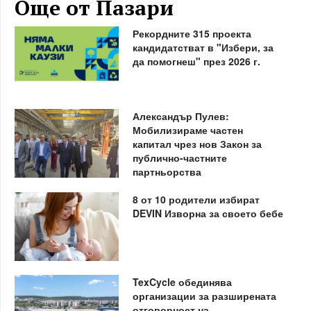
Още от Пазари
Рекордните 315 проекта
кандидатстват в "Избери, за
да помогнеш" през 2026 г.
Александър Пулев:
Мобилизираме частен
капитал чрез нов Закон за
публично-частните
партньорства
8 от 10 родители избират
DEVIN Изворна за своето бебе
TexCycle обединява
организации за разширената
отговорност на