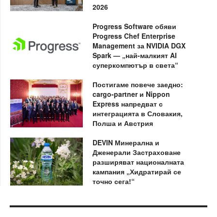
2026
Progress Software обяви
Progress Chef Enterprise
Management за NVIDIA DGX
Spark — „най-малкият AI
суперкомпютър в света“
Постигаме повече заедно:
cargo-partner и Nippon
Express напредват с
интеграцията в Словакия,
Полша и Австрия
DEVIN Минерална и
Дженерали Застраховане
разширяват националната
кампания „Хидратирай се
точно сега!“