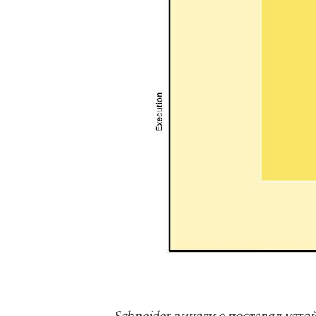
„Schneider винаги е поставял усто