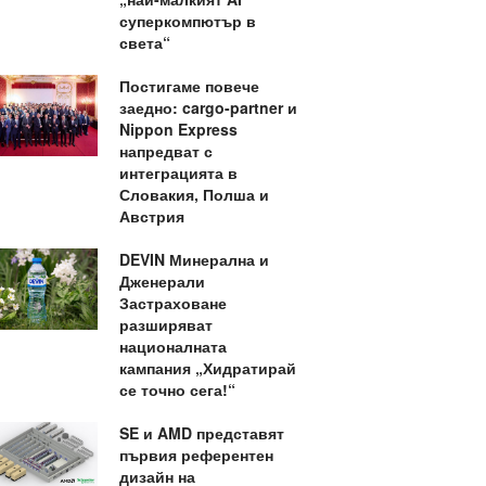
суперкомпютър в
света“
Постигаме повече
заедно: cargo-partner и
Nippon Express
напредват с
интеграцията в
Словакия, Полша и
Австрия
DEVIN Минерална и
Дженерали
Застраховане
разширяват
националната
кампания „Хидратирай
се точно сега!“
SE и AMD представят
първия референтен
дизайн на