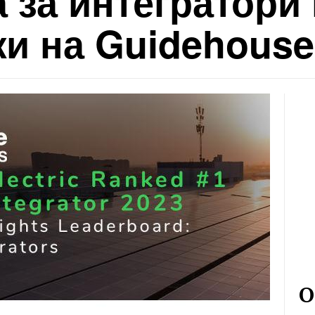
 за интегратори
 на Guidehouse 
О