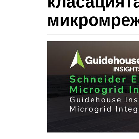
класацията
микромрежи