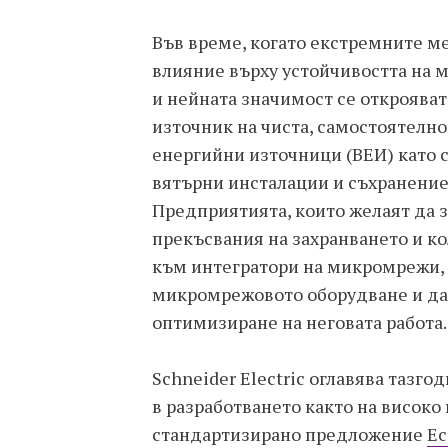
Във време, когато екстремните м
влияние върху устойчивостта на 
и нейната значимост се откроява
източник на чиста, самостоятелн
енергийни източници (ВЕИ) като 
вятърни инсталации и съхранение 
Предприятията, които желаят да з
прекъсвания на захранването и ко
към интегратори на микромрежи, 
микромрежовото оборудване и да 
оптимизиране на неговата работа.
Schneider Electric оглавява тазг
в разработването както на високо
стандартизирано предложение
Ec