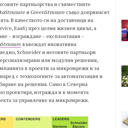
нсовите партньорства и съвместните
phaStruxure и GreenStruxure също допринасят
ята. В качеството си на доставчици на
ervice, EaaS) през целия жизнен цикъл, а
не – изграждане – експлоатация –
nStruxure
въвеждат иновативна
аедно, Schneider и неговите партньори
персонализирани или модулни решения,
омпанията в проекти за микромрежи и за
наред с технологиите за автоматизация и
биране на решения. Само в Северна
но проектира, изгражда и в момента
екта за управление на микромрежи.