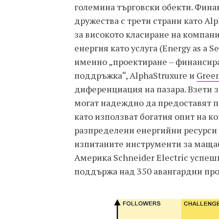
големина търговски обекти. Фина
дружества с трети страни като Al
за високото класиране на компани
енергия като услуга (Energy as a S
именно „проектиране – финансира
поддръжка“, AlphaStruxure и
Gree
диференциация на пазара. Взети з
могат надеждно да предоставят 
като използват богатия опит на к
разпределени енергийни ресурси 
изпитаните инструменти за маща
Америка Schneider Electric успеш
поддържа над 350 авангардни про