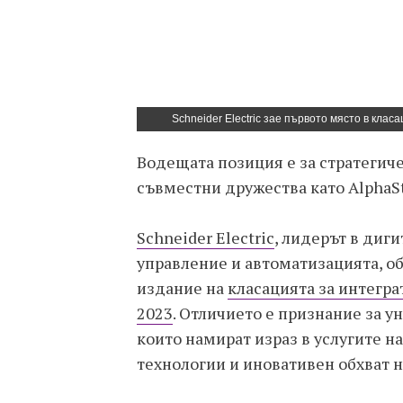
Schneider Electric зае първото място в клас
Водещата позиция е за стратегич
съвместни дружества като AlphaSt
Schneider Electric
, лидерът в диг
управление и автоматизацията, об
издание на
класацията за интегра
2023
. Отличието е признание за у
които намират израз в услугите н
технологии и иновативен обхват н