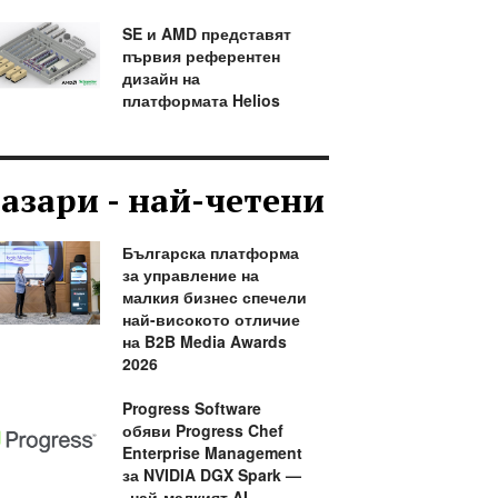
SE и AMD представят
първия референтен
дизайн на
платформата Helios
азари - най-четени
Българска платформа
за управление на
малкия бизнес спечели
най-високото отличие
на B2B Media Awards
2026
Progress Software
обяви Progress Chef
Enterprise Management
за NVIDIA DGX Spark —
„най-малкият AI