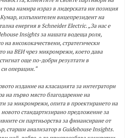
и това намира израз в лидерската ни позиция
 Кумар, изпълнителен вицепрезидент на
лна енергия в Schneider Electric. „За нас е
ehouse Insights за нашата водеща роля,
то на висококачествени, стратегически
то на ВЕИ чрез микромрежи, което дава
стигнат още по-добри резултати в
 си операции.“
първото издание на класацията за интегратори
ра на първо място благодарение на
ти за микромрежи, опита в проектирането на
 новото стандартизирано предложение за
ивните си партньорства за финансиране от
р, старши анализатор в Guidehouse Insights.
рави най-добре, е да приспособява конкретни