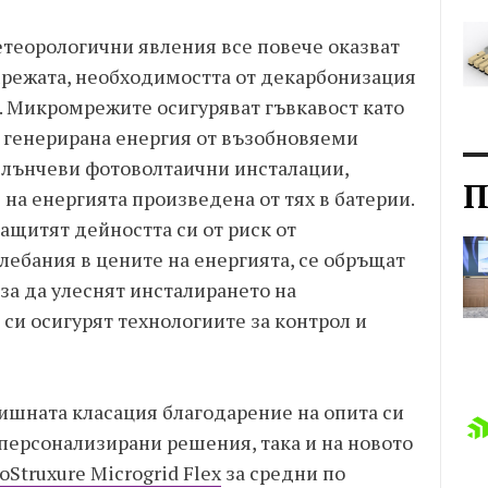
етеорологични явления все повече оказват
мрежата, необходимостта от декарбонизация
т. Микромрежите осигуряват гъвкавост като
о генерирана енергия от възобновяеми
слънчеви фотоволтаични инсталации,
П
на енергията произведена от тях в батерии.
ащитят дейността си от риск от
лебания в цените на енергията, се обръщат
за да улеснят инсталирането на
си осигурят технологиите за контрол и
одишната класация благодарение на опита си
 персонализирани решения, така и на новото
oStruxure Microgrid Flex
за средни по