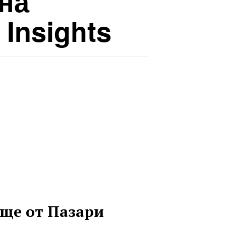
 на
Insights
ще от Пазари