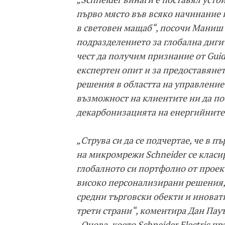
първо място във всяко начинание 
в световен мащаб“, посочи Маниш
подразделението за глобална дигита
чест да получим признание от Guid
експертен опит и за предоставяне
решения в областта на управление
възможност на клиентите ни да по
декарбонизацията на енергийните
„Струва си да се подчертае, че в 
на микромрежи Schneider се класи
глобалното си портфолио от проек
високо персонализирани решения,
средни търговски обекти и иноват
трети страни“, коментира Дан Пауъ
„Онова, което Schneider Electric п