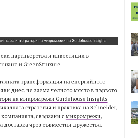
ацията за интегратори на микромрежи на Guidehouse Insights
ески партньорства и инвестиции в
ruxure и GreenStruxure.
италната трансформация на енергийното
яви днес, че заема челното място в първото
тори на микромрежи Guidehouse Insights
никалната стратегия и практика на Schneider,
а компанията, свързани с
микромрежи
,
а доставка чрез съвместни дружества.