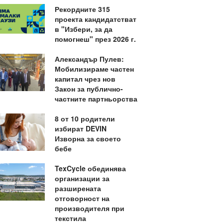
Рекордните 315
проекта кандидатстват
в "Избери, за да
помогнеш" през 2026 г.
Александър Пулев:
Мобилизираме частен
капитал чрез нов
Закон за публично-
частните партньорства
8 от 10 родители
избират DEVIN
Изворна за своето
бебе
TexCycle обединява
организации за
разширената
отговорност на
производителя при
текстила