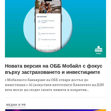
Новата версия на ОББ Мобайл с фокус
върху застраховането и инвестициите
• Мобилното банкиране на ОББ отваря достъп до
инвестиции с AI (изкуствен интетелкт)• Клиентите на ДЗИ
вече могат да следят своите лимити и покрития...
МЕДИИ И PR