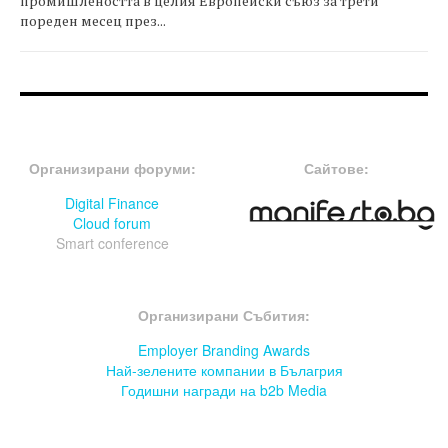
промишлеността в целия Европейски съюз за трети
пореден месец през...
FOOTER-ФОРУМИ
FOOTER-MIDDLE
Организирани форуми:
Сайтове:
Digital Finance
Cloud forum
Smart conference
FOOTER-СЪБИТИЯ
Организирани Събития:
Employer Branding Awards
Най-зелените компании в Бълагрия
Годишни награди на b2b Media