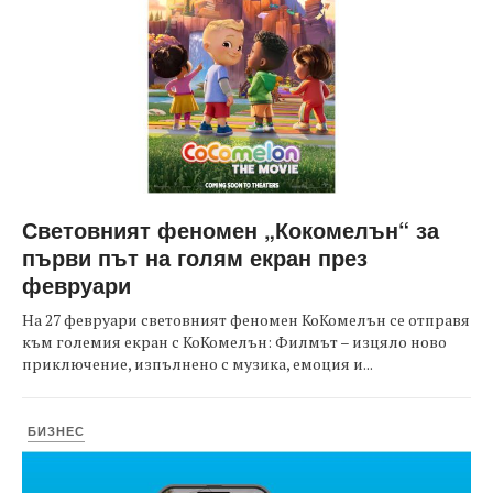
Световният феномен „Кокомелън“ за
първи път на голям екран през
февруари
На 27 февруари световният феномен КоКомелън се отправя
към големия екран с КоКомелън: Филмът – изцяло ново
приключение, изпълнено с музика, емоция и...
БИЗНЕС