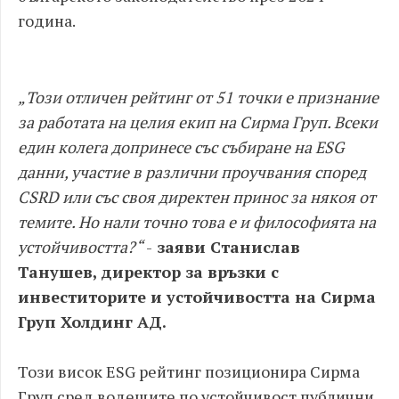
година.
„Този отличен рейтинг от 51 точки е признание
за работата на целия екип на Сирма Груп. Всеки
един колега допринесе със събиране на ESG
данни, участие в различни проучвания според
CSRD или със своя директен принос за някоя от
темите. Но нали точно това е и философията на
устойчивостта?“
-
заяви Станислав
Танушев, директор за връзки с
инвеститорите и устойчивостта на Сирма
Груп Холдинг АД.
Този висок ESG рейтинг позиционира Сирма
Груп сред водещите по устойчивост публични