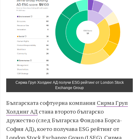
Сирма Груп Холдинг АД получи ESG рейтинг от London Stock
Exchange Group
Българската софтуерна компания
Сирма Груп
Холдинг АД
стана второто българско
дружество (след Българска Фондова Борса-
София АД), което получава ESG рейтинг от
London Stock Exchange Group (LSEG). Сирма