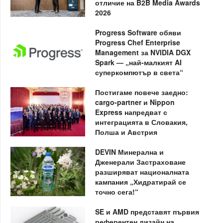
отличие на B2B Media Awards
2026
Progress Software обяви
Progress Chef Enterprise
Management за NVIDIA DGX
Spark — „най-малкият AI
суперкомпютър в света“
Постигаме повече заедно:
cargo-partner и Nippon
Express напредват с
интеграцията в Словакия,
Полша и Австрия
DEVIN Минерална и
Дженерали Застраховане
разширяват националната
кампания „Хидратирай се
точно сега!“
SE и AMD представят първия
референтен дизайн на