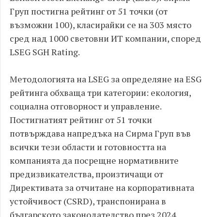
Груп постигна рейтинг от 51 точки (от
възможни 100), класирайки се на 303 място
сред над 1000 световни ИТ компании, според
LSEG SGH Rating.
Методологията на LSEG за определяне на ESG
рейтинга обхваща три категории: екология,
социална отговорност и управление.
Постигнатият рейтинг от 51 точки
потвърждава напредъка на Сирма Груп във
всички тези области и готовността на
компанията да посрещне нормативните
предизвикателства, произтичащи от
Директивата за отчитане на корпоративната
устойчивост (CSRD), транспонирана в
българското законодателство през 2024