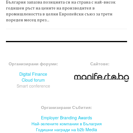
България запазва позицията си на страна с най-висок
годишен ръст на цените на производител в
промишлеността в целия Европейски съюз за трети
пореден месец през...
FOOTER-ФОРУМИ
FOOTER-MIDDLE
Организирани форуми:
Сайтове:
Digital Finance
Cloud forum
Smart conference
FOOTER-СЪБИТИЯ
Организирани Събития:
Employer Branding Awards
Най-зелените компании в Бълагрия
Годишни награди на b2b Media