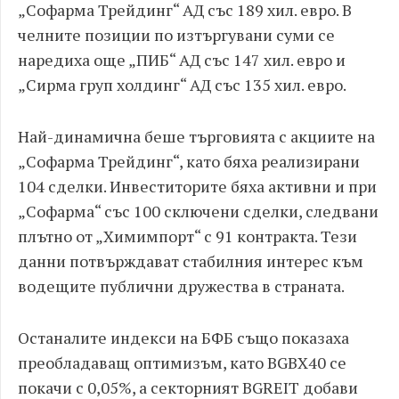
„Софарма Трейдинг“ АД със 189 хил. евро. В
челните позиции по изтъргувани суми се
наредиха още „ПИБ“ АД със 147 хил. евро и
„Сирма груп холдинг“ АД със 135 хил. евро.
Най-динамична беше търговията с акциите на
„Софарма Трейдинг“, като бяха реализирани
104 сделки. Инвеститорите бяха активни и при
„Софарма“ със 100 сключени сделки, следвани
плътно от „Химимпорт“ с 91 контракта. Тези
данни потвърждават стабилния интерес към
водещите публични дружества в страната.
Останалите индекси на БФБ също показаха
преобладаващ оптимизъм, като BGBX40 се
покачи с 0,05%, а секторният BGREIT добави