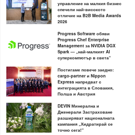
управление на малкия бизнес
спечели най-високото
отличие на B2B Media Awards
2026
Progress Software обяви
Progress Chef Enterprise
Management за NVIDIA DGX
Spark — „най-малкият AI
суперкомпютър в света“
Постигаме повече заедно:
cargo-partner и Nippon
Express напредват с
интеграцията в Словакия,
Полша и Австрия
DEVIN Минерална и
Дженерали Застраховане
разширяват националната
кампания „Хидратирай се
точно сега!“