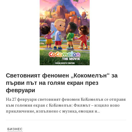
Световният феномен „Кокомелън“ за
първи път на голям екран през
февруари
На 27 февруари световният феномен КоКомелън се отправя
към големия екран с КоКомелън: Филмът – изцяло ново
приключение, изпълнено с музика, емоция и...
БИЗНЕС