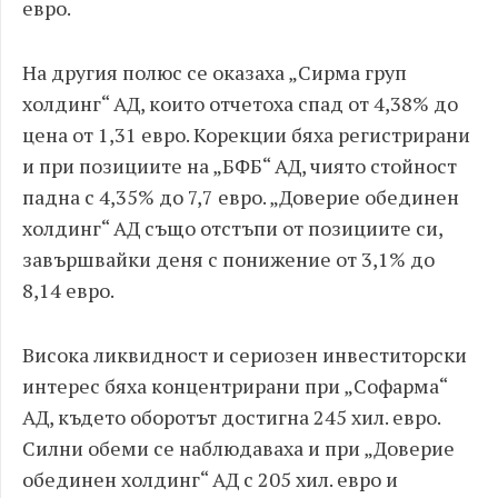
евро.
На другия полюс се оказаха „Сирма груп
холдинг“ АД, които отчетоха спад от 4,38% до
цена от 1,31 евро. Корекции бяха регистрирани
и при позициите на „БФБ“ АД, чиято стойност
падна с 4,35% до 7,7 евро. „Доверие обединен
холдинг“ АД също отстъпи от позициите си,
завършвайки деня с понижение от 3,1% до
8,14 евро.
Висока ликвидност и сериозен инвеститорски
интерес бяха концентрирани при „Софарма“
АД, където оборотът достигна 245 хил. евро.
Силни обеми се наблюдаваха и при „Доверие
обединен холдинг“ АД с 205 хил. евро и