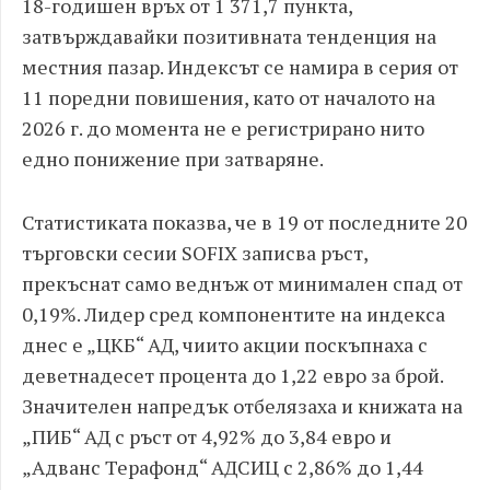
18-годишен връх от 1 371,7 пункта,
затвърждавайки позитивната тенденция на
местния пазар. Индексът се намира в серия от
11 поредни повишения, като от началото на
2026 г. до момента не е регистрирано нито
едно понижение при затваряне.
Статистиката показва, че в 19 от последните 20
търговски сесии SOFIX записва ръст,
прекъснат само веднъж от минимален спад от
0,19%. Лидер сред компонентите на индекса
днес е „ЦКБ“ АД, чиито акции поскъпнаха с
деветнадесет процента до 1,22 евро за брой.
Значителен напредък отбелязаха и книжата на
„ПИБ“ АД с ръст от 4,92% до 3,84 евро и
„Адванс Терафонд“ АДСИЦ с 2,86% до 1,44