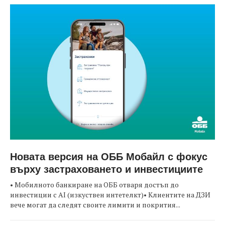
Новата версия на ОББ Мобайл с фокус
върху застраховането и инвестициите
• Мобилното банкиране на ОББ отваря достъп до
инвестиции с AI (изкуствен интетелкт)• Клиентите на ДЗИ
вече могат да следят своите лимити и покрития...