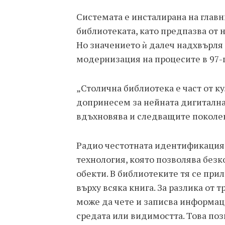
Системата е инсталирана на главн
библиотеката, като предпазва от 
Но значението ѝ далеч надхвърля 
модернизация на процесите в 97-
„Столична библиотека е част от кул
допринесем за нейната дигитална
вдъхновява и следващите поколен
Радио честотната идентификация (R
технология, която позволява без
обекти. В библиотеките тя се при
върху всяка книга. За разлика от
може да чете и записва информац
средата или видимостта. Това поз