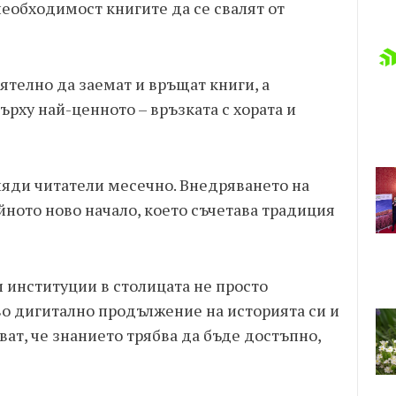
еобходимост книгите да се свалят от
ятелно да заемат и връщат книги, а
ърху най-ценното – връзката с хората и
яди читатели месечно. Внедряването на
йното ново начало, което съчетава традиция
и институции в столицата не просто
во дигитално продължение на историята си и
рват, че знанието трябва да бъде достъпно,