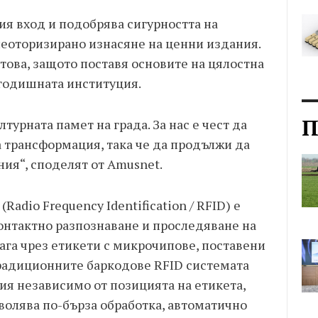
ия вход и подобрява сигурността на
неоторизирано изнасяне на ценни издания.
това, защото поставя основите на цялостна
годишната институция.
П
турната памет на града. За нас е чест да
 трансформация, така че да продължи да
ия“, споделят от Amusnet.
adio Frequency Identification / RFID) е
контактно разпознаване и проследяване на
лага чрез етикети с микрочипове, поставени
 традиционните баркодове RFID системата
ия независимо от позицията на етикета,
волява по-бърза обработка, автоматично