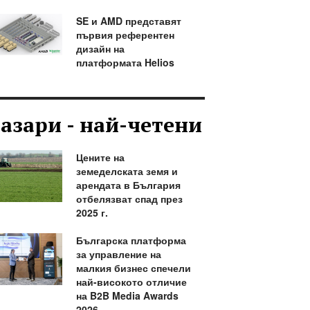
SE и AMD представят
първия референтен
дизайн на
платформата Helios
азари - най-четени
Цените на
земеделската земя и
арендата в България
отбелязват спад през
2025 г.
Българска платформа
за управление на
малкия бизнес спечели
най-високото отличие
на B2B Media Awards
2026