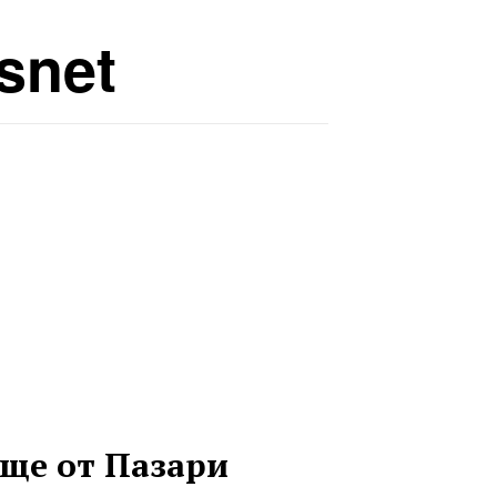
snet
ще от Пазари