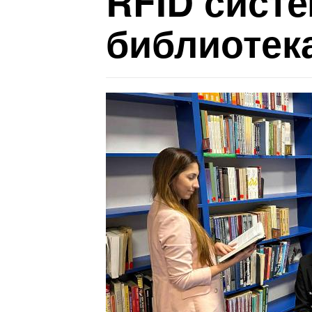
RFID систе
библиотека