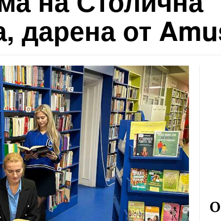
ма на Столична
, дарена от Amu
О