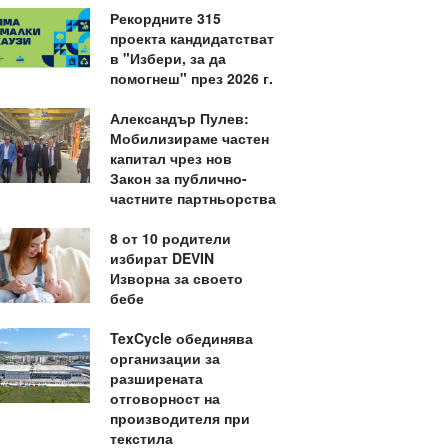
Рекордните 315
проекта кандидатстват
в "Избери, за да
помогнеш" през 2026 г.
Александър Пулев:
Мобилизираме частен
капитал чрез нов
Закон за публично-
частните партньорства
8 от 10 родители
избират DEVIN
Изворна за своето
бебе
TexCycle обединява
организации за
разширената
отговорност на
производителя при
текстила