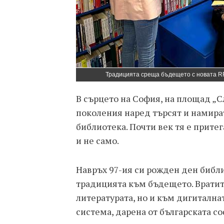
Традицията среща бъдещето с новата RF
В сърцето на София, на площад „С
поколения наред търсят и намира
библиотека. Почти век тя е прите
и не само.
Навръх 97-ия си рожден ден библ
традицията към бъдещето. Вратите
литературата, но и към дигиталнат
система, дарена от българската с