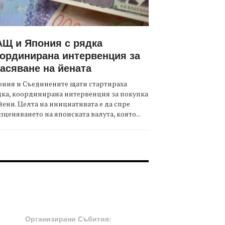
Щ и Япония с рядка
ординирана интервенция за
асяване на йената
ния и Съединените щати стартираха
ка, координирана интервенция за покупка
йени. Целта на инициативата е да спре
зценяването на японската валута, която...
OOTER-СЪБИТИЯ
Организирани Събития: