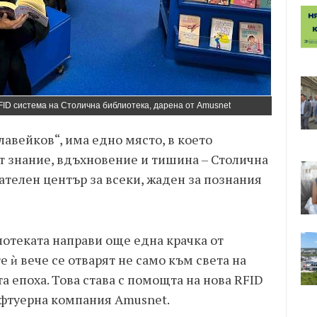
ID система на Столична библиотека, дарена от Amusnet
лавейков“, има едно място, в което
т знание, вдъхновение и тишина – Столична
гателен център за всеки, жаден за познания
иотеката направи още една крачка от
 ѝ вече се отварят не само към света на
а епоха. Това става с помощта на нова RFID
офтуерна компания Amusnet.