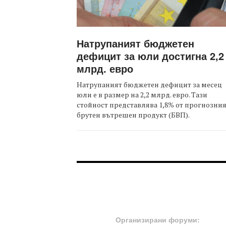
Натрупаният бюджетен
дефицит за юли достигна 2,2
млрд. евро
Натрупаният бюджетен дефицит за месец
юли е в размер на 2,2 млрд. евро. Тази
стойност представлява 1,8% от прогнозни
брутен вътрешен продукт (БВП).
FOOTER-ФОРУМИ
Организирани форуми: