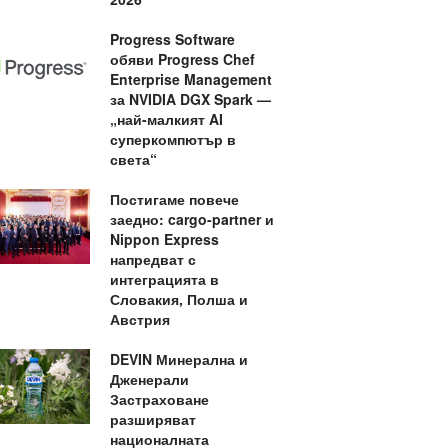
Progress Software
обяви Progress Chef
Enterprise Management
за NVIDIA DGX Spark —
„най-малкият AI
суперкомпютър в
света“
Постигаме повече
заедно: cargo-partner и
Nippon Express
напредват с
интеграцията в
Словакия, Полша и
Австрия
DEVIN Минерална и
Дженерали
Застраховане
разширяват
националната