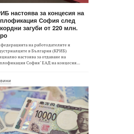
ИБ настоява за концесия на
оплофикация София след
кордни загуби от 220 млн.
вро
федерацията на работодателите и
дустриалците в България (КРИБ)
циално настоява за отдаване на
плофикация София" ЕАД на концесия....
ОВИНИ