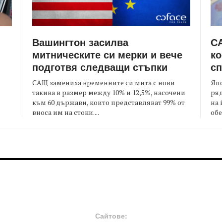
Вашингтон засилва
СА
митническите си мерки и вече
ко
подготвя следващи стъпки
сп
САЩ замениха временните си мита с нови
Япо
такива в размер между 10% и 12,5%, насочени
ряд
към 60 държави, които представляват 99% от
на 
я
вноса им на стоки....
обе
FOOTER-MIDDLE
F
Сайтове: