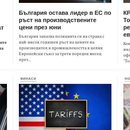
България остава лидер в ЕС по
КР
ръст на производствените
Т
цени през юни
ре
ат
е
България запазва позицията си на страна с
най-висок годишен ръст на цените на
ите
Кон
производител в промишлеността в целия
на
ин
Европейски съюз за трети пореден месец
офи
през...
"То
ФИНАСИ
Н