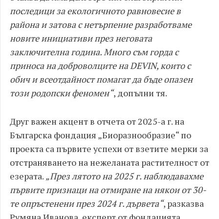
последици за екологичното равновесие в
района и затова с нетърпение разработваме
новите инициативи през неговата
заключителна година. Много съм горда с
приноса на доброволците на DEVIN, които с
обич и всеотдайност помагат да бъде опазен
този родопски феномен“
, допълни тя.
Друг важен акцент в отчета от 2025-а г. на
Българска фондация „Биоразнообразие“ по
проекта са първите успехи от взетите мерки за
отстраняването на нежеланата растителност от
езерата.
„През лятото на 2025 г. наблюдавахме
първите признаци на отмиране на някои от 30-
те опръстенени през 2024 г. дървета“
, разказва
Румяна Иванова, експерт от фондацията.