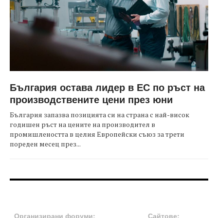
България остава лидер в ЕС по ръст на
производствените цени през юни
България запазва позицията си на страна с най-висок
годишен ръст на цените на производител в
промишлеността в целия Европейски съюз за трети
пореден месец през...
FOOTER-ФОРУМИ
FOOTER-MIDDLE
Организирани форуми:
Сайтове: