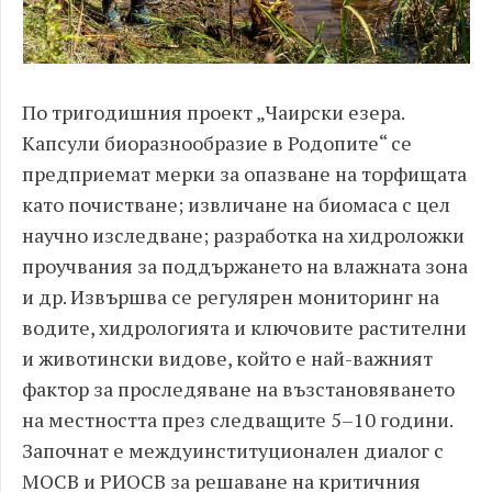
По тригодишния проект „Чаирски езера.
Капсули биоразнообразие в Родопите“ се
предприемат мерки за опазване на торфищата
като почистване; извличане на биомаса с цел
научно изследване; разработка на хидроложки
проучвания за поддържането на влажната зона
и др. Извършва се регулярен мониторинг на
водите, хидрологията и ключовите растителни
и животински видове, който е най-важният
фактор за проследяване на възстановяването
на местността през следващите 5–10 години.
Започнат е междуинституционален диалог с
МОСВ и РИОСВ за решаване на критичния