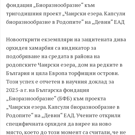
фондация „Биоразнообразие“ към
тригодишния проект „Чаирски езера. Капсули
биоразнообразие в Родопите“ на „Девин“ ЕАД
Новооткрити екземпляри на защитената дива
орхидея хамарбия са индикатор за
подобряване на средата в района на
родопските Чаирски езера, дом на редките в
България и цяла Европа торфищни острови.
Този успех е отчетен в научния доклад за
2025-а г. на Българска фондация
„Биоразнообразие“ (БФБ) към проекта
„Чаирски езера. Капсули биоразнообразие в
Родопите“ на „Девин“ ЕАД. Учените открили
специфичната орхидея да вирее на ново
място, което до този момент са считали, че не