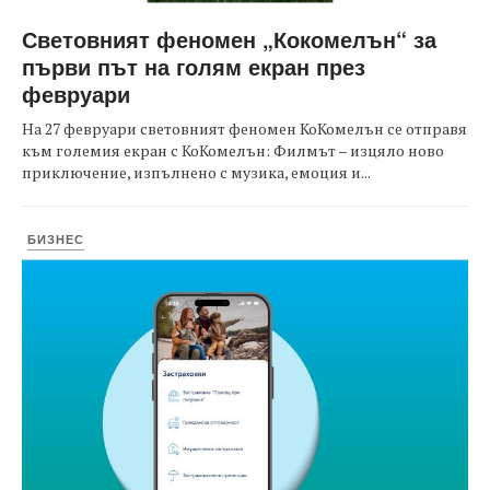
Световният феномен „Кокомелън“ за
първи път на голям екран през
февруари
На 27 февруари световният феномен КоКомелън се отправя
към големия екран с КоКомелън: Филмът – изцяло ново
приключение, изпълнено с музика, емоция и...
БИЗНЕС