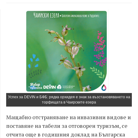
Успех за DEVIN и БФБ: рядка орхидея е знак за възстановяването на
торфищата в Чаирските езера
Мащабно отстраняване на инвазивни видове и
поставяне на табели за отговорен туризъм, се
отчита още в годишния доклад на Българска