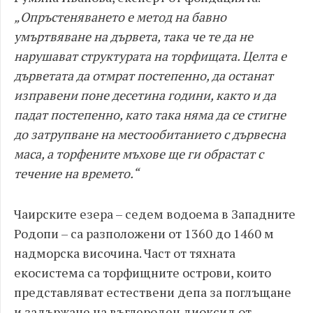
„Опръстеняването е метод на бавно
умъртвяване на дървета, така че те да не
нарушават структурата на торфищата. Целта е
дърветата да отмрат постепенно, да останат
изправени поне десетина години, както и да
падат постепенно, като така няма да се стигне
до затрупване на местообитанието с дървесна
маса, а торфените мъхове ще ги обрастат с
течение на времето.​“
Чаирските езера – седем водоема в Западните
Родопи – са разположени от 1360 до 1460 м
надморска височина. Част от тяхната
екосистема са торфищните острови, които
представляват естествени депа за поглъщане
и задържане на въглероден диоксид от