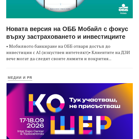
Новата версия на ОББ Мобайл с фокус
върху застраховането и инвестициите
• Мобилното банкиране на ОББ отваря достъп до
инвестиции с AI (изкуствен интетелкт)• Клиентите на ДЗИ
вече могат да следят своите лимити и покрития...
МЕДИИ И PR