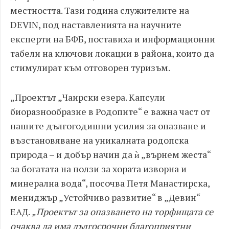
местността. Тази година служителите на
DEVIN, под наставленията на научните
експерти на БФБ, поставиха и информационни
табели на ключови локации в района, които да
стимулират към отговорен туризъм.​
„Проектът „Чаирски езера. Капсули
биоразнообразие в Родопите“ е важна част от
нашите дългогодишни усилия за опазване и
възстановяване на уникалната родопска
природа – и добър начин да ѝ „върнем жеста“
за богатата на ползи за хората изворна и
минерална вода“, посочва Петя Манастирска,
мениджър „Устойчиво развитие“ в „Девин“
ЕАД.
„Проектът за опазването на торфищата се
очаква да има дългосрочни благоприятни