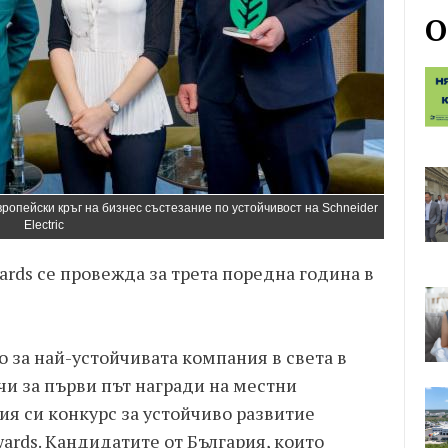
О
ропейски кръг на бизнес състезание по устойчивост на Schneider
Electric
wards се провежда за трета поредна година в
о за най-устойчивата компания в света в
чи за първи път награди на местни
ия си конкурс за устойчиво развитие
wards. Кандидатите от България, които