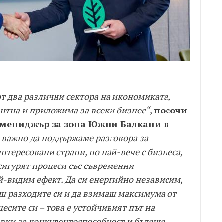
 от два различни сектора на икономиката,
антна и приложима за всеки бизнес“
,
посочи
 мениджър за зона Южни Балкани в
о важно да поддържаме разговора за
нтересовани страни, но най-вече с бизнеса,
дсигурят процеси със съвременни
-видим ефект. Да си енергийно независим,
ш разходите си и да взимаш максимума от
есите си – това е устойчивият път на
авки за конкурентоспособност и бъдеще.