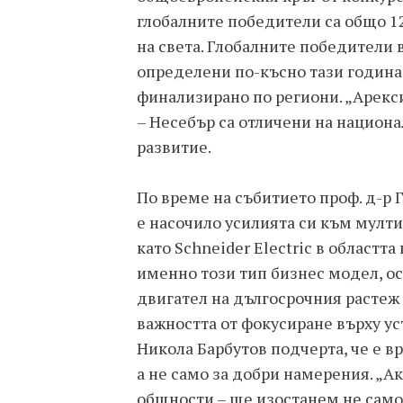
глобалните победители са общо 1
на света. Глобалните победители в
определени по-късно тази година,
финализирано по региони. „Арекс
– Несебър са отличени на национа
развитие.
По време на събитието проф. д-р 
е насочило усилията си към мулт
като Schneider Electric в областта
именно този тип бизнес модел, ос
двигател на дългосрочния растеж 
важността от фокусиране върху ус
Никола Барбутов подчерта, че е в
а не само за добри намерения. „Ак
общности – ще изостанем не само 