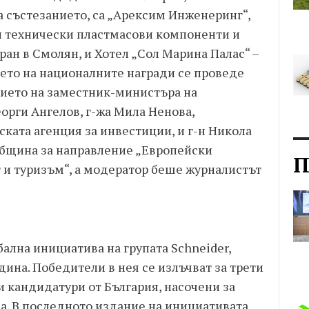
а състезанието, са „Арексим Инженеринг“,
и технически пластмасови компоненти и
ан в Смолян, и Хотел „Сол Марина Палас“ –
ето на националните награди се проведе
вието на заместник-министъра на
еорги Ангелов, г-жа Мила Ненова,
ката агенция за инвестиции, и г-н Никола
 община за направление „Европейски
П
и туризъм“, а модератор беше журналистът
обална инициатива на групата Schneider,
дина. Победители в нея се излъчват за трети
ни кандидатури от България, насочени за
а. В последното издание на инициативата