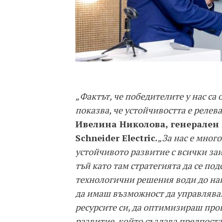
„Фактът, че победителите у нас са
показва, че устойчивостта е релев
Ивелина Николова, генерален
Schneider Electric.
„За нас е мног
устойчивото развитие с всички заи
тъй като там стратегията да се по
технологични решения води до най
да имаш възможност да управлява
ресурсите си, да оптимизираш проц
развитие, който създава предпост