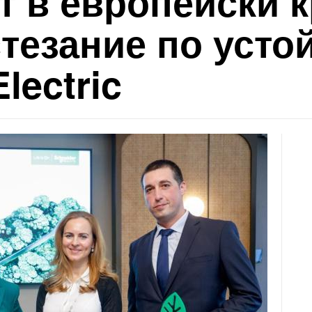
 в европейски к
тезание по усто
lectric