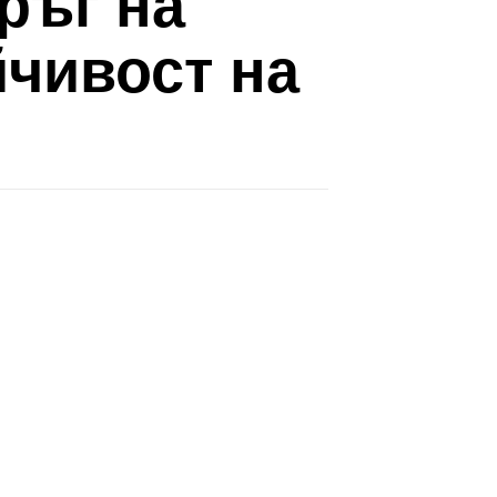
ръг на
йчивост на