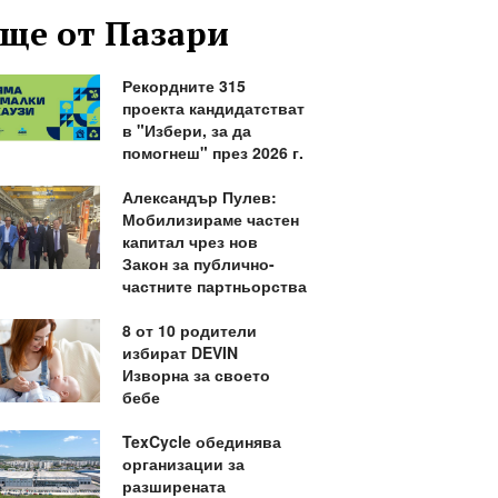
ще от Пазари
Рекордните 315
проекта кандидатстват
в "Избери, за да
помогнеш" през 2026 г.
Александър Пулев:
Мобилизираме частен
капитал чрез нов
Закон за публично-
частните партньорства
8 от 10 родители
избират DEVIN
Изворна за своето
бебе
TexCycle обединява
организации за
разширената