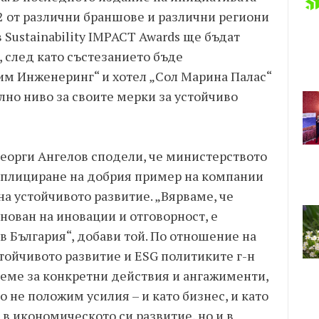
2 от различни браншове и различни региони
 Sustainability IMPACT Awards ще бъдат
 след като състезанието бъде
им Инженеринг“ и хотел „Сол Марина Палас“
лно ниво за своите мерки за устойчиво
Георги Ангелов сподели, че министерството
иплициране на добрия пример на компании
 на устойчивото развитие. „Вярваме, че
нован на иновации и отговорност, е
в България“, добави той. По отношение на
тойчивото развитие и ESG политиките г-н
реме за конкретни действия и ангажименти,
о не положим усилия – и като бизнес, и като
в икономическото си развитие, но и в