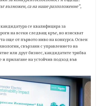
път възможен, са на наше разположение“
,
 кандидатура се квалифицира за
троги на всеки следващ кръг, но изискват
а още от първото ниво на конкурса. Освен
хнологии, свързани с управлението на
ятие или друг бизнес, кандидатите трябва
е и прилагане на устойчив подход във