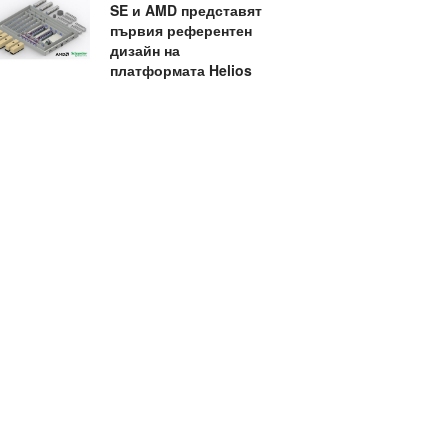
SE и AMD представят
първия референтен
дизайн на
платформата Helios