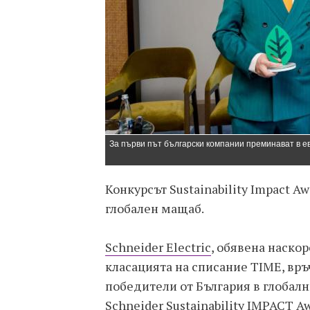
За първи път български компании преминават в ев
Конкурсът Sustainability Impact A
глобален мащаб.
Schneider Electric
, обявена наскор
класацията на списание TIME, връ
победители от България в глобалн
Schneider Sustainability IMPACT A