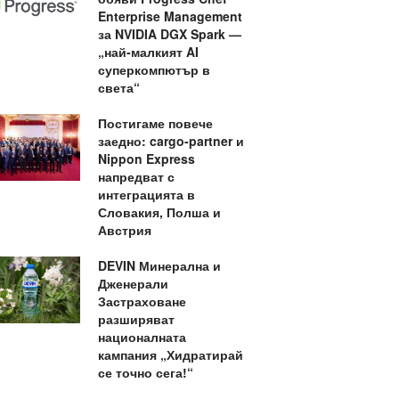
Enterprise Management
за NVIDIA DGX Spark —
„най-малкият AI
суперкомпютър в
света“
Постигаме повече
заедно: cargo-partner и
Nippon Express
напредват с
интеграцията в
Словакия, Полша и
Австрия
DEVIN Минерална и
Дженерали
Застраховане
разширяват
националната
кампания „Хидратирай
се точно сега!“