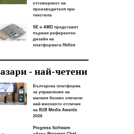
отговорност на
производителя при
текстила
SE и AMD представят
първия референтен
дизайн на
платформата Helios
азари - най-четени
Българска платформа
за управление на
малкия бизнес спечели
най-високото отличие
на B2B Media Awards
2026
Progress Software
обяви Progress Chef