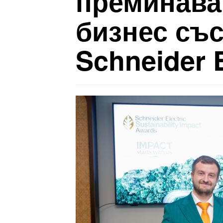
преминават
бизнес със
Schneider E