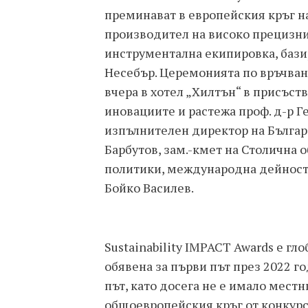
преминават в европейския кръг н
производител на високо прецизн
инструментална екипировка, базир
Несебър. Церемонията по връчван
вчера в хотел „Хилтън“ в присъст
иновациите и растежа проф. д-р Г
изпълнителен директор на Българс
Барбутов, зам.-кмет на Столична
политики, международна дейност 
Бойко Василев.
Sustainability IMPACT Awards е гл
обявена за първи път през 2022 го
път, като досега не е имало мест
общоевропейския кръг от конкурс