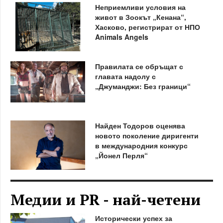
Неприемливи условия на
живот в Зоокът „Кенана“,
Хасково, регистрират от НПО
Animals Angels
Правилата се обръщат с
главата надолу с
„Джуманджи: Без граници“
Найден Тодоров оценява
новото поколение диригенти
в международния конкурс
„Йонел Перля“
Медии и PR - най-четени
Исторически успех за