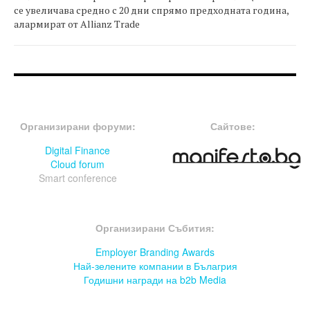
се увеличава средно с 20 дни спрямо предходната година,
алармират от Allianz Trade
FOOTER-ФОРУМИ
FOOTER-MIDDLE
Организирани форуми:
Сайтове:
Digital Finance
Cloud forum
Smart conference
FOOTER-СЪБИТИЯ
Организирани Събития:
Employer Branding Awards
Най-зелените компании в Бълагрия
Годишни награди на b2b Media