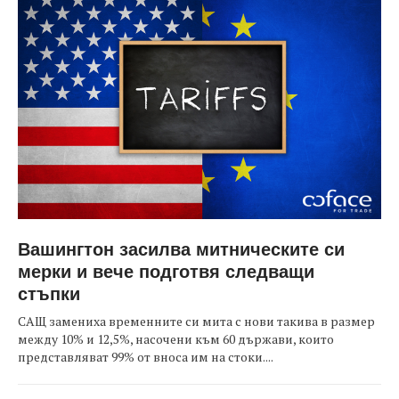
Вашингтон засилва митническите си
мерки и вече подготвя следващи
стъпки
САЩ замениха временните си мита с нови такива в размер
между 10% и 12,5%, насочени към 60 държави, които
представляват 99% от вноса им на стоки....