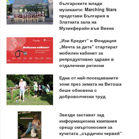
българските млади
музиканти: Marching Stars
представи България в
Златната зала на
Музикферайн във Виена
„Изи Кредит“ и Фондация
„Мечта за дете“ стартират
мобилен кабинет за
репродуктивно здраве в
отдалечени региони
Една от най-посещаваните
зони през зимата на Витоша
беше обновена с
доброволчески труд
Звезди застават зад
информационна кампания
срещу смъртоносния за
кучетата „сърдечен червей“