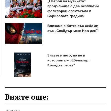
„Остров на музиката“
продължава с два безплатни
фолклорни спектакъла в
Борисовата градина
Влизаме в битка със себе си
със „Спайдър-мен: Нов ден“
Знаете името, но не и
историята – „Ебенизър:
Kоледна песен“
Вижте още: