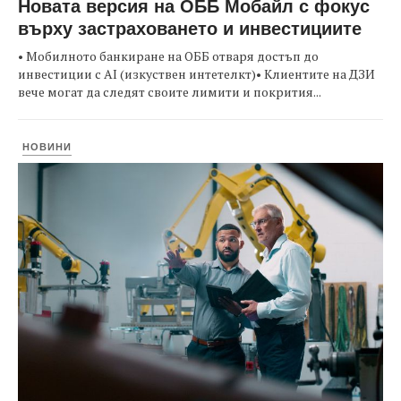
Новата версия на ОББ Мобайл с фокус
върху застраховането и инвестициите
• Мобилното банкиране на ОББ отваря достъп до
инвестиции с AI (изкуствен интетелкт)• Клиентите на ДЗИ
вече могат да следят своите лимити и покрития...
НОВИНИ