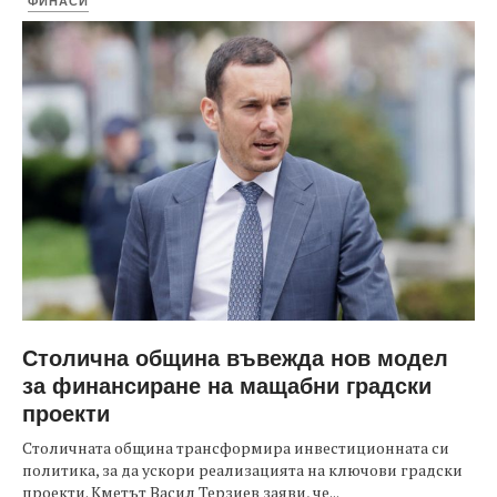
ФИНАСИ
Столична община въвежда нов модел
за финансиране на мащабни градски
проекти
Столичната община трансформира инвестиционната си
политика, за да ускори реализацията на ключови градски
проекти. Кметът Васил Терзиев заяви, че...