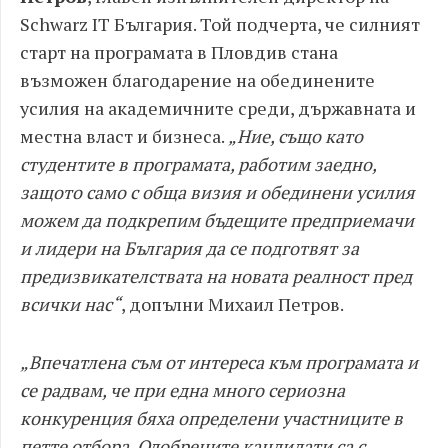
Schwarz IT България. Той подчерта, че силният
старт на програмата в Пловдив стана
възможен благодарение на обединените
усилия на академичните среди, държавната и
местна власт и бизнеса.
„Ние, също като
студентите в програмата, работим заедно,
защото само с обща визия и обединени усилия
можем да подкрепим бъдещите предприемачи
и лидери на България да се подготвят за
предизвикателствата на новата реалност пред
всички нас“
, допълни Михаил Петров.
„Впечатлена съм от интереса към програмата и
се радвам, че при една много сериозна
конкуренция бяха определени участниците в
петте отбора. Одобрените кандидати са с