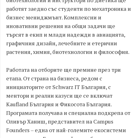
биотехнологии и инструктори по диетика ще
работят заедно със студенти по мехатроника и
бизнес мениджмънт. Комплексни и
иновативни решения на общи задачи ще
търсят в екип и млади надежди в авиацията,
графичния дизайн, лечебните и етерични
растения, химия, биотехнологии и философия.
Работата на отборите ще премине през три
етапа. От страна на бизнеса, редом с
инициаторите от Schwarz IT България, с
ментори и реални казуси ще се включат
Kaufland България и Фикосота България.
Програмата получава и специална подкрепа от
Оливър Ханиш, представител на Campus
Founders – една от най-големите екосистеми