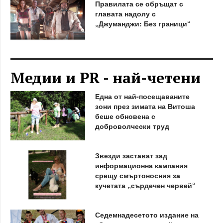
Правилата се обръщат с
главата надолу с
„Джуманджи: Без граници“
Медии и PR - най-четени
Една от най-посещаваните
зони през зимата на Витоша
беше обновена с
доброволчески труд
Звезди застават зад
информационна кампания
срещу смъртоносния за
кучетата „сърдечен червей“
Седемнадесетото издание на