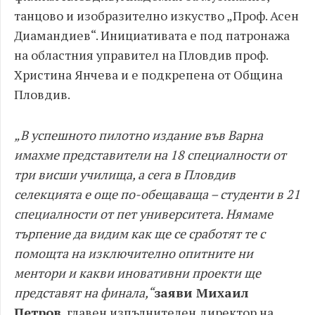
танцово и изобразително изкуство „Проф. Асен
Диамандиев“. Инициативата е под патронажа
на областния управител на Пловдив проф.
Христина Янчева и е подкрепена от Община
Пловдив.
„В успешното пилотно издание във Варна
имахме представители на 18 специалности от
три висши училища, а сега в Пловдив
селекцията е още по-обещаваща – студенти в 21
специалности от пет университета. Нямаме
търпение да видим как ще се сработят те с
помощта на изключително опитните ни
ментори и какви иновативни проекти ще
представят на финала,“
заяви Михаил
Петров
, главен изпълнителен директор на