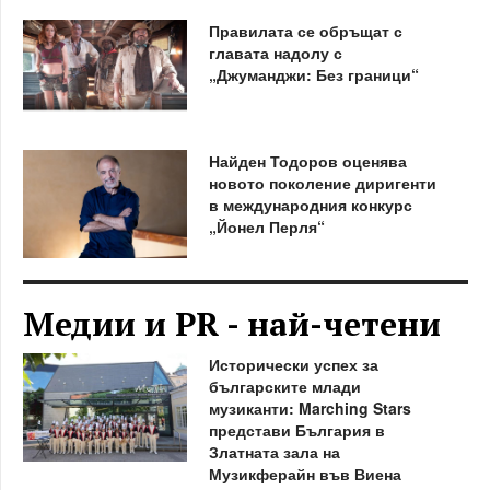
Правилата се обръщат с
главата надолу с
„Джуманджи: Без граници“
Найден Тодоров оценява
новото поколение диригенти
в международния конкурс
„Йонел Перля“
Медии и PR - най-четени
Исторически успех за
българските млади
музиканти: Marching Stars
представи България в
Златната зала на
Музикферайн във Виена