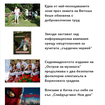
Една от най-посещаваните
зони през зимата на Витоша
беше обновена с
доброволчески труд
Звезди застават зад
информационна кампания
срещу смъртоносния за
кучетата „сърдечен червей“
Седемнадесетото издание на
„Остров на музиката“
продължава с два безплатни
фолклорни спектакъла в
Борисовата градина
Влизаме в битка със себе си
със „Спайдър-мен: Нов ден“