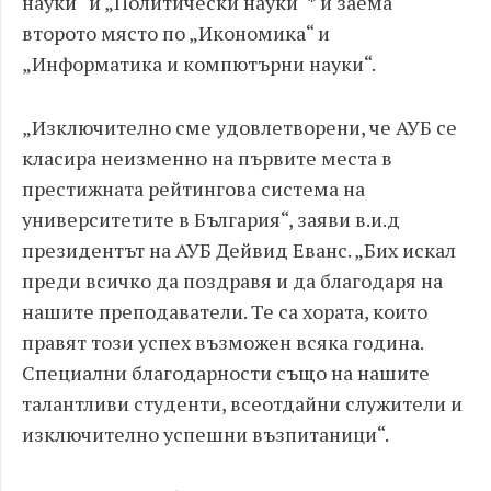
науки“ и „Политически науки“* и заема
второто място по „Икономика“ и
„Информатика и компютърни науки“.
„Изключително сме удовлетворени, че АУБ се
класира неизменно на първите места в
престижната рейтингова система на
университетите в България“, заяви в.и.д
президентът на АУБ Дейвид Еванс. „Бих искал
преди всичко да поздравя и да благодаря на
нашите преподаватели. Те са хората, които
правят този успех възможен всяка година.
Специални благодарности също на нашите
талантливи студенти, всеотдайни служители и
изключително успешни възпитаници“.