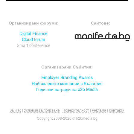
FOOTER-ФОРУМИ
FOOTER-MIDDLE
Организирани форуми:
Сайтове:
Digital Finance
Cloud forum
Smart conference
FOOTER-СЪБИТИЯ
Организирани Събития:
Employer Branding Awards
Най-зелените компании в Бълагрия
Годишни награди на b2b Media
За Нас
|
Условия за ползване
|
Поверителност
|
Реклама
|
Контакти
Copyright 2008-
2026 © b2bmedia.bg