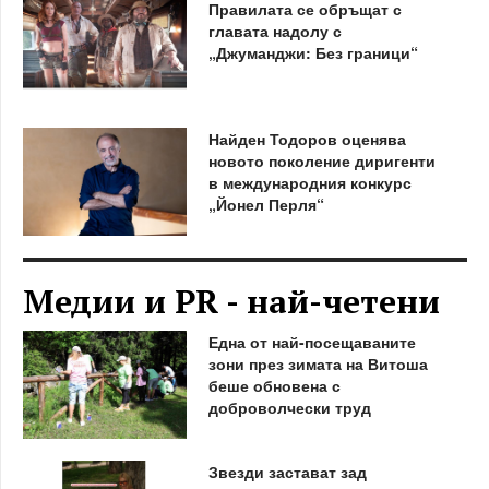
Правилата се обръщат с
главата надолу с
„Джуманджи: Без граници“
Найден Тодоров оценява
новото поколение диригенти
в международния конкурс
„Йонел Перля“
Медии и PR - най-четени
Една от най-посещаваните
зони през зимата на Витоша
беше обновена с
доброволчески труд
Звезди застават зад