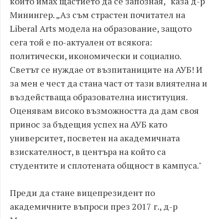
които имах щастието да се запозная,“ каза д-р
Минингер. „Аз съм страстен почитател на
Liberal Arts модела на образование, защото
сега той е по-актуален от всякога:
политически, икономически и социално.
Светът се нуждае от възпитаниците на АУБ! И
за мен е чест да стана част от тази влиятелна и
въздействаща образователна институция.
Оценявам високо възможността да дам своя
принос за бъдещия успех на АУБ като
университет, посветен на академичната
взискателност, в центъра на който са
студентите и сплотената общност в кампуса."
Преди да стане вицепрезидент по
академичните въпроси през 2017 г., д-р