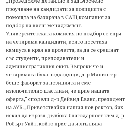
„Проведохме детайлно и задълбочено
проучване на кандидати за позицията с
помощта на базирана в САЩ компания за
подбор на висш мениджмънт.
Университетската комисия по подбор се спря
на четирима кандидати, които посетиха
кампуса в края на пролетта, за да се срещнат
със студенти, преподаватели и
административния екип. Въпреки че и
четиримата бяха подходящи, д-р Минингер
беше фаворит за позицията и сме
изключително щастливи, че прие нашата
оферта,“ сподели д-р Дейвид Еванс, президент
на АУБ. „Приветствайки нашия нов ректор, бих
искал да изразя дълбока благодарност към д-р
Робърт Уайт, който прие да изпълнява