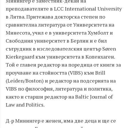
Минингер е заместник-декан на
преподавателите в LCC International University
в Литва. Притежава докторска степен по
сравнителна литература от Университета на
Минесота, учил е в университета Хумболт и
Свободния университет в Берлин и е бил
сътрудник в изследователския център Søren
Kierkegaard към университета в Копенхаген.
Той е главен редактор на поредица от книги за
проучване на стойността (VIBS) към Brill
(Leiden/Boston) и редактор на подсерията на
VIBS по философия, литература и политика,
както и старши редактор на Baltic Journal of
Law and Politics.
Д-р Минингер е женен, има две деца и ще се