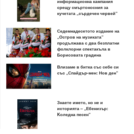
информационна кампания
срещу смъртоносния за
кучетата „сърдечен червей“
Седемнадесетото издание на
„Остров на музиката“
продължава с два безплатни
фолклорни спектакъла в
Борисовата градина
Влизаме в битка със себе си
със „Спайдър-мен: Нов ден“
Знаете името, но не и
историята – „Ебенизър:
Kоледна песен“