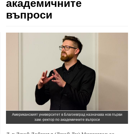
академичните
въпроси
Американският университет в Благоевград назначава нов първи
зам.-ректор по академичните въпроси
Д-р Джей Дейниъл (Джей Ди) Минингер се