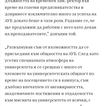
длъжността на временен зам.-ректор във
време на големи предизвикателства и
допринесе изключително много за успеха на
АУБ докато беше в тази роля. Радваме се, че
ще продължим да работим с него като декан
на преподавателите,“ допълни той.
„Развълнуван съм от възможността да се
присъединя към общността на АУБ. След като
усетих специалната атмосфера на
университета и се срещнах с много от
членовете на университетската общност по
време на посещението си в кампуса, съм
дълбоко впечатлен от ангажираността,
академичните постижения и отдадеността
към мисията на университета от всички, с