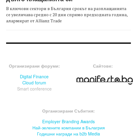
В ключови сектори в България срокът на разплащанията
се увеличава средно с 20 дни спрямо предходната година,
алармират от Allianz Trade
FOOTER-ФОРУМИ
FOOTER-MIDDLE
Организирани форуми:
Сайтове:
Digital Finance
Cloud forum
Smart conference
FOOTER-СЪБИТИЯ
Организирани Събития:
Employer Branding Awards
Най-зелените компании в Бълагрия
Годишни награди на b2b Media