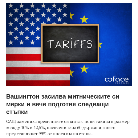
Вашингтон засилва митническите си
мерки и вече подготвя следващи
стъпки
САЩ замениха временните си мита с нови такива в размер
между 10% и 12,5%, насочени към 60 държави, които
представляват 99% от вноса им на стоки....