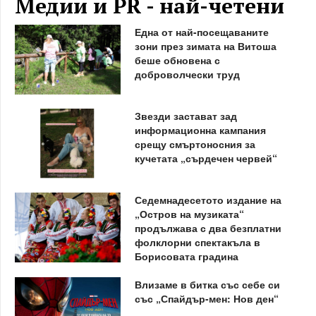
Медии и PR - най-четени
Една от най-посещаваните
зони през зимата на Витоша
беше обновена с
доброволчески труд
Звезди застават зад
информационна кампания
срещу смъртоносния за
кучетата „сърдечен червей“
Седемнадесетото издание на
„Остров на музиката“
продължава с два безплатни
фолклорни спектакъла в
Борисовата градина
Влизаме в битка със себе си
със „Спайдър-мен: Нов ден“