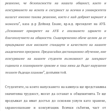
решихме, че безопасността на нашата общност, както и
осигуряването на яснота и сигурност за всички в университета
налагат именно такова решение, което е най-добрият вариант в
момента
“, каза д-р Дейвид Еванс, вр.и.д. президент на АУБ.
„
Основният приоритет на АУБ е опазването здравето и
благополучието на общността. Същевременно обаче целим да се
придържаме към високите стандарти и качеството на нашите
академични програми. Предлагайки дистанционно обучение, ние
осигуряваме на нашите студенти възможност да завършат
годината в планираните срокове и така няма да бъдат нарушени
техните бъдещи планове
“, допълни той.
Студентите, за които напускането на кампуса ще представлява
значителна трудност, могат да останат в общежитията. Те ще
продължат да имат достъп до основни услуги като хранене,
здравеопазване и консултации. Всички събития, част от