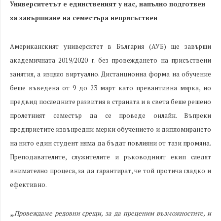
Университетът е единственият у нас, напълно подготвен
за завършване на семестъра неприсъствен
Американският университет в България (АУБ) ще завърши
академичната 2019/2020 г. без провеждането на присъствени
занятия, а изцяло виртуално. Дистанционна форма на обучение
беше въведена от 9 до 23 март като превантивна мярка, но
предвид последните развития в страната и в света беше решено
пролетният семестър да се проведе онлайн. Въпреки
предприетите извънредни мерки обучението и дипломирането
на нито един студент няма да бъдат повлияни от тази промяна.
Преподавателите, служителите и ръководният екип следят
внимателно процеса, за да гарантират, че той протича гладко и
ефективно.
„
Провеждаме редовни срещи, за да преценим възможностите, и