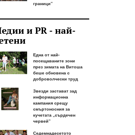
граници“
едии и PR - най-
етени
Една от най-
посещаваните зони
през зимата на Витоша
беше обновена с
доброволчески труд
Звезди застават зад
информационна
кампания срещу
смъртоносния за
кучетата „сърдечен
червей“
Седемнадесетото