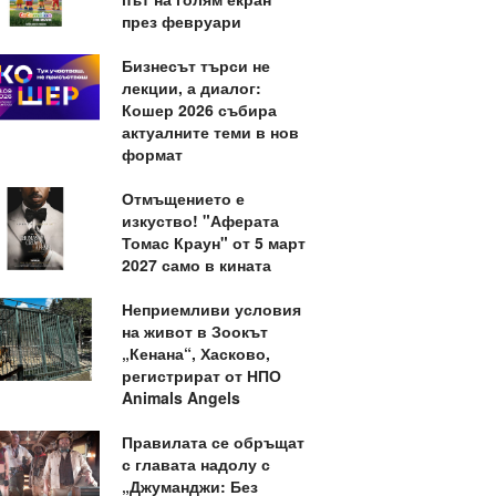
през февруари
Бизнесът търси не
лекции, а диалог:
Кошер 2026 събира
актуалните теми в нов
формат
Отмъщението е
изкуство! "Аферата
Томас Краун" от 5 март
2027 само в кината
Неприемливи условия
на живот в Зоокът
„Кенана“, Хасково,
регистрират от НПО
Animals Angels
Правилата се обръщат
с главата надолу с
„Джуманджи: Без