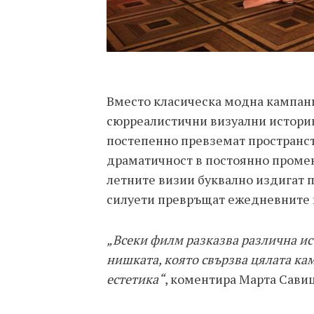
Вместо класическа модна кампани
сюрреалистични визуални истории
постепенно превземат пространст
драматичност в постоянно промен
летните визии буквално издигат п
силуети превръщат ежедневните п
„Всеки филм разказва различна ис
нишката, която свързва цялата ка
естетика“
, коментира Марта Савиц