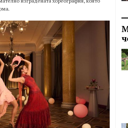
ателно изградената хореография, която
рма.
М
ч