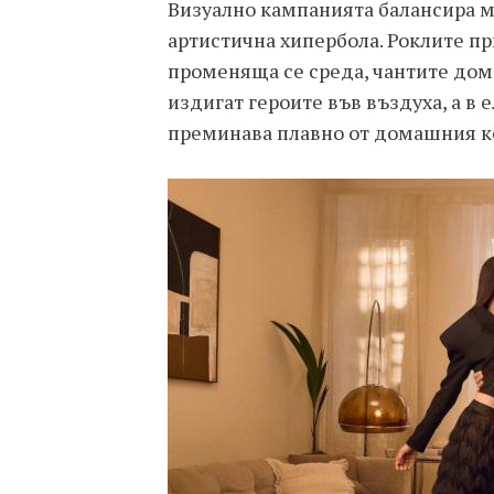
Визуално кампанията балансира 
артистична хипербола. Роклите п
променяща се среда, чантите дом
издигат героите във въздуха, а в
преминава плавно от домашния к