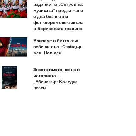
издание на „Остров на
музиката“ продължава
с два безплатни
фолклорни спектакъла
в Борисовата градина
Влизаме в битка със
себе си със „Спайдър-
мен: Нов ден“
Знаете името, но не и
историята –
„Ебенизър: Kоледна
песен“