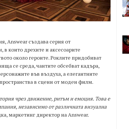
я, Answear създава серия от
, в които дрехите и аксесоарите
вото около героите. Роклите придобиват
яща се среда, чантите обсебват кадъра,
ерсонажите във въздуха, а елегантните
ространства в сцени от моден филм.
тория чрез движение, ритъм и емоция. Това е
мпания, независимо от различната визуална
ка, маркетинг директор на Answear.