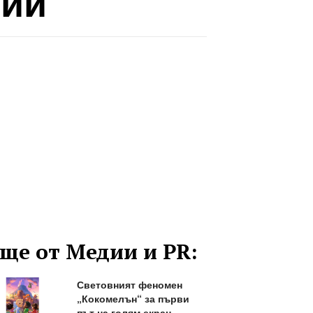
рии
ще от Медии и PR:
Световният феномен
„Кокомелън“ за първи
път на голям екран