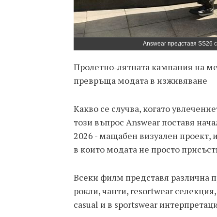
Answear представя SS26 с
Пролетно-лятната кампания на м
превръща модата в изживяване
Какво се случва, когато увлечени
този въпрос Answear поставя нача
2026 - мащабен визуален проект,
в които модата не просто присъст
Всеки филм представя различна п
рокли, чанти, resortwear селекция,
casual и в sportswear интерпрета