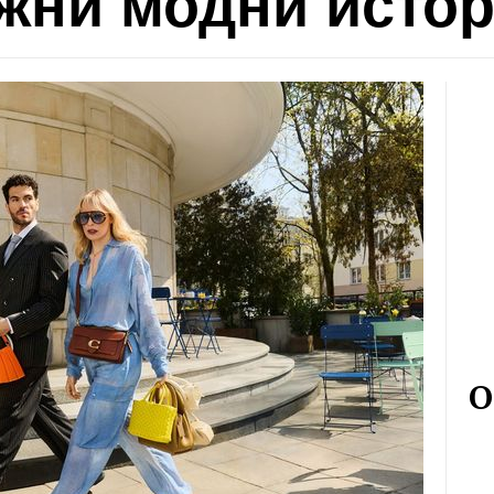
жни модни исто
О