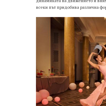
динамиката на движението и вним
всеки път придобива различна фо