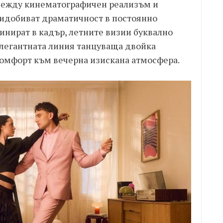
между кинематографичен реализъм и
ридобиват драматичност в постоянно
инират в кадър, летните визии буквално
 елегантната линия танцуваща двойка
омфорт към вечерна изискана атмосфера.