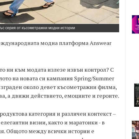
ъс серия от късометражни модни истории
еждународната модна платформа Answear
ето ни към модата излезе извън контрол? С
лото на новата си кампания Spring/Summer
 изграден около девет късометражни филма,
ва, а движи действието, емоциите и героите.
родуктова категория и различен контекст –
 eлегантни визии, както и маратонки - в
ция. Общото между всички истории е