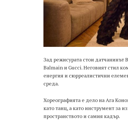
Зад режисурата стои датчанинът Ви
Balmain и Gucci. Неговият стил к
енергия и сюрреалистични елемен
среда.
Хореографията е дело на Ага Коно
като танц, а като инструмент за 
пространството и самия кадър.