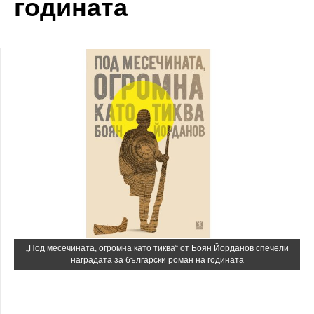
годината
„Под месечината, огромна като тиква“ от Боян Йорданов спечели
наградата за български роман на годината