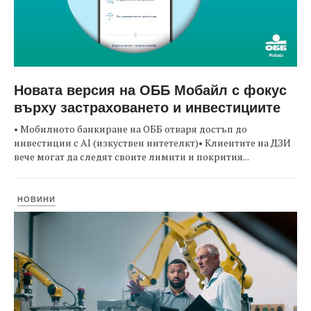
Новата версия на ОББ Мобайл с фокус
върху застраховането и инвестициите
• Мобилното банкиране на ОББ отваря достъп до
инвестиции с AI (изкуствен интетелкт)• Клиентите на ДЗИ
вече могат да следят своите лимити и покрития...
НОВИНИ