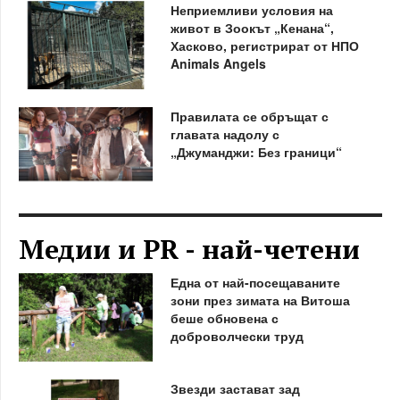
Неприемливи условия на
живот в Зоокът „Кенана“,
Хасково, регистрират от НПО
Animals Angels
Правилата се обръщат с
главата надолу с
„Джуманджи: Без граници“
Медии и PR - най-четени
Една от най-посещаваните
зони през зимата на Витоша
беше обновена с
доброволчески труд
Звезди застават зад