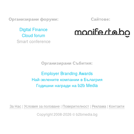
FOOTER-ФОРУМИ
FOOTER-MIDDLE
Организирани форуми:
Сайтове:
Digital Finance
Cloud forum
Smart conference
FOOTER-СЪБИТИЯ
Организирани Събития:
Employer Branding Awards
Най-зелените компании в Бълагрия
Годишни награди на b2b Media
За Нас
|
Условия за ползване
|
Поверителност
|
Реклама
|
Контакти
Copyright 2008-
2026 © b2bmedia.bg