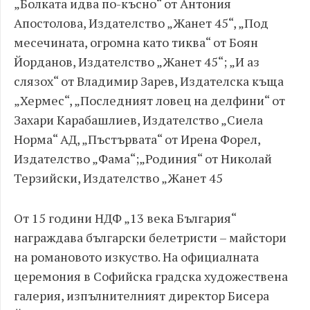
„Болката идва по-късно“ от Антония
Апостолова, Издателство „Жанет 45“, „Под
месечината, огромна като тиква“ от Боян
Йорданов, Издателство „Жанет 45“; „И аз
слязох“ от Владимир Зарев, Издателска къща
„Хермес“, „Последният ловец на делфини“ от
Захари Карабашлиев, Издателство „Сиела
Норма“ АД, „Пъстървата“ от Ирена Форел,
Издателство „Фама“;„Родиния“ от Николай
Терзийски, Издателство „Жанет 45
От 15 години НДФ „13 века България“
награждава български белетристи – майстори
на романовото изкуство. На официалната
церемония в Софийска градска художествена
галерия, изпълнителният директор Бисера