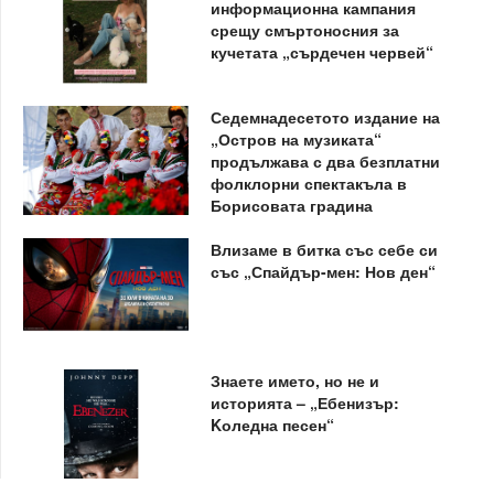
информационна кампания
срещу смъртоносния за
кучетата „сърдечен червей“
Седемнадесетото издание на
„Остров на музиката“
продължава с два безплатни
фолклорни спектакъла в
Борисовата градина
Влизаме в битка със себе си
със „Спайдър-мен: Нов ден“
Знаете името, но не и
историята – „Ебенизър:
Kоледна песен“