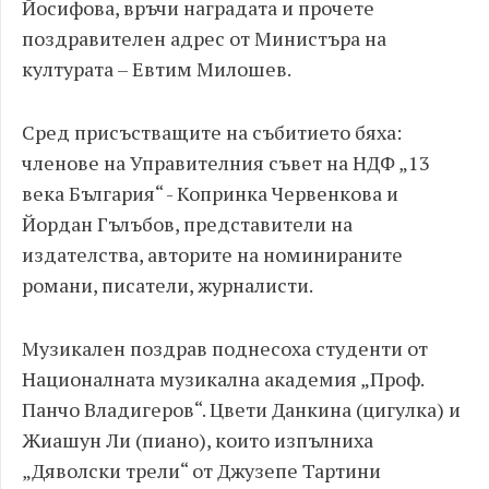
Йосифова, връчи наградата и прочете
поздравителен адрес от Министъра на
културата – Евтим Милошев.
Сред присъстващите на събитието бяха:
членове на Управителния съвет на НДФ „13
века България“ - Копринка Червенкова и
Йордан Гълъбов, представители на
издателства, авторите на номинираните
романи, писатели, журналисти.
Музикален поздрав поднесоха студенти от
Националната музикална академия „Проф.
Панчо Владигеров“. Цвети Данкина (цигулка) и
Жиашун Ли (пиано), които изпълниха
„Дяволски трели“ от Джузепе Тартини