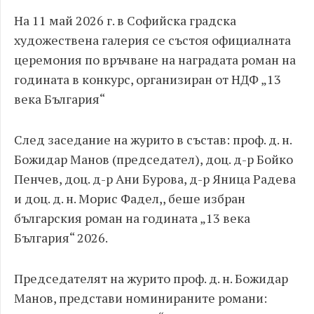
На 11 май 2026 г. в Софийска градска
художествена галерия се състоя официалната
церемония по връчване на наградата роман на
годината в конкурс, организиран от НДФ „13
века България“
След заседание на журито в състав: проф. д. н.
Божидар Манов (председател), доц. д-р Бойко
Пенчев, доц. д-р Ани Бурова, д-р Яница Радева
и доц. д. н. Морис Фадел,, беше избран
българския роман на годината „13 века
България“ 2026.
Председателят на журито проф. д. н. Божидар
Манов, представи номинираните романи: