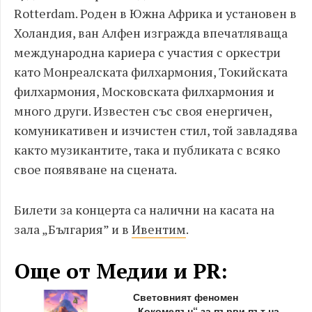
Rotterdam. Роден в Южна Африка и установен в
Холандия, ван Алфен изгражда впечатляваща
международна кариера с участия с оркестри
като Монреалската филхармония, Токийската
филхармония, Московската филхармония и
много други. Известен със своя енергичен,
комуникативен и изчистен стил, той завладява
както музикантите, така и публиката с всяко
свое появяване на сцената.
Билети за концерта са налични на касата на
зала „България” и в
Ивентим
.
Още от Медии и PR:
Световният феномен
„Кокомелън“ за първи път на