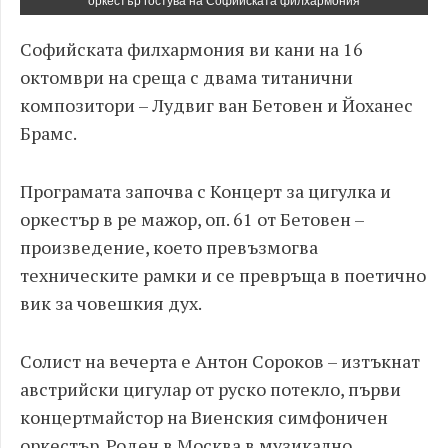
оркестър гостува на Софийската филхармония
Софийската филхармония ви кани на 16
октомври на среща с двама титанични
композитори – Лудвиг ван Бетовен и Йоханес
Брамс.
Програмата започва с Концерт за цигулка и
оркестър в ре мажор, оп. 61 от Бетовен –
произведение, което превъзмогва
техническите рамки и се превръща в поетично
вик за човешкия дух.
Солист на вечерта е Антон Сороков – изтъкнат
австрийски цигулар от руско потекло, първи
концертмайстор на Виенския симфоничен
оркестър. Роден в Москва в музикално