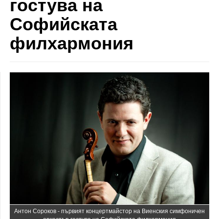
гостува на
Софийската
филхармония
Антон Сороков - първият концертмайстор на Виенския симфоничен