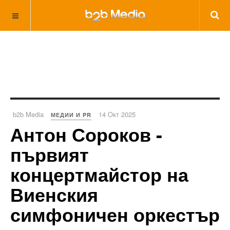
b2b Media
14 Окт 2025
МЕДИИ И PR
Антон Сороков -
първият
концертмайстор на
Виенския
симфоничен оркестър