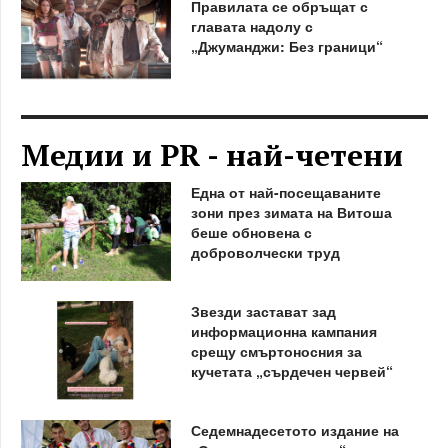
Правилата се обръщат с
главата надолу с
„Джуманджи: Без граници“
Медии и PR - най-четени
Една от най-посещаваните
зони през зимата на Витоша
беше обновена с
доброволчески труд
Звезди застават зад
информационна кампания
срещу смъртоносния за
кучетата „сърдечен червей“
Седемнадесетото издание на