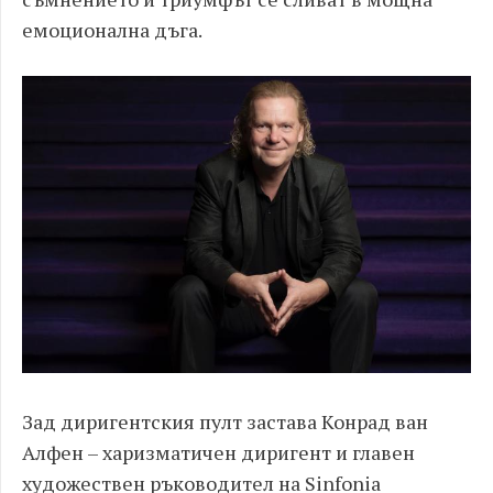
емоционална дъга.
Зад диригентския пулт застава Конрад ван
Алфен – харизматичен диригент и главен
художествен ръководител на Sinfonia