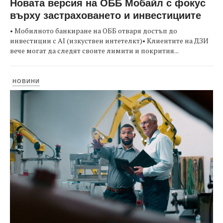
Новата версия на ОББ Мобайл с фокус
върху застраховането и инвестициите
• Мобилното банкиране на ОББ отваря достъп до
инвестиции с AI (изкуствен интетелкт)• Клиентите на ДЗИ
вече могат да следят своите лимити и покрития...
НОВИНИ