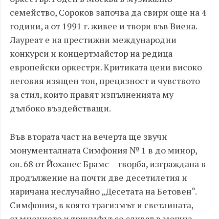
семейство, Сороков започва да свири още на 4
години, а от 1991 г. живее и твори във Виена.
Лауреат е на престижни международни
конкурси и концертмайстор на редица
европейски оркестри. Критиката цени високо
неговия изящен тон, прецизност и чувството
за стил, които правят изпълненията му
дълбоко въздействащи.
Във втората част на вечерта ще звучи
монументалната Симфония № 1 в до минор,
оп. 68 от Йоханес Брамс – творба, изграждана в
продължение на почти две десетилетия и
наричана неслучайно „Десетата на Бетовен“.
Симфония, в която трагизмът и светлината,
съмнението и триумфът се сливат в мощна