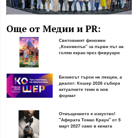
Още от Медии и PR:
Световният феномен
„Кокомелън“ за първи път на
голям екран през февруари
Бизнесът търси не лекции, а
диалог: Кошер 2026 събира
актуалните теми в нов
формат
Отмъщението е изкуство!
"Аферата Томас Краун" от 5
март 2027 само в кината