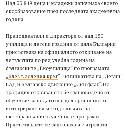
Над 33 849 деца и младежи започнаха своето
екообразование през последната академична
година
Преподаватели и директори от над 150
училища и детски градини от цяла България
присъстваха на официалното откриване на
четвъртата по ред учебна година на
българските „Екоучилища“ по програмата
„
Влез в зеления кръг
“ – инициатива на „Девин“
ЕАД и Българско движение „Син флаг“. По
традиция откриването бе съпроводено от
обучение за педагози с цел органичното
интегриране на методологията за
екообразование в учебните програми.
Присъствалите се запознаха и с игровата