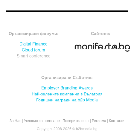
FOOTER-ФОРУМИ
FOOTER-MIDDLE
Организирани форуми:
Сайтове:
Digital Finance
Cloud forum
Smart conference
FOOTER-СЪБИТИЯ
Организирани Събития:
Employer Branding Awards
Най-зелените компании в Бълагрия
Годишни награди на b2b Media
За Нас
|
Условия за ползване
|
Поверителност
|
Реклама
|
Контакти
Copyright 2008-
2026 © b2bmedia.bg