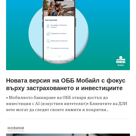
Новата версия на ОББ Мобайл с фокус
върху застраховането и инвестициите
• Мобилното банкиране на ОББ отваря достъп до
инвестиции с AI (изкуствен интетелкт)• Клиентите на ДЗИ
вече могат да следят своите лимити и покрития...
НОВИНИ