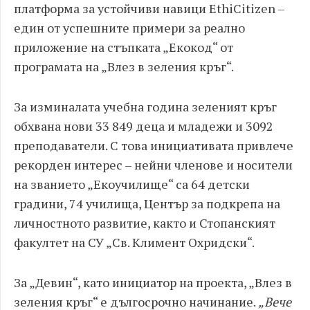
платформа за устойчиви навици EthiCitizen –
един от успешните примери за реално
приложение на стъпката „Екокод“ от
програмата на „Влез в зеления кръг“.
За изминалата учебна година зеленият кръг
обхвана нови 33 849 деца и младежи и 3092
преподаватели. С това инициативата привлече
рекорден интерес – нейни членове и носители
на званието „Екоучилище“ са 64 детски
градини, 74 училища, Център за подкрепа на
личностното развитие, както и Стопанският
факултет на СУ „Св. Климент Охридски“.
За „Девин“, като инициатор на проекта, „Влез в
зеления кръг“ е дългосрочно начинание.
„Вече