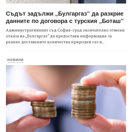
Съдът задължи „Булгаргаз“ да разкрие
данните по договора с турския „Боташ“
Административният съд София-град окончателно отмени
отказа на „Булгаргаз“ да предостави информация за
реално доставените количества природен газ и...
НОВИНИ