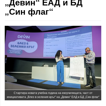
„Девин“ ЕАД и БД
„Син флаг“
Стартира новата учебна година на екоучилищата, част от
инициативата „Влез в зеления кръг“ на „Девин“ ЕАД и БД „Син флаг“