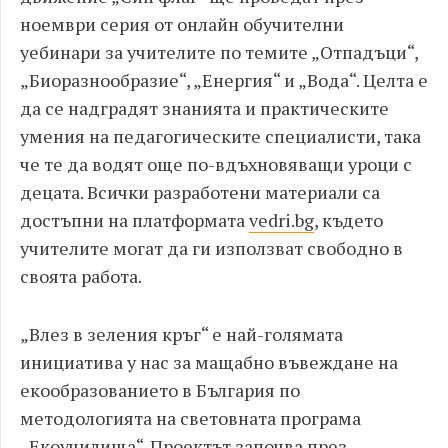
ноември серия от онлайн обучителни
уебинари за учителите по темите „Отпадъци“,
„Биоразнообразие“, „Енергия“ и „Вода“. Целта е
да се надградят знанията и практическите
умения на педагогическите специалисти, така
че те да водят още по-вдъхновяващи уроци с
децата. Всички разработени материали са
достъпни на платформата
vedri.bg
, където
учителите могат да ги използват свободно в
своята работа.
„Влез в зеления кръг“ е най-голямата
инициатива у нас за мащабно въвеждане на
екообразованието в България по
методологията на световната програма
„Екоучилища“. Проектът започва през