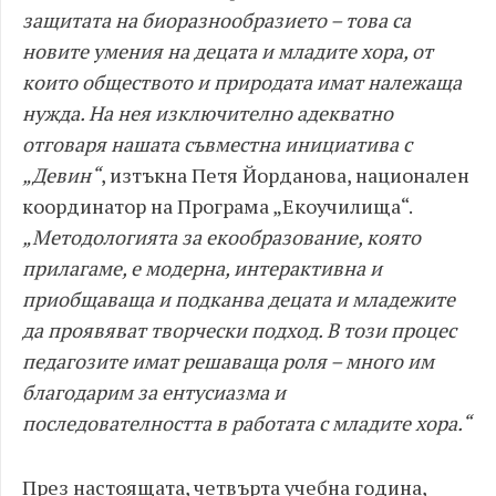
защитата на биоразнообразието – това са
новите умения на децата и младите хора, от
които обществото и природата имат належаща
нужда. На нея изключително адекватно
отговаря нашата съвместна инициатива с
„Девин“
, изтъкна Петя Йорданова, национален
координатор на Програма „Екоучилища“.
„Методологията за екообразование, която
прилагаме, е модерна, интерактивна и
приобщаваща и подканва децата и младежите
да проявяват творчески подход. В този процес
педагозите имат решаваща роля – много им
благодарим за ентусиазма и
последователността в работата с младите хора.“
През настоящата, четвърта учебна година,