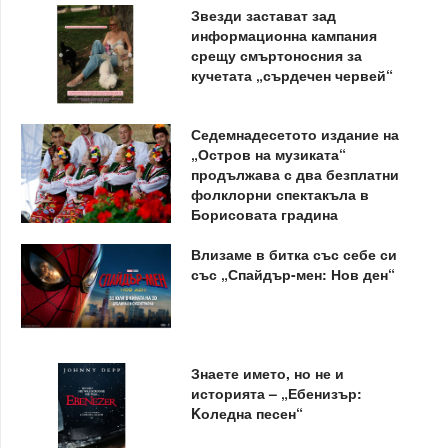
Звезди застават зад
информационна кампания
срещу смъртоносния за
кучетата „сърдечен червей“
Седемнадесетото издание на
„Остров на музиката“
продължава с два безплатни
фолклорни спектакъла в
Борисовата градина
Влизаме в битка със себе си
със „Спайдър-мен: Нов ден“
Знаете името, но не и
историята – „Ебенизър:
Kоледна песен“