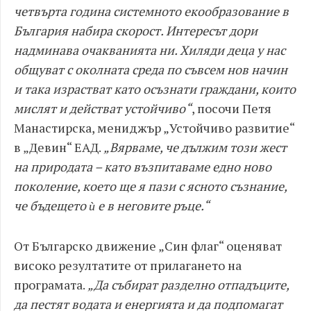
четвърта година системното екообразование в
България набира скорост. Интересът дори
надминава очакванията ни. Хиляди деца у нас
общуват с околната среда по съвсем нов начин
и така израстват като осъзнати граждани, които
мислят и действат устойчиво“
, посочи Петя
Манастирска, мениджър „Устойчиво развитие“
в „Девин“ ЕАД.
„Вярваме, че дължим този жест
на природата – като възпитаваме едно ново
поколение, което ще я пази с ясното съзнание,
че бъдещето ѝ е в неговите ръце.“
От Българско движение „Син флаг“ оценяват
високо резултатите от прилагането на
програмата.
„Да събират разделно отпадъците,
да пестят водата и енергията и да подпомагат