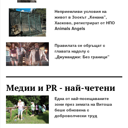
Неприемливи условия на
живот в Зоокът „Кенана“,
Хасково, регистрират от НПО
Animals Angels
Правилата се обръщат с
главата надолу с
„Джуманджи: Без граници“
Медии и PR - най-четени
Една от най-посещаваните
зони през зимата на Витоша
беше обновена с
доброволчески труд