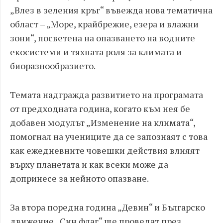
„Влез в зеления кръг“ въвежда нова тематична
област – „Море, крайбрежие, езера и влажни
зони“, посветена на опазването на водните
екосистеми и тяхната роля за климата и
биоразнообразието.
Темата надгражда развитието на програмата
от предходната година, когато към нея бе
добавен модулът „Изменение на климата“,
помогнал на учениците да се запознаят с това
как ежедневните човешки действия влияят
върху планетата и как всеки може да
допринесе за нейното опазване.
За втора поредна година „Девин“ и Българско
движение „Син флаг“ ще проведат през