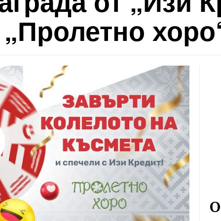
аграда от „Изи К
 „Пролетно хоро
О