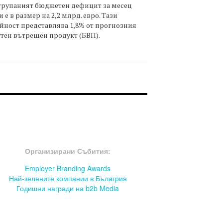
трупаният бюджетен дефицит за месец
 е в размер на 2,2 млрд. евро. Тази
йност представлява 1,8% от прогнозния
тен вътрешен продукт (БВП).
OOTER-СЪБИТИЯ
Организирани Събития:
Employer Branding Awards
Най-зелените компании в Бълагрия
Годишни награди на b2b Media