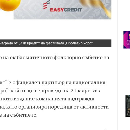
награда от „Изи Кредит“ на фестивала „Пролетно хоро“
р на емблематичното фолклорно събитие за
дит“ е официален партньор на националния
о“, който ще се проведе на 21 март във
ишното издание компанията надгражда
а, като организира поредица от активности
е на събитието.