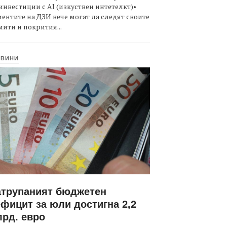
инвестиции с AI (изкуствен интетелкт)•
ентите на ДЗИ вече могат да следят своите
ити и покрития...
ОВИНИ
атрупаният бюджетен
фицит за юли достигна 2,2
рд. евро