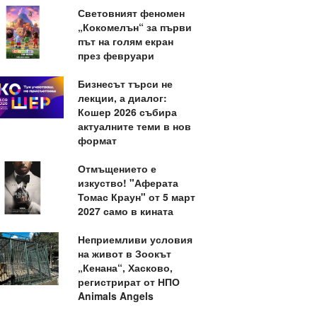
Световният феномен
„Кокомелън“ за първи
път на голям екран
през февруари
Бизнесът търси не
лекции, а диалог:
Кошер 2026 събира
актуалните теми в нов
формат
Отмъщението е
изкуство! "Аферата
Томас Краун" от 5 март
2027 само в кината
Неприемливи условия
на живот в Зоокът
„Кенана“, Хасково,
регистрират от НПО
Animals Angels