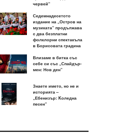
червей“
Седемнадесетото
издание на „Остров на
музиката“ продължава
с два безплатни
фолклорни спектакъла
в Борисовата градина
Влизаме в битка със
себе си със „Спайдър-
мен: Нов ден“
Знаете името, но не и
историята –
„Ебенизър: Kоледна
песен“