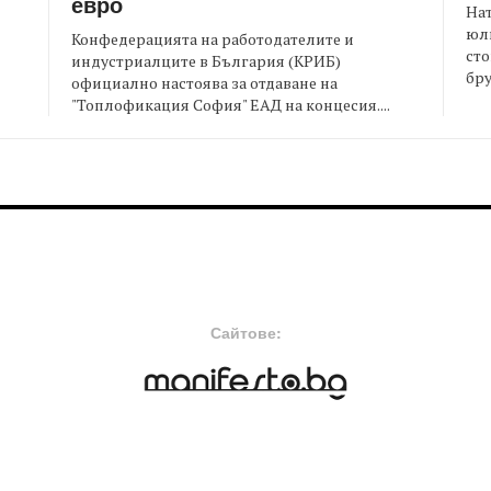
евро
На
юли
Конфедерацията на работодателите и
сто
индустриалците в България (КРИБ)
бру
официално настоява за отдаване на
"Топлофикация София" ЕАД на концесия....
FOOTER-MIDDLE
F
Сайтове: