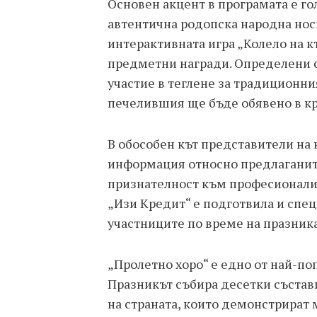
Основен акцент в програмата е го
автентична родопска народна носи
интерактивната игра „Колело на к
предметни награди. Определени с
участие в теглене за традиционни
печелившия ще бъде обявено в кр
В обособен кът представители на
информация относно предлаганите
признателност към професионализ
„Изи Кредит“ е подготвила и спе
участниците по време на празника
„Пролетно хоро“ е едно от най-по
Празникът събира десетки състави
на страната, които демонстрират 