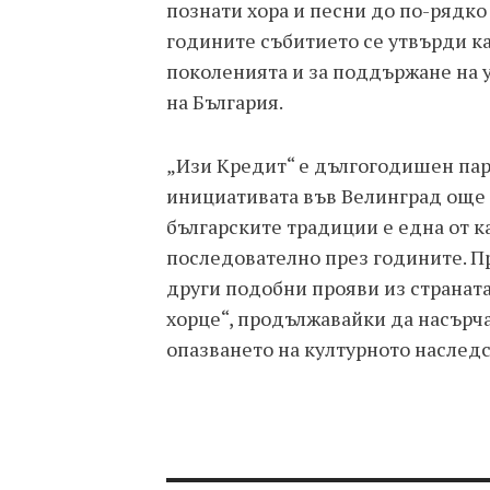
познати хора и песни до по-рядко
годините събитието се утвърди к
поколенията и за поддържане на 
на България.
„Изи Кредит“ е дългогодишен пар
инициативата във Велинград още о
българските традиции е една от к
последователно през годините. Пр
други подобни прояви из странат
хорце“, продължавайки да насърч
опазването на културното наследс