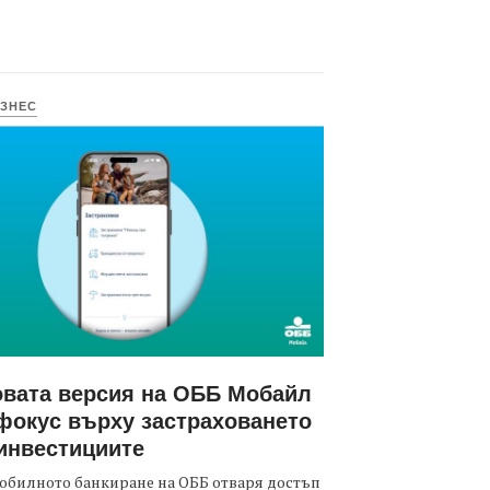
ЗНЕС
вата версия на ОББ Мобайл
фокус върху застраховането
инвестициите
обилното банкиране на ОББ отваря достъп