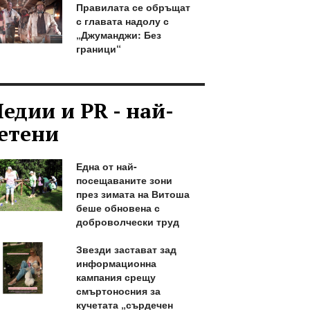
Правилата се обръщат
с главата надолу с
„Джуманджи: Без
граници“
едии и PR - най-
етени
Една от най-
посещаваните зони
през зимата на Витоша
беше обновена с
доброволчески труд
Звезди застават зад
информационна
кампания срещу
смъртоносния за
кучетата „сърдечен