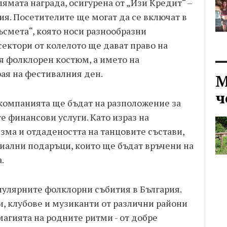
лямата награда, осигурена от „Изи Кредит“ –
я. Посетителите ще могат да се включат в
ъсмета“, която носи разнообразни
ектори от колелото ще дават право на
я фолклорен костюм, а името на
ая на фестивалния ден.
М
ч
 компанията ще бъдат на разположение за
 финансови услуги. Като израз на
ма и отдадеността на танцовите състави,
циални подаръци, които ще бъдат връчени на
.
пулярните фолклорни събития в България.
, клубове и музиканти от различни райони
магията на родните ритми - от добре