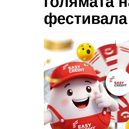
голямата н
фестивала