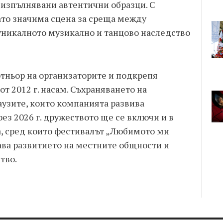
 изпълнявани автентични образци. С
ато значима сцена за среща между
уникалното музикално и танцово наследство
тньор на организаторите и подкрепя
т 2012 г. насам. Съхраняването на
аузите, които компанията развива
ез 2026 г. дружеството ще се включи и в
а, сред които фестивалът „Любимото ми
ава развитието на местните общности и
тво.