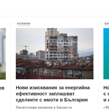
НОВИНИ
БИ
Нови изисквания за енергийна
Но
ов
ефективност заплашват
с 
сделките с имоти в България
и 
Предстоящи промени в Закона за
• М