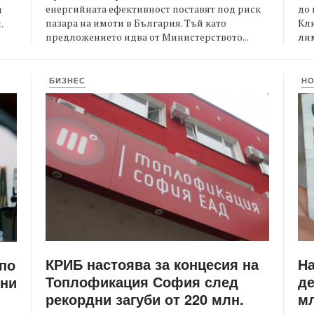
енергийната ефективност поставят под риск
до 
и
пазара на имоти в България. Тъй като
Кли
.
предложението идва от Министерството...
лим
БИЗНЕС
Н
КРИБ настоява за концесия на
Н
 по
Топлофикация София след
де
ени
рекордни загуби от 220 млн.
мл