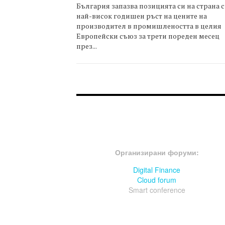
България запазва позицията си на страна с
най-висок годишен ръст на цените на
производител в промишлеността в целия
Европейски съюз за трети пореден месец
през...
FOOTER-ФОРУМИ
Организирани форуми:
Digital Finance
Cloud forum
Smart conference