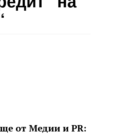
редит“ на
“
ще от Медии и PR: