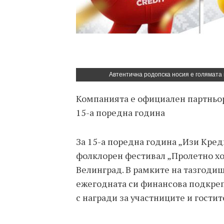
Автентична родопска носия е голямата 
Компанията е официален партньо
15-а поредна година
За 15-а поредна година „Изи Кре
фолклорен фестивал „Пролетно хор
Велинград. В рамките на тазгод
ежегодната си финансова подкреп
с награди за участниците и гостит