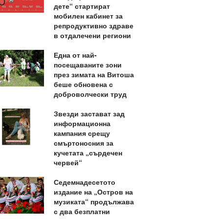
дете“ стартират
мобилен кабинет за
репродуктивно здраве
в отдалечени региони
Една от най-
посещаваните зони
през зимата на Витоша
беше обновена с
доброволчески труд
Звезди застават зад
информационна
кампания срещу
смъртоносния за
кучетата „сърдечен
червей“
Седемнадесетото
издание на „Остров на
музиката“ продължава
с два безплатни