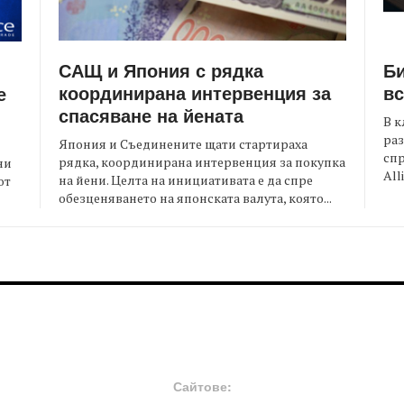
САЩ и Япония с рядка
Би
координирана интервенция за
вс
е
спасяване на йената
В к
раз
Япония и Съединените щати стартираха
спр
рядка, координирана интервенция за покупка
ни
All
на йени. Целта на инициативата е да спре
от
обезценяването на японската валута, която...
FOOTER-MIDDLE
F
Сайтове: