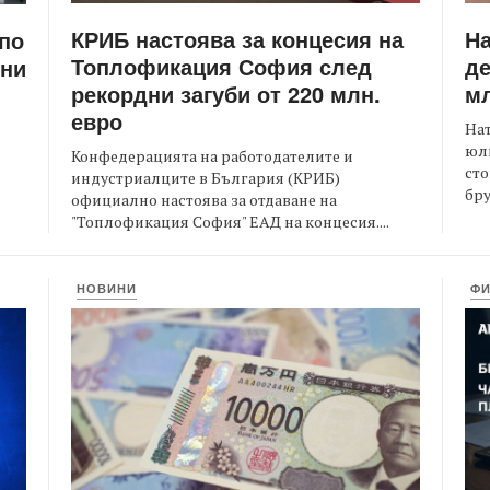
КРИБ настоява за концесия на
Н
 по
Топлофикация София след
де
ени
рекордни загуби от 220 млн.
мл
евро
На
юли
Конфедерацията на работодателите и
сто
индустриалците в България (КРИБ)
бру
официално настоява за отдаване на
"Топлофикация София" ЕАД на концесия....
НОВИНИ
Ф