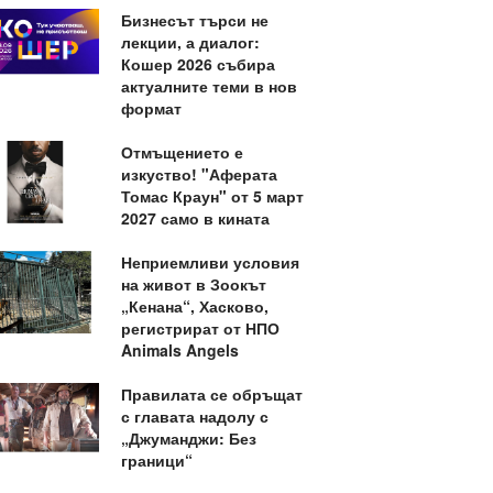
Бизнесът търси не
лекции, а диалог:
Кошер 2026 събира
актуалните теми в нов
формат
Отмъщението е
изкуство! "Аферата
Томас Краун" от 5 март
2027 само в кината
Неприемливи условия
на живот в Зоокът
„Кенана“, Хасково,
регистрират от НПО
Animals Angels
Правилата се обръщат
с главата надолу с
„Джуманджи: Без
граници“