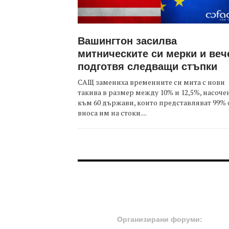
Вашингтон засилва
митническите си мерки и веч
подготвя следващи стъпки
САЩ замениха временните си мита с нови
такива в размер между 10% и 12,5%, насоче
към 60 държави, които представляват 99% 
вноса им на стоки....
FOOTER-ФОРУМИ
Организирани форуми: