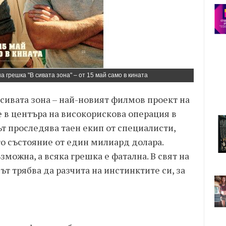
а грешка "В сивата зона" – от 15 май само в кината
 сивата зона – най-новият филмов проект на
е в центъра на високорискова операция в
т проследява таен екип от специалисти,
то състояние от един милиард долара.
можна, а всяка грешка е фатална. В свят на
т трябва да разчита на инстинктите си, за