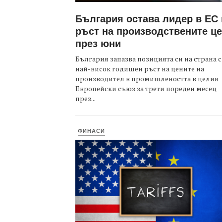
България остава лидер в ЕС
ръст на производствените ц
през юни
България запазва позицията си на страна с
най-висок годишен ръст на цените на
производител в промишлеността в целия
Европейски съюз за трети пореден месец
през...
ФИНАСИ