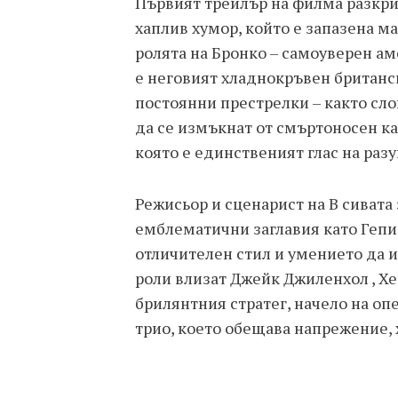
Първият трейлър на филма разкр
хаплив хумор, който е запазена м
ролята на Бронко – самоуверен а
е неговият хладнокръвен британс
постоянни престрелки – както слов
да се измъкнат от смъртоносен кап
която е единственият глас на раз
Режисьор и сценарист на В сивата 
емблематични заглавия като Гепи
отличителен стил и умението да и
роли влизат Джейк Джилeнхол , Хе
брилянтния стратег, начело на о
трио, което обещава напрежение,