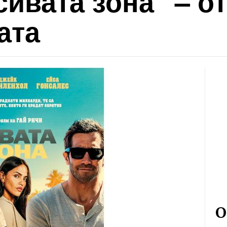
сивата зона" – от
ата
О