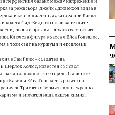
ива перфектния баланс между напрежение и
арка за режисьора. Джейк Джилeнхол влиза в
мерикански специалист, докато Хенри Кавил
ки колега Сид. Видеото показва техните
есни, така и с оръжия – докато се опитват
ан. Ключова фигура в хаоса е Ейса Гонзалес,
ума в този свят на куршуми и експлозии.
М
ч
зона е Гай Ричи – създател на
 и Шерлок Холмс, известен със своя
згражда запомнящи се герои. В главните
нри Кавил и Ейса Гонсалес в ролята на
перацията. Тримата оформят силно екранно
 харизма и впечатляваща екшън химия.