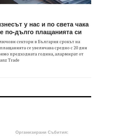
знесът у нас и по света чака
е по-дълго плащанията си
лючови сектори в България срокът на
плащанията се увеличава средно с 20 дни
ямо предходната година, алармират от
ianz Trade
OOTER-СЪБИТИЯ
Организирани Събития: