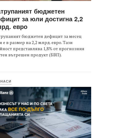
атрупаният бюджетен
фицит за юли достигна 2,2
рд. евро
трупаният бюджетен дефицит за месец
 е в размер на 2,2 млрд. евро. Тази
йност представлява 1,8% от прогнозния
тен вътрешен продукт (БВП).
ИНАСИ