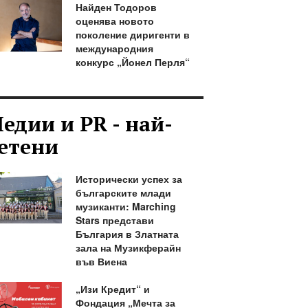
Найден Тодоров
оценява новото
поколение диригенти в
международния
конкурс „Йонел Перля“
едии и PR - най-
етени
Исторически успех за
българските млади
музиканти: Marching
Stars представи
България в Златната
зала на Музикферайн
във Виена
„Изи Кредит“ и
Фондация „Мечта за