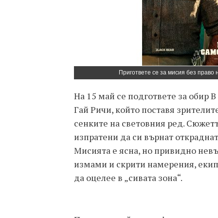
Пригответе се за мисия без право н
На 15 май се подгответе за обир В
Гай Ричи, който поставя зрителит
сенките на световния ред. Сюжетъ
изпратени да си върнат открадна
Мисията е ясна, но привидно невъз
измами и скрити намерения, екипъ
да оцелее в „сивата зона“.