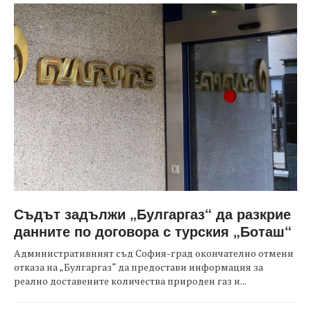
Съдът задължи „Булгаргаз“ да разкрие
данните по договора с турския „Боташ“
Административният съд София-град окончателно отмени
отказа на „Булгаргаз“ да предостави информация за
реално доставените количества природен газ и...