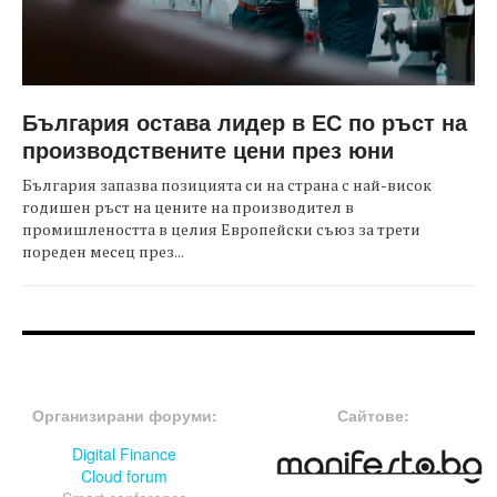
България остава лидер в ЕС по ръст на
производствените цени през юни
България запазва позицията си на страна с най-висок
годишен ръст на цените на производител в
промишлеността в целия Европейски съюз за трети
пореден месец през...
FOOTER-ФОРУМИ
FOOTER-MIDDLE
Организирани форуми:
Сайтове:
Digital Finance
Cloud forum