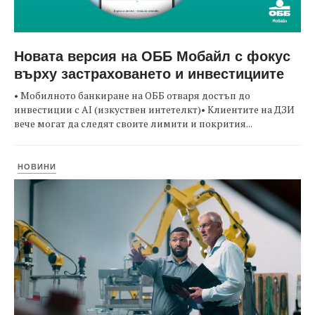
Новата версия на ОББ Мобайл с фокус
върху застраховането и инвестициите
• Мобилното банкиране на ОББ отваря достъп до
инвестиции с AI (изкуствен интетелкт)• Клиентите на ДЗИ
вече могат да следят своите лимити и покрития...
НОВИНИ