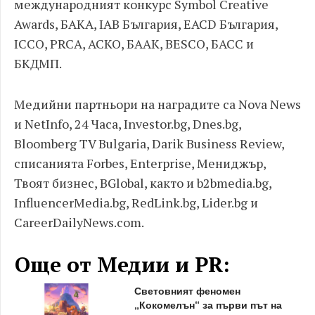
международният конкурс Symbol Creative
Awards, БАКА, IAB България, EACD България,
ICCO, PRCA, АСКО, БААК, BESCO, БАСС и
БКДМП.
Медийни партньори на наградите са Nova News
и NetInfo, 24 Часа, Investor.bg, Dnes.bg,
Bloomberg TV Bulgaria, Darik Business Review,
списанията Forbes, Enterprise, Мениджър,
Твоят бизнес, BGlobal, както и b2bmedia.bg,
InfluencerMedia.bg, RedLink.bg, Lider.bg и
CareerDailyNews.com.
Още от Медии и PR:
Световният феномен
„Кокомелън“ за първи път на