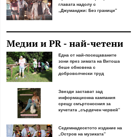
главата надолу с
„Джуманджи: Без граници“
Медии и PR - най-четени
Една от най-посещаваните
зони през зимата на Витоша
беше обновена с
доброволчески труд
Звезди застават зад
информационна кампания
срещу смъртоносния за
кучетата „сърдечен червей“
Седемнадесетото издание на
„Остров на музиката“