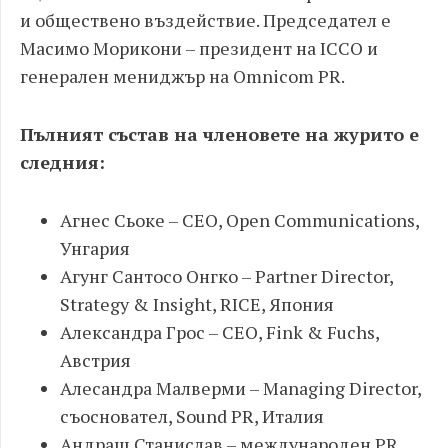
и обществено въздействие. Председател е
Масимо Морикони – президент на ICCO и
генерален мениджър на Omnicom PR.
Пълният състав на членовете на журито е
следния:
Агнес Сьоке – CEO, Open Communications,
Унгария
Агунг Сантосо Онгко – Partner Director,
Strategy & Insight, RICE, Япония
Александра Грос – CEO, Fink & Fuchs,
Австрия
Алесандра Малверми – Managing Director,
съосновател, Sound PR, Италия
Андраш Станислав – международен PR