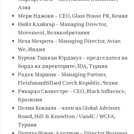
Азия
Мери Нджоки – CEO, Glass House PR, Кения
Нийл Клайнър – Managing Director,
Movement, Великобритания
Неха Мехрота – Managing Director, Avian
We, Индия
Бурчак Ташкън Юрдакул – председател на
борда на директорите, IDA, Турция
Радек Маршик – Managing Partner,
FleishmanHillard Czech Republic, Чехия
Рикардо Силвестре – CEO, Black Influence,
Бразилия
Пелин Кокаалп – член на Global Advisory
Board, Hill & Knowlton / UandC / WCFA,
Турция
Пепита Новак-Аделман – Director Business