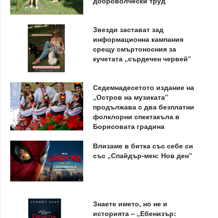
доброволчески труд
Звезди застават зад
информационна кампания
срещу смъртоносния за
кучетата „сърдечен червей“
Седемнадесетото издание на
„Остров на музиката“
продължава с два безплатни
фолклорни спектакъла в
Борисовата градина
Влизаме в битка със себе си
със „Спайдър-мен: Нов ден“
Знаете името, но не и
историята – „Ебенизър: