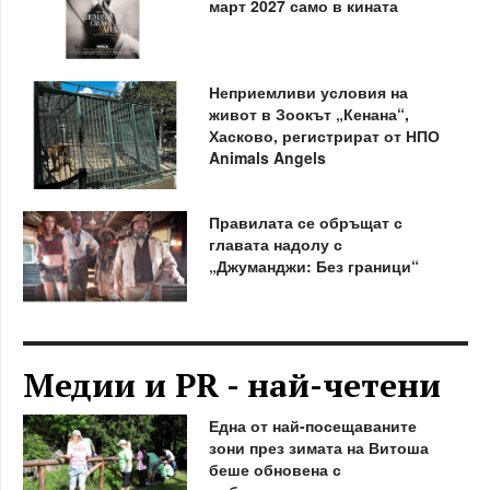
март 2027 само в кината
Неприемливи условия на
живот в Зоокът „Кенана“,
Хасково, регистрират от НПО
Animals Angels
Правилата се обръщат с
главата надолу с
„Джуманджи: Без граници“
Медии и PR - най-четени
Една от най-посещаваните
зони през зимата на Витоша
беше обновена с