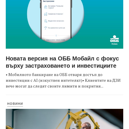
Новата версия на ОББ Мобайл с фокус
върху застраховането и инвестициите
• Мобилното банкиране на ОББ отваря достъп до
инвестиции с AI (изкуствен интетелкт)• Клиентите на ДЗИ
вече могат да следят своите лимити и покрития...
НОВИНИ