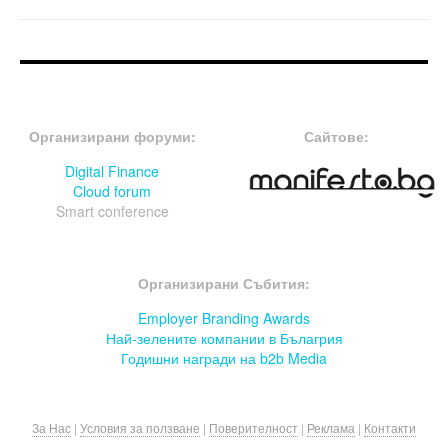
FOOTER-ФОРУМИ
FOOTER-MIDDLE
Организирани форуми:
Сайтове:
Digital Finance
Cloud forum
Smart conference
FOOTER-СЪБИТИЯ
Организирани Събития:
Employer Branding Awards
Най-зелените компании в Бълагрия
Годишни награди на b2b Media
За Нас
|
Условия за ползване
|
Поверителност
|
Реклама
|
Контакти