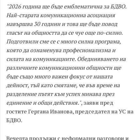
"2026 година ще бъде емблематична за БДВО.
Най-старата комуникационна асоциация
навършва 30 години и това ще бъде повод
гласът на общността да се чуе още по-силно.
Подготвили сме се с много силна програма,
която да ознаменува професионализма и
силата на комуникациите. Обединяването на
различните комуникационни общности ще
бъде също много важен фокус от нашата
дейност, тъй като смятаме, че във време на
разделение пътят към успех минава през
единение и общи действия."
, заяви пред
гостите Гергана Иванова, председател на УС на
БДВО.
Вечерта продължи с неформални разговори и