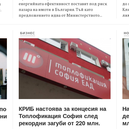
енергийната ефективност поставят под риск
до 
и
пазара на имоти в България. Тъй като
Кли
.
предложението идва от Министерството...
лим
БИЗНЕС
Н
КРИБ настоява за концесия на
Н
 по
Топлофикация София след
де
ени
рекордни загуби от 220 млн.
мл