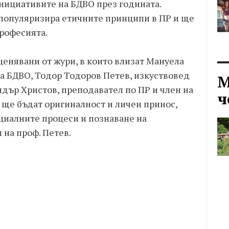
инициативите на БДВО през годината.
 популяризира етичните принципи в ПР и ще
професията.
ценявани от жури, в които влизат Мануела
а БДВО, Тодор Тодоров Петев, изкуствовед
М
андър Христов, преподавател по ПР и член на
ч
 ще бъдат оригиналност и личен принос,
циалните процеси и познаване на
 на проф. Петев.