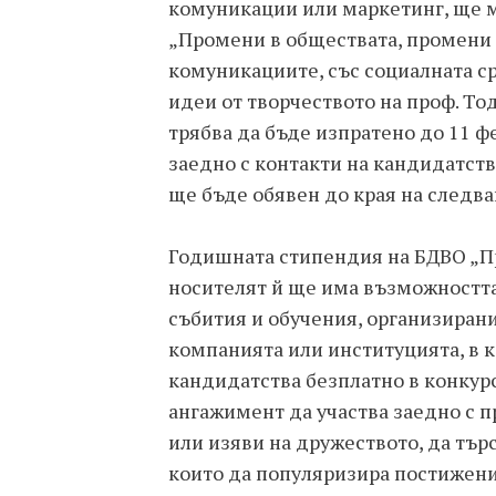
комуникации или маркетинг, ще м
„Промени в обществата, промени в
комуникациите, със социалната ср
идеи от творчеството на проф. То
трябва да бъде изпратено до 11 ф
заедно с контакти на кандидатст
ще бъде обявен до края на следв
Годишната стипендия на БДВО „Про
носителят й ще има възможността
събития и обучения, организирани
компанията или институцията, в 
кандидатства безплатно в конкур
ангажимент да участва заедно с п
или изяви на дружеството, да тър
които да популяризира постижение