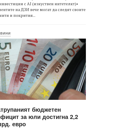
инвестиции с AI (изкуствен интетелкт)•
ентите на ДЗИ вече могат да следят своите
ити и покрития...
ОВИНИ
атрупаният бюджетен
фицит за юли достигна 2,2
рд. евро