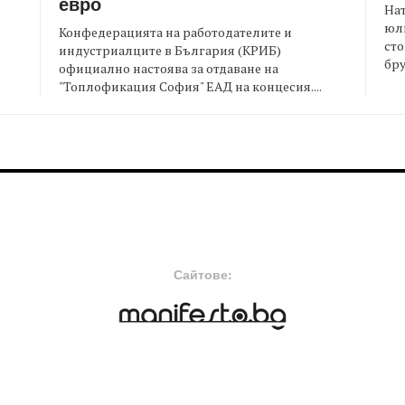
евро
На
юли
Конфедерацията на работодателите и
сто
индустриалците в България (КРИБ)
бру
официално настоява за отдаване на
"Топлофикация София" ЕАД на концесия....
FOOTER-MIDDLE
F
Сайтове: