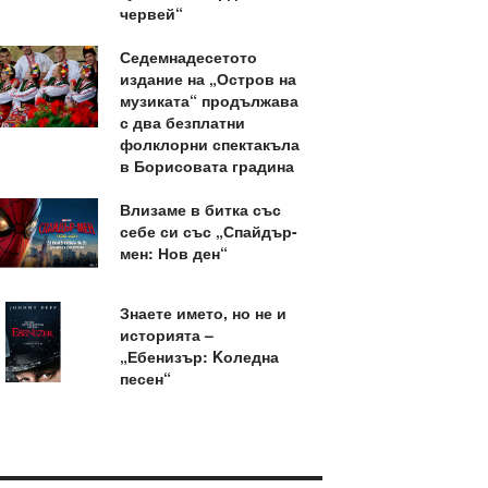
червей“
Седемнадесетото
издание на „Остров на
музиката“ продължава
с два безплатни
фолклорни спектакъла
в Борисовата градина
Влизаме в битка със
себе си със „Спайдър-
мен: Нов ден“
Знаете името, но не и
историята –
„Ебенизър: Kоледна
песен“