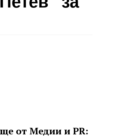
Петев“ за
ще от Медии и PR: