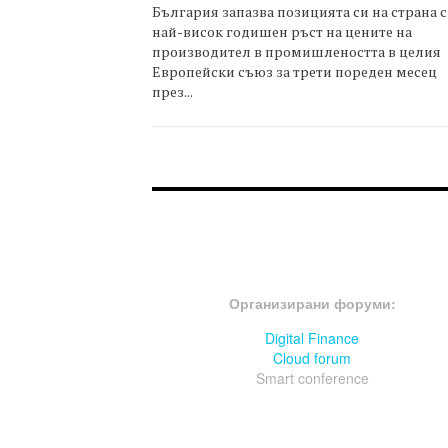
България запазва позицията си на страна с
най-висок годишен ръст на цените на
производител в промишлеността в целия
Европейски съюз за трети пореден месец
през...
FOOTER-ФОРУМИ
Организирани форуми:
Digital Finance
Cloud forum
Smart conference