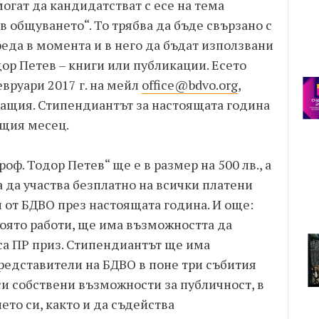
огат да кандидатстват с есе на тема
 общуването“. То трябва да бъде свързано с
еда в момента и в него да бъдат използвани
дор Петев – книги или публикации. Есето
евруари 2017 г. на мейл
office@bdvo.org
,
ващия. Стипендиантът за настоящата година
ащия месец.
ф. Тодор Петев“ ще е в размер на 500 лв., а
 да участва безплатно на всички платени
 от БДВО през настоящата година. И още:
която работи, ще има възможността да
са ПР приз. Стипендиантът ще има
редставители на БДВО в поне три събития
си собствени възможности за публичност, в
то си, както и да съдейства