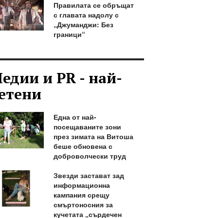
Правилата се обръщат
с главата надолу с
„Джуманджи: Без
граници“
едии и PR - най-
етени
Една от най-
посещаваните зони
през зимата на Витоша
беше обновена с
доброволчески труд
Звезди застават зад
информационна
кампания срещу
смъртоносния за
кучетата „сърдечен