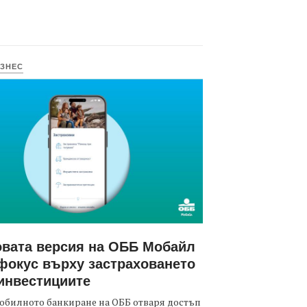
ЗНЕС
вата версия на ОББ Мобайл
фокус върху застраховането
инвестициите
обилното банкиране на ОББ отваря достъп