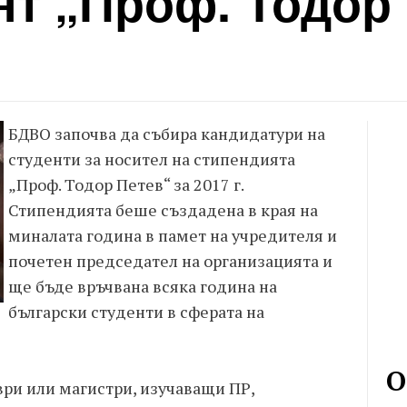
т „Проф. Тодор 
БДВО започва да събира кандидатури на
студенти за носител на стипендията
„Проф. Тодор Петев“ за 2017 г.
Стипендията беше създадена в края на
миналата година в памет на учредителя и
почетен председател на организацията и
ще бъде връчвана всяка година на
български студенти в сферата на
О
ри или магистри, изучаващи ПР,