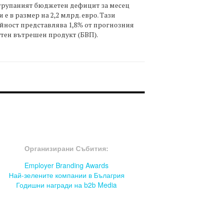
трупаният бюджетен дефицит за месец
 е в размер на 2,2 млрд. евро. Тази
йност представлява 1,8% от прогнозния
тен вътрешен продукт (БВП).
OOTER-СЪБИТИЯ
Организирани Събития:
Employer Branding Awards
Най-зелените компании в Бълагрия
Годишни награди на b2b Media