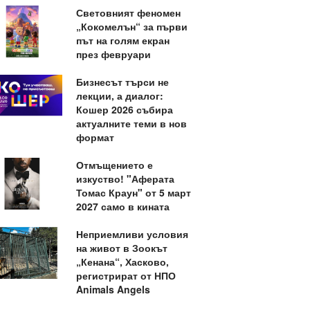
Световният феномен
„Кокомелън“ за първи
път на голям екран
през февруари
Бизнесът търси не
лекции, а диалог:
Кошер 2026 събира
актуалните теми в нов
формат
Отмъщението е
изкуство! "Аферата
Томас Краун" от 5 март
2027 само в кината
Неприемливи условия
на живот в Зоокът
„Кенана“, Хасково,
регистрират от НПО
Animals Angels