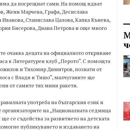
няма да посрещнат сами. На помощ идват
в, Жени Марчева, Графа, Десислава
 Иванова, Станислава Цалова, Капка Кънева,
ория Бисерова, Диана Петрова и още много
М
ч
те очаква децата на официалното откриване
часа в Литературен клуб „Перото“. С помощта
ожилов и Тихомир Димитров, познати от
моса с Влади и Тишо“, малчуганите ще
ени от самите тях мини ракети.
равилната употреба на българския език и
т организаторите на „Националната седмица
н ще се съдейства за развитието на детската
помогне публикуването и издаването на