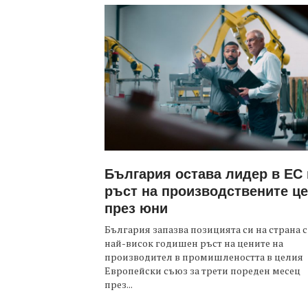
България остава лидер в ЕС
ръст на производствените ц
през юни
България запазва позицията си на страна с
най-висок годишен ръст на цените на
производител в промишлеността в целия
Европейски съюз за трети пореден месец
през...