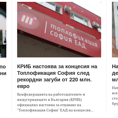
КРИБ настоява за концесия на
Н
 по
Топлофикация София след
де
ени
рекордни загуби от 220 млн.
мл
евро
На
юли
Конфедерацията на работодателите и
сто
индустриалците в България (КРИБ)
бру
официално настоява за отдаване на
"Топлофикация София" ЕАД на концесия....