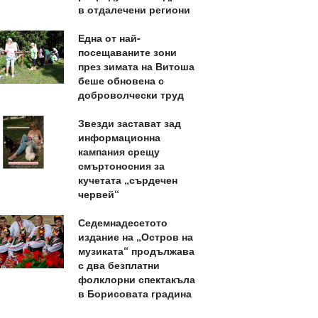
в отдалечени региони
Една от най-
посещаваните зони
през зимата на Витоша
беше обновена с
доброволчески труд
Звезди застават зад
информационна
кампания срещу
смъртоносния за
кучетата „сърдечен
червей“
Седемнадесетото
издание на „Остров на
музиката“ продължава
с два безплатни
фолклорни спектакъла
в Борисовата градина