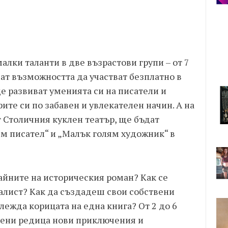
лки таланти в две възрастови групи – от 7
мат възможността да участват безплатно в
е развиват уменията си на писатели и
ите си по забавен и увлекателен начин. А на
т Столичния куклен театър, ще бъдат
ям писател“ и „Малък голям художник“ в
айните на историческия роман? Как се
налист? Как да създадеш свои собствени
лежда корицата на една книга? От 2 до 6
вени редица нови приключения и