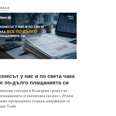
ИНАСИ
знесът у нас и по света чака
е по-дълго плащанията си
лючови сектори в България срокът на
плащанията се увеличава средно с 20 дни
ямо предходната година, алармират от
ianz Trade