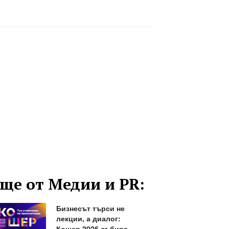
ще от Медии и PR:
Бизнесът търси не
лекции, а диалог:
Кошер 2026 събира