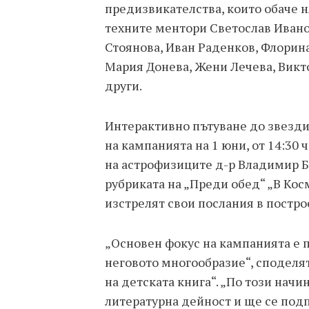
предизвикателства, които обаче 
техните ментори Светослав Ивано
Стоянова, Иван Раденков, Флорина
Мария Донева, Жени Лечева, Викт
други.
Интерактивно пътуване до звезди
на кампанията на 1 юни, от 14:30 
на астрофизиците д-р Владимир Б
рубриката на „Преди обед“ „В Кос
изстрелят свои послания в постро
„Основен фокус на кампанията е п
неговото многообразие“, споделя
на детската книга“. „По този начи
литературна дейност и ще се под