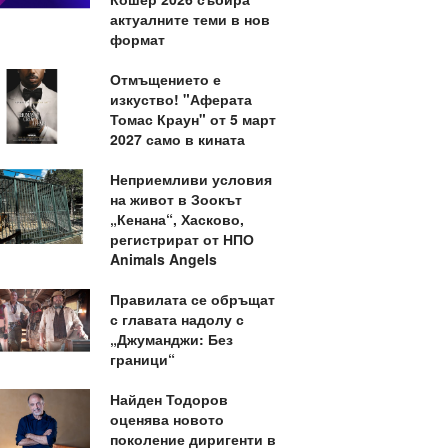
актуалните теми в нов
формат
Отмъщението е
изкуство! "Аферата
Томас Краун" от 5 март
2027 само в кината
Неприемливи условия
на живот в Зоокът
„Кенана“, Хасково,
регистрират от НПО
Animals Angels
Правилата се обръщат
с главата надолу с
„Джуманджи: Без
граници“
Найден Тодоров
оценява новото
поколение диригенти в