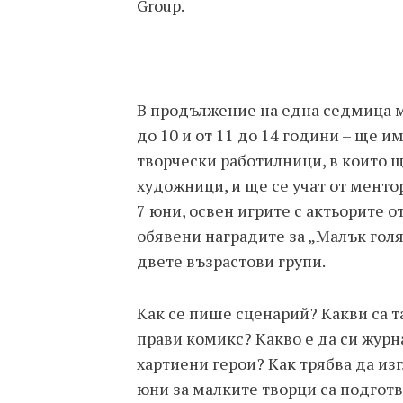
Group.
В продължение на една седмица ма
до 10 и от 11 до 14 години – ще и
творчески работилници, в които щ
художници, и ще се учат от ментор
7 юни, освен игрите с актьорите о
обявени наградите за „Малък гол
двете възрастови групи.
Как се пише сценарий? Какви са т
прави комикс? Какво е да си жур
хартиени герои? Как трябва да изг
юни за малките творци са подгот