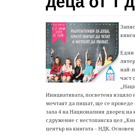
деца от 1 
Запис
книга
Едни 
литер
най-п
част 
„Наци
Инициативата, посветена изцяло на
мечтаят да пишат, ще се проведе 
зала 4 на Националния дворец на 
сдружение с нестопанска цел „Кни
център на книгата – НДК. Основен