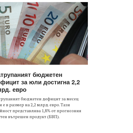
атрупаният бюджетен
фицит за юли достигна 2,2
рд. евро
трупаният бюджетен дефицит за месец
 е в размер на 2,2 млрд. евро. Тази
йност представлява 1,8% от прогнозния
тен вътрешен продукт (БВП).