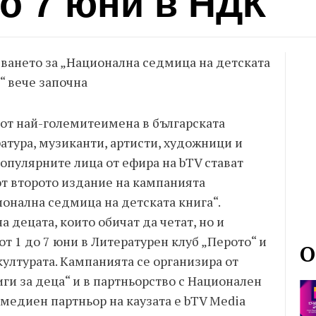
до 7 юни в НДК
ването за „Национална седмица на детската
“ вече започна
от най-големитеимена в българската
атура, музиканти, артисти, художници и
опулярните лица от ефира на bTV стават
от второто издание на кампанията
онална седмица на детската книга“.
 децата, които обичат да четат, но и
от 1 до 7 юни в Литературен клуб „Перото“ и
О
културата. Кампанията се организира от
ги за деца“ и в партньорство с Национален
 медиен партньор на каузата е bTV Media