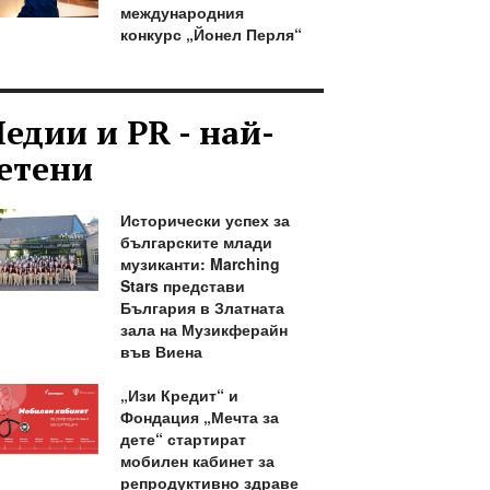
международния
конкурс „Йонел Перля“
едии и PR - най-
етени
Исторически успех за
българските млади
музиканти: Marching
Stars представи
България в Златната
зала на Музикферайн
във Виена
„Изи Кредит“ и
Фондация „Мечта за
дете“ стартират
мобилен кабинет за
репродуктивно здраве