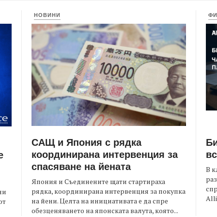
НОВИНИ
Ф
САЩ и Япония с рядка
Би
координирана интервенция за
вс
е
спасяване на йената
В к
раз
Япония и Съединените щати стартираха
спр
рядка, координирана интервенция за покупка
ни
All
на йени. Целта на инициативата е да спре
от
обезценяването на японската валута, която...