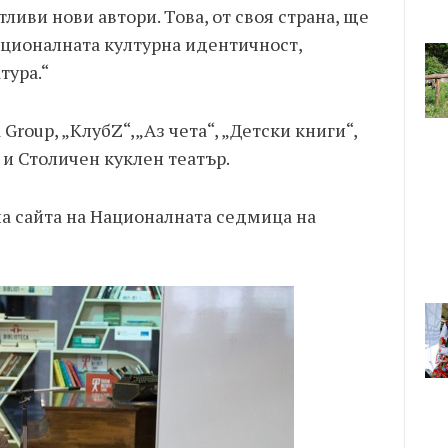
ливи нови автори. Това, от своя страна, ще
ационалната културна идентичност,
тура.“
 Group, „КлубZ“,„Аз чета“, „Детски книги“,
 и Столичен куклен театър.
а сайта на Националната седмица на