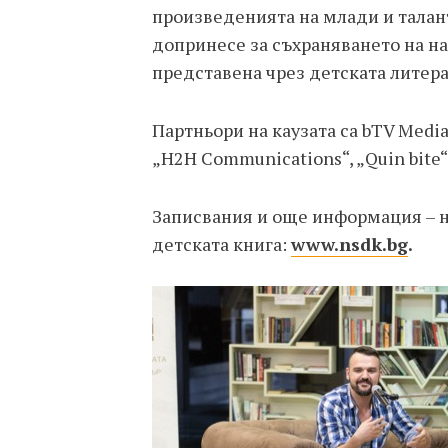
произведенията на млади и талант
допринесе за съхраняването на н
представена чрез детската литера
Партньори на каузата са bTV Media
„H2H Communications“, „Quin bite“
Записвания и още информация – н
детската книга:
www.nsdk.bg
.