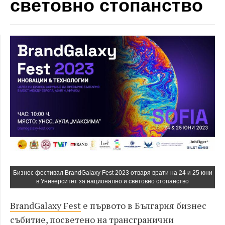
световно стопанство
Бизнес фестивал BrandGalaxy Fest 2023 отваря врати на 24 и 25 юни
в Университет за национално и световно стопанство
BrandGalaxy Fest
е първото в България бизнес
събитие, посветено на трансгранични