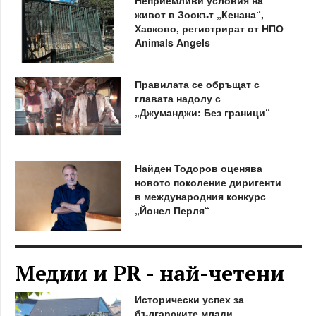
Неприемливи условия на
живот в Зоокът „Кенана“,
Хасково, регистрират от НПО
Animals Angels
Правилата се обръщат с
главата надолу с
„Джуманджи: Без граници“
Найден Тодоров оценява
новото поколение диригенти
в международния конкурс
„Йонел Перля“
Медии и PR - най-четени
Исторически успех за
българските млади