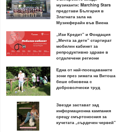
музиканти: Marching Stars
представи България в
Златната зала на
Музикферайн във Виена
„Изи Кредит“ и Фондация
„Мечта за дете“ стартират
мобилен кабинет за
репродуктивно здраве в
отдалечени региони
Една от най-посещаваните
зони през зимата на Витоша
беше обновена с
доброволчески труд
Звезди застават зад
информационна кампания
срещу смъртоносния за
кучетата „сърдечен червей“