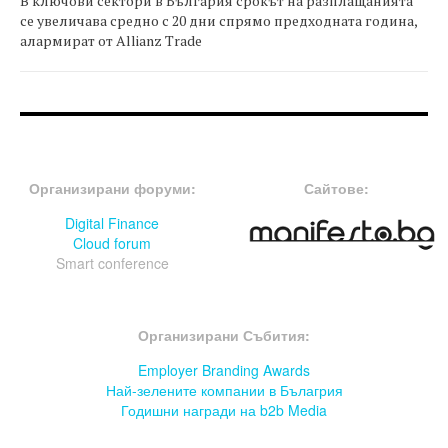
В ключови сектори в България срокът на разплащанията
се увеличава средно с 20 дни спрямо предходната година,
алармират от Allianz Trade
FOOTER-ФОРУМИ
FOOTER-MIDDLE
Организирани форуми:
Сайтове:
Digital Finance
Cloud forum
Smart conference
FOOTER-СЪБИТИЯ
Организирани Събития:
Employer Branding Awards
Най-зелените компании в Бълагрия
Годишни награди на b2b Media