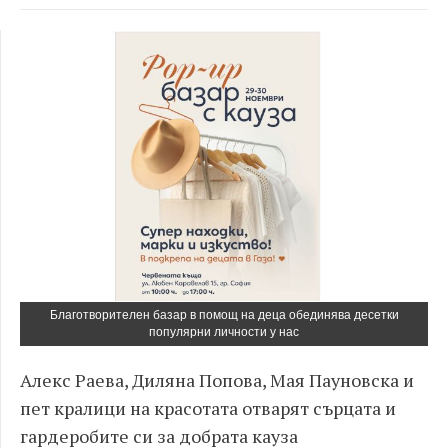
Благотворителен базар в помощ на деца обединява десетки
популярни личности у нас
Алекс Раева, Диляна Попова, Мая Пауновска и
пет кралици на красотата отварят сърцата и
гардеробите си за добрата кауза