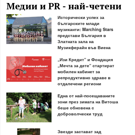
Медии и PR - най-четени
Исторически успех за
българските млади
музиканти: Marching Stars
представи България в
Златната зала на
Музикферайн във Виена
„Изи Кредит“ и Фондация
„Мечта за дете“ стартират
мобилен кабинет за
репродуктивно здраве в
отдалечени региони
Една от най-посещаваните
зони през зимата на Витоша
беше обновена с
доброволчески труд
Звезди застават зад