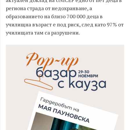
актуален доклад на UNICEF едно от пет деца в
региона страда от недохранване, а
образованието на близо 700 000 деца в
училищна възраст е под риск, след като 97% от
училищата там са разрушени.