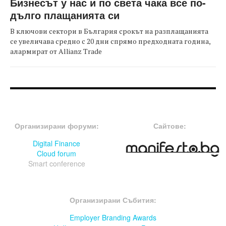
Бизнесът у нас и по света чака все по-
дълго плащанията си
В ключови сектори в България срокът на разплащанията
се увеличава средно с 20 дни спрямо предходната година,
алармират от Allianz Trade
FOOTER-ФОРУМИ
FOOTER-MIDDLE
Организирани форуми:
Сайтове:
Digital Finance
Cloud forum
Smart conference
FOOTER-СЪБИТИЯ
Организирани Събития:
Employer Branding Awards