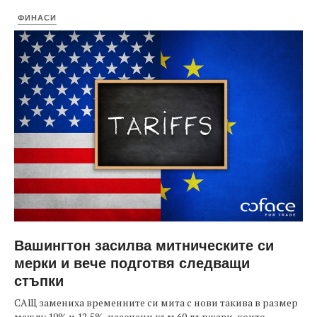
ФИНАСИ
Вашингтон засилва митническите си
мерки и вече подготвя следващи
стъпки
САЩ замениха временните си мита с нови такива в размер
между 10% и 12,5%, насочени към 60 държави, които