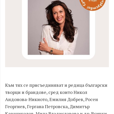
Към тях се присъединяват и редица български
творци и брандове, сред които Никол
Андонова-Никиото, Емилия Добрев, Росен
Георгиев, Гергана Петровска, Димитър
Караниколов, Мила Владиславова и др. Всички