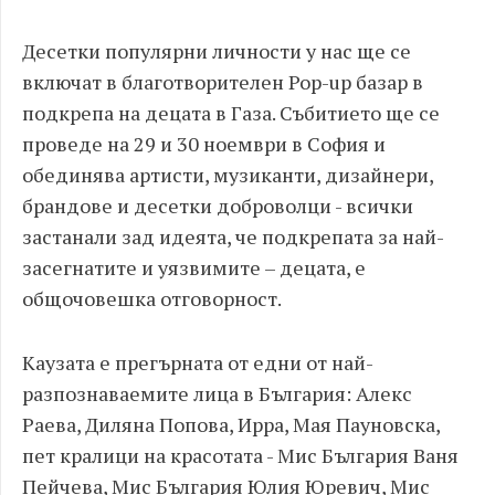
Десетки популярни личности у нас ще се
включат в благотворителен Pop-up базар в
подкрепа на децата в Газа. Събитието ще се
проведе на 29 и 30 ноември в София и
обединява артисти, музиканти, дизайнери,
брандове и десетки доброволци - всички
застанали зад идеята, че подкрепата за най-
засегнатите и уязвимите – децата, е
общочовешка отговорност.
Каузата е прегърната от едни от най-
разпознаваемите лица в България: Алекс
Раева, Диляна Попова, Ирра, Мая Пауновска,
пет кралици на красотата - Мис България Ваня
Пейчева, Мис България Юлия Юревич, Мис