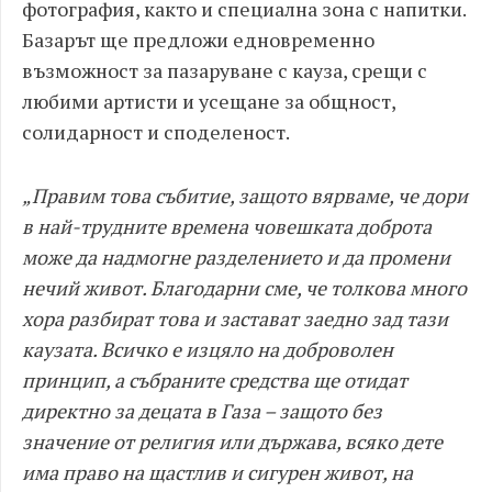
фотография, както и специална зона с напитки.
Базарът ще предложи едновременно
възможност за пазаруване с кауза, срещи с
любими артисти и усещане за общност,
солидарност и споделеност.
„Правим това събитие, защото вярваме, че дори
в най-трудните времена човешката доброта
може да надмогне разделението и да промени
нечий живот. Благодарни сме, че толкова много
хора разбират това и застават заедно зад тази
каузата. Всичко е изцяло на доброволен
принцип, а събраните средства ще отидат
директно за децата в Газа – защото без
значение от религия или държава, всяко дете
има право на щастлив и сигурен живот, на