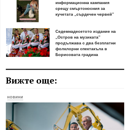
информационна кампания
срещу смъртоносния за
кучетата „сърдечен червей“
Седемнадесетото издание на
„Остров на музиката“
продължава с два безплатни
фолклорни спектакъла в
Борисовата градина
Вижте още:
НОВИНИ