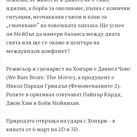
идилия, а борба за оцеляване, пълна с комични
ситуации, неочаквани съюзи и план за
„смачкване“ на човешката заплаха. Ще успее
ли Мейбъл да намери баланса между двата
свята или ще се окаже в центъра на
междувидов конфликт?
Режисьор и сценарист на Хопъри е Даниел Чонг
(We Bare Bears: The Movie), а продуцент е
Никол Паради Гриндъл (Феноменалните 2).
Ролите в оригинал озвучават Пайпър Кърда,
Джон Хам и Боби Мойнихан.
Природата отвръща на удара с Хопъри – в
кината от 6 март на 2D и 3D.