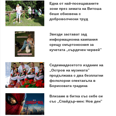
Една от най-посещаваните
зони през зимата на Витоша
беше обновена с
доброволчески труд
Звезди застават зад
информационна кампания
срещу смъртоносния за
кучетата „сърдечен червей“
Седемнадесетото издание на
„Остров на музиката“
продължава с два безплатни
фолклорни спектакъла в
Борисовата градина
Влизаме в битка със себе си
със „Спайдър-мен: Нов ден“