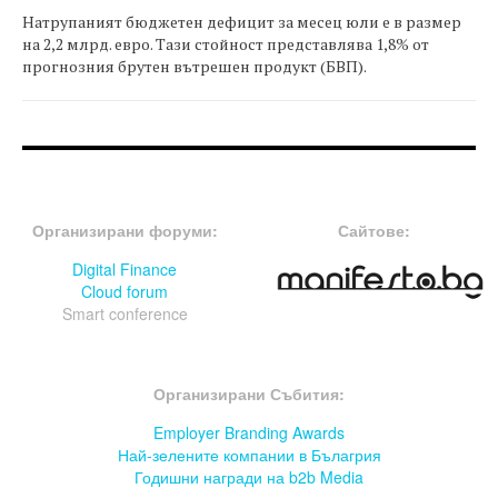
Натрупаният бюджетен дефицит за месец юли е в размер
на 2,2 млрд. евро. Тази стойност представлява 1,8% от
прогнозния брутен вътрешен продукт (БВП).
FOOTER-ФОРУМИ
FOOTER-MIDDLE
Организирани форуми:
Сайтове:
Digital Finance
Cloud forum
Smart conference
FOOTER-СЪБИТИЯ
Организирани Събития:
Employer Branding Awards
Най-зелените компании в Бълагрия
Годишни награди на b2b Media