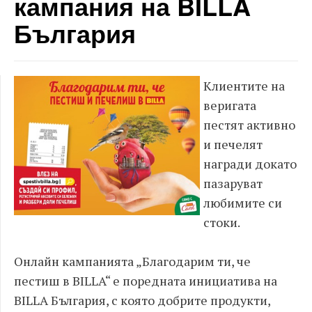
кампания на BILLA
България
Клиентите на
веригата
пестят активно
и печелят
награди докато
пазаруват
любимите си
стоки.
Онлайн кампанията „Благодарим ти, че
пестиш в BILLA“ е поредната инициатива на
BILLA България, с която добрите продукти,