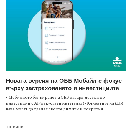
Новата версия на ОББ Мобайл с фокус
върху застраховането и инвестициите
• Мобилното банкиране на ОББ отваря достъп до
инвестиции с AI (изкуствен интетелкт)• Клиентите на ДЗИ
вече могат да следят своите лимити и покрития...
НОВИНИ