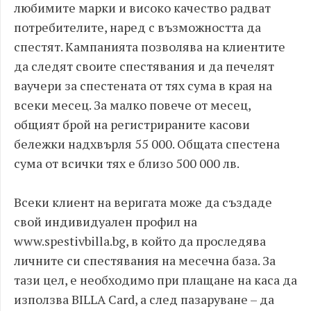
любимите марки и високо качество радват
потребителите, наред с възможността да
спестят. Кампанията позволява на клиентите
да следят своите спестявания и да печелят
ваучери за спестената от тях сума в края на
всеки месец. За малко повече от месец,
общият брой на регистрираните касови
бележки надхвърля 55 000. Общата спестена
сума от всички тях е близо 500 000 лв.
Всеки клиент на веригата може да създаде
свой индивидуален профил на
www.spestivbilla.bg, в който да проследява
личните си спестявания на месечна база. За
тази цел, е необходимо при плащане на каса да
използва BILLA Card, а след пазаруване – да